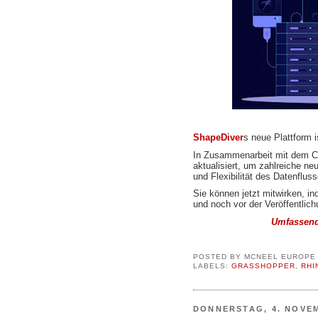
ShapeDiver
s neue Plattform i
In Zusammenarbeit mit dem CO
aktualisiert, um zahlreiche ne
und Flexibilität des Datenflus
Sie können jetzt mitwirken, i
und noch vor der Veröffentlic
Umfassende
POSTED BY
MCNEEL EUROPE
LABELS:
GRASSHOPPER
,
RHI
DONNERSTAG, 4. NOVE