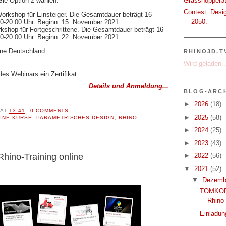
ie Option 2 wählen.
Grasshopper3D
Contest: Desi
Workshop für Einsteiger. Die Gesamtdauer beträgt 16
2050.
00-20.00 Uhr. Beginn: 15. November 2021.
rkshop für Fortgeschrittene. Die Gesamtdauer beträgt 16
00-20.00 Uhr. Beginn: 22. November 2021.
one Deutschland
RHINO3D.T
Wird geladen..
es Webinars ein Zertifikat.
Details und Anmeldung...
BLOG-ARC
►
2026
(18)
AT
13:41
0 COMMENTS
►
2025
(58)
INE-KURSE
,
PARAMETRISCHES DESIGN
,
RHINO
,
►
2024
(25)
►
2023
(43)
hino-Training online
►
2022
(56)
▼
2021
(52)
▼
Dezemb
TOMKOD v
Rhino-
Einladun