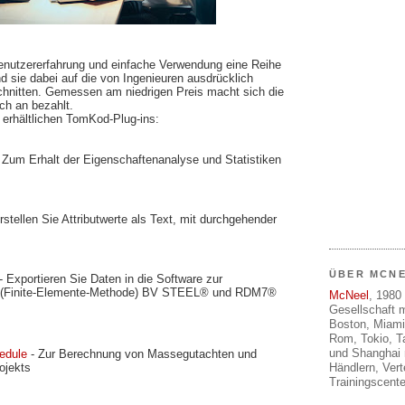
enutzererfahrung und einfache Verwendung eine Reihe
 sie dabei auf die von Ingenieuren ausdrücklich
hnitten. Gemessen am niedrigen Preis macht sich die
ch an bezahlt.
t erhältlichen TomKod-Plug-ins:
 Zum Erhalt der Eigenschaftenanalyse und Statistiken
rstellen Sie Attributwerte als Text, mit durchgehender
ÜBER MCN
- Exportieren Sie Daten in die Software zur
 (Finite-Elemente-Methode) BV STEEL® und RDM7®
McNeel
, 1980 
Gesellschaft m
Boston, Miami
Rom, Tokio, T
und Shanghai 
edule
- Zur Berechnung von Massegutachten und
ojekts
Händlern, Ver
Trainingscente