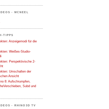
IDEOS - MCNEEL
.
H-TIPPS
tekten: Anzeigemodi für die
tekten: Weißes-Studio-
i
tekten: Perspektivische 2-
cht
tekten: Umschalten der
schen Ansicht
ino 8: Aufschrumpfen,
cheVerschieben, Subd und
IDEOS - RHINO3D TV