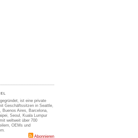
EEL
gegründet, ist eine private
it Geschäftssitzen in Seattle,
, Buenos Aires, Barcelona,
aipei, Seoul, Kuala Lumpur
mit weltweit über 700
teilern, OEMs und
rn.
Abonnieren