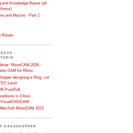
ng and Knowledge Bases (all
tforms)
ons and Macros - Part 2
 Rotate
IDEOS -
STUDIO
binar: RhinoCAM 2026 -
rter CAM for Rhino
hopper designing a Ring, cut
TEC Laser
R8 PushPull
ditions in 3 Axis ,
 VisualCAD/CAM
n MecSoft RhinoCAM 2023
ER GRASSHOPPER