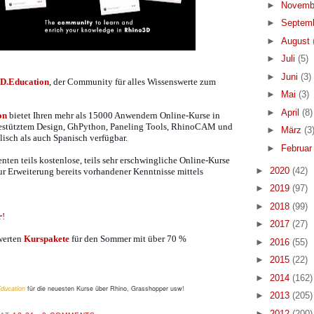
►
Novemb
►
Septem
►
August
►
Juli
(5)
►
Juni
(3)
D.Education
, der Community für alles Wissenswerte zum
►
Mai
(3)
►
April
(8)
on
bietet Ihren mehr als 15000 Anwendern Online-Kurse in
estütztem Design, GhPython, Paneling Tools, RhinoCAM und
►
März
(3
lisch als auch Spanisch verfügbar.
►
Februa
nten teils kostenlose, teils sehr erschwingliche Online-Kurse
►
2020
(42)
ur Erweiterung bereits vorhandener Kenntnisse mittels
►
2019
(97)
►
2018
(99)
r
!
►
2017
(27)
swerten
Kurspakete
für den Sommer mit über 70 %
►
2016
(55)
►
2015
(22)
►
2014
(162)
ducation
für die neuesten Kurse über Rhino, Grasshopper usw!
►
2013
(205)
►
2012
(200)