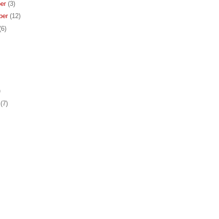
er
(3)
ber
(12)
(6)
)
r
(7)