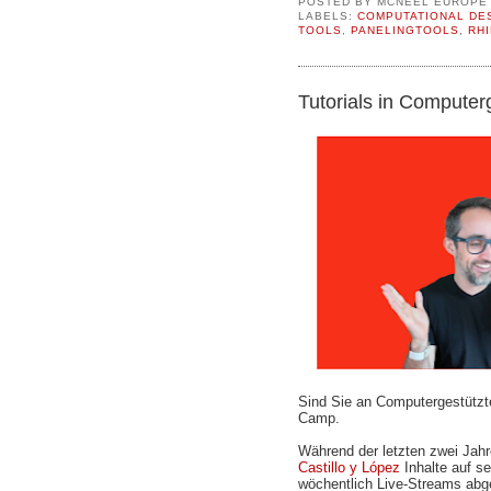
POSTED BY
MCNEEL EUROPE
LABELS:
COMPUTATIONAL DE
TOOLS
,
PANELINGTOOLS
,
RHI
Tutorials in Compute
Sind Sie an Computergestützte
Camp.
Während der letzten zwei Jah
Castillo y López
Inhalte auf 
wöchentlich Live-Streams abge