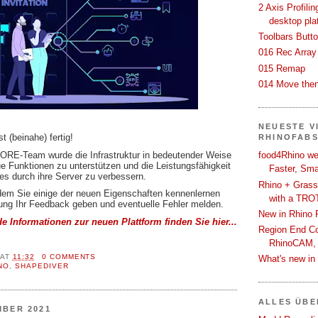
2 Axis Profili
desktop pla
Toolbars Butt
016 Rec Array
015 Remap
014 Move then
NEUESTE V
st (beinahe) fertig!
RHINOFAB
RE-Team wurde die Infrastruktur in bedeutender Weise
food4Rhino we
ue Funktionen zu unterstützen und die Leistungsfähigkeit
Faster, Sma
ses durch ihre Server zu verbessern.
Rhino + Grass
ndem Sie einige der neuen Eigenschaften kennenlernen
with a TRO
hung Ihr Feedback geben und eventuelle Fehler melden.
New in Rhino 
 Informationen zur neuen Plattform finden Sie hier...
Region End Con
RhinoCAM,
AT
11:32
0 COMMENTS
What's new i
NO
,
SHAPEDIVER
ALLES ÜB
MBER 2021