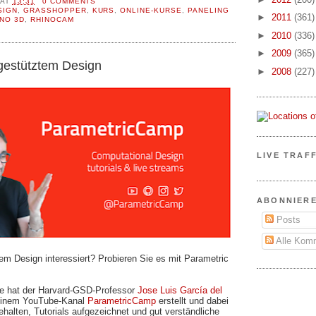
AT
13:31
0 COMMENTS
SIGN
,
GRASSHOPPER
,
KURS
,
ONLINE-KURSE
,
PANELING
►
2011
(361)
NO 3D
,
RHINOCAM
►
2010
(336)
►
2009
(365)
rgestütztem Design
►
2008
(227)
LIVE TRAF
ABONNIER
Posts
Alle Kom
m Design interessiert? Probieren Sie es mit Parametric
re hat der Harvard-GSD-Professor
Jose Luis García del
seinem YouTube-Kanal
ParametricCamp
erstellt und dabei
halten, Tutorials aufgezeichnet und gut verständliche