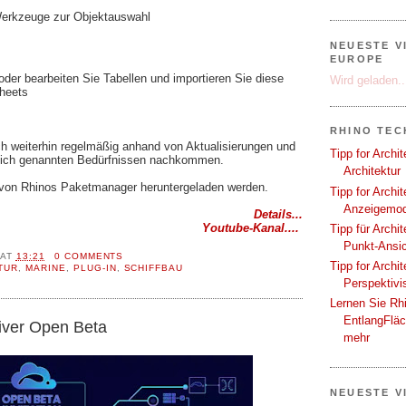
Werkzeuge zur Objektauswahl
NEUESTE V
EUROPE
der bearbeiten Sie Tabellen und importieren Sie diese
Wird geladen..
heets
RHINO TEC
h weiterhin regelmäßig anhand von Aktualisierungen und
Tipp for Archi
klich genannten Bedürfnissen nachkommen.
Architektur
 von Rhinos Paketmanager heruntergeladen werden.
Tipp for Archi
Anzeigemod
Details...
Youtube-Kanal....
Tipp für Archi
Punkt-Ansi
AT
13:21
0 COMMENTS
Tipp for Archi
TUR
,
MARINE
,
PLUG-IN
,
SCHIFFBAU
Perspektivi
Lernen Sie Rh
EntlangFlä
iver Open Beta
mehr
NEUESTE V