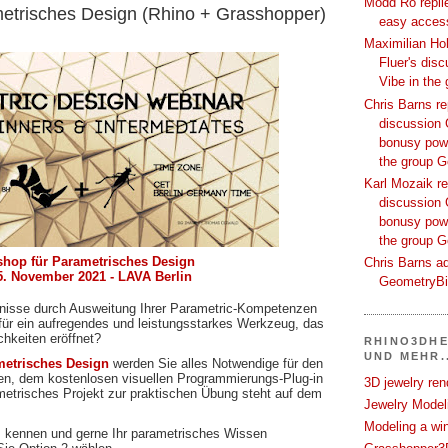
Modd Ro replie
etrisches Design (Rhino + Grasshopper)
easy access
Maximilian Hoh
Fluer's dis
Vibe in the
Chris Barns re
discussion 
bonusy powi
the group 
Karl Mozaik re
discussion 
bonusy powi
the group 
hop für Parametrisches Design
Chris Barns ad
5. November 2021 - LAVA Berlin
GeometryB
nisse durch Ausweitung Ihrer Parametric-Kompetenzen
 für ein aufregendes und leistungsstarkes Werkzeug, das
hkeiten eröffnet?
RHINO3DHE
UND MEHR..
metrisches Design
werden Sie alles Notwendige für den
n, dem kostenlosen visuellen Programmierungs-Plug-in
3D jewelry ren
metrisches Projekt zur praktischen Übung steht auf dem
Jewelry Modeli
Modeling a wi
 kennen und gerne Ihr parametrisches Wissen