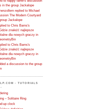
d to happy farrer's discussion
 in the group Jackalope
enzollern replied to Michael
cussion The Modern Courtyard
 group Jackalope
plied to Chris Barns's
Gdzie znaleźć najlepsze
talne dla nowych graczy in
GeometryBin
plied to Chris Barns's
Gdzie znaleźć najlepsze
talne dla nowych graczy in
GeometryBin
ded a discussion to the group
in
LP.COM - TUTORIALS
.
dering
ng – Solitaire Ring
nd-up clock