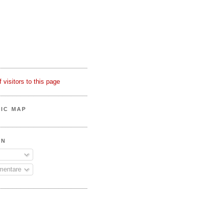
FIC MAP
EN
mentare