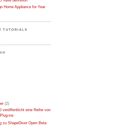
 Vase definition
gn Home Appliance for Year
V TUTORIALS
.
HIV
er
(2)
eröffentlicht eine Reihe von
Plug-ins
g zu ShapeDiver Open Beta