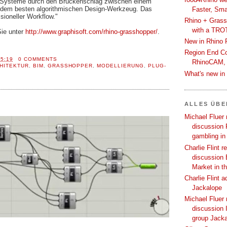
r Systeme durch den Brückenschlag zwischen einem
dem besten algorithmischen Design-Werkzeug. Das
Faster, Sma
ssioneller Workflow."
Rhino + Grass
with a TRO
Sie unter
http://www.graphisoft.com/rhino-grasshopper/
.
New in Rhino 
Region End Con
15:19
0 COMMENTS
RhinoCAM,
HITEKTUR
,
BIM
,
GRASSHOPPER
,
MODELLIERUNG
,
PLUG-
What's new i
ALLES ÜB
Michael Fluer 
discussion 
gambling in
Charlie Flint r
discussion 
Market in t
Charlie Flint 
Jackalope
Michael Fluer 
discussion I
group Jack