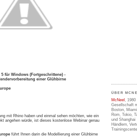
 5 für Windows (Fortgeschrittene) -
endervorbereitung einer Glühbirne
urope
ÜBER MCN
McNeel
, 1980 
Gesellschaft m
Boston, Miami
Rom, Tokio, T
ng mit Rhino haben und einmal sehen möchten, wie ein
und Shanghai 
ekt angehen würde, ist dieses kostenlose Webinar genau
Händlern, Ver
Trainingscente
urope
führt Ihnen darin die Modellierung einer Glühbirne