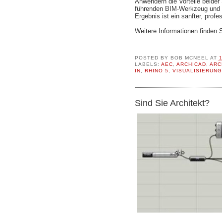
Anwendern die Vorteile beide
führenden BIM-Werkzeug und 
Ergebnis ist ein sanfter, profe
Weitere Informationen finden 
POSTED BY
BOB MCNEEL
AT
LABELS:
AEC
,
ARCHICAD
,
ARC
IN
,
RHINO 5
,
VISUALISIERUNG
Sind Sie Architekt?