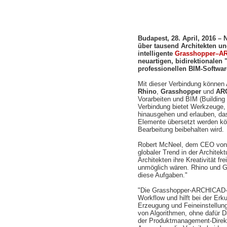
Budapest, 28. April, 2016 – 
über tausend Architekten u
intelligente
Grasshopper–A
neuartigen, bidirektionalen
professionellen BIM-Softwa
Mit dieser Verbindung können 
Rhino
,
Grasshopper
und
AR
Vorarbeiten und BIM (Building 
Verbindung bietet Werkzeuge, 
hinausgehen und erlauben, da
Elemente übersetzt werden kön
Bearbeitung beibehalten wird.
Robert McNeel, dem CEO von M
globaler Trend in der Architek
Architekten ihre Kreativität f
unmöglich wären. Rhino und G
diese Aufgaben."
"Die Grasshopper-ARCHICAD-Li
Workflow und hilft bei der Erk
Erzeugung und Feineinstellun
von Algorithmen, ohne dafür 
der Produktmanagement-Direk