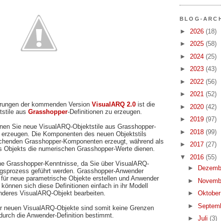
BLOG-ARC
►
2026
(18)
►
2025
(58)
►
2024
(25)
►
2023
(43)
►
2022
(56)
►
2021
(52)
serungen der kommenden Version
VisualARQ 2.0
ist die
►
2020
(42)
tstile aus
Grasshopper
-Definitionen zu erzeugen.
►
2019
(97)
nnen Sie neue VisualARQ-Objektstile aus Grasshopper-
►
2018
(99)
r erzeugen. Die Komponenten des neuen Objektstils
echenden Grasshopper-Komponenten erzeugt, während als
►
2017
(27)
s Objekts die numerischen Grasshopper-Werte dienen.
▼
2016
(55)
ine Grasshopper-Kenntnisse, da Sie über VisualARQ-
►
Dezemb
gsprozess geführt werden. Grasshopper-Anwender
 für neue parametrische Objekte erstellen und Anwender
►
Novemb
önnen sich diese Definitionen einfach in ihr Modell
►
Oktobe
anderes VisualARQ-Objekt bearbeiten.
►
Septem
r neuen VisualARQ-Objekte sind somit keine Grenzen
 durch die Anwender-Definition bestimmt.
►
Juli
(3)