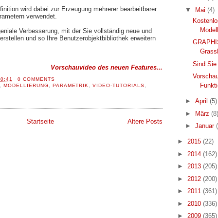
inition wird dabei zur Erzeugung mehrerer bearbeitbarer
▼
Mai
(4)
rametern verwendet.
Kostenlo
Modell
geniale Verbesserung, mit der Sie vollständig neue und
rstellen und so Ihre Benutzerobjektbibliothek erweitern
GRAPHIS
Grass
Sind Sie
Vorschauvideo des neuen Features...
Vorschau
10:41
0 COMMENTS
Funkt
,
MODELLIERUNG
,
PARAMETRIK
,
VIDEO-TUTORIALS
,
►
April
(5)
►
März
(8
Startseite
Ältere Posts
►
Januar
►
2015
(22)
►
2014
(162)
►
2013
(205)
►
2012
(200)
►
2011
(361)
►
2010
(336)
►
2009
(365)