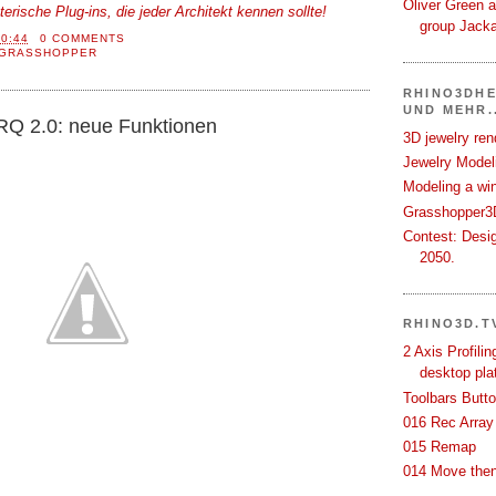
Oliver Green a
erische Plug-ins, die jeder Architekt kennen sollte!
group Jack
10:44
0 COMMENTS
GRASSHOPPER
RHINO3DHE
UND MEHR..
RQ 2.0: neue Funktionen
3D jewelry ren
Jewelry Modeli
Modeling a wi
Grasshopper3D
Contest: Desi
2050.
RHINO3D.T
2 Axis Profili
desktop pla
Toolbars Butt
016 Rec Array
015 Remap
014 Move then