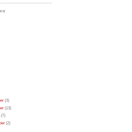
HIV
er
(3)
er
(13)
r
(7)
ber
(2)