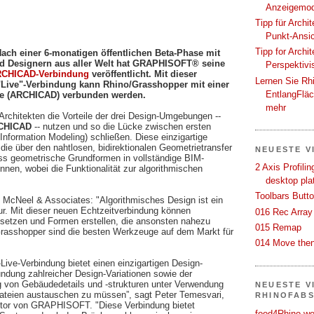
Anzeigemod
Tipp für Archi
Punkt-Ansi
Tipp for Archi
Nach einer 6-monatigen öffentlichen Beta-Phase mit
nd Designern aus aller Welt hat GRAPHISOFT® seine
Perspektivi
RCHICAD-Verbindung
veröffentlicht. Mit dieser
Lernen Sie Rh
 "Live"-Verbindung kann Rhino/Grasshopper mit einer
EntlangFlä
re (ARCHICAD) verbunden werden.
mehr
Architekten die Vorteile der drei Design-Umgebungen --
CHICAD
-- nutzen und so die Lücke zwischen ersten
Information Modeling) schließen. Diese einzigartige
die über den nahtlosen, bidirektionalen Geometrietransfer
NEUESTE V
ss geometrische Grundformen in vollständige BIM-
2 Axis Profili
nen, wobei die Funktionalität zur algorithmischen
desktop pla
Toolbars Butt
cNeel & Associates: "Algorithmisches Design ist ein
tur. Mit dieser neuen Echtzeitverbindung können
016 Rec Array
reisetzen und Formen erstellen, die ansonsten nahezu
015 Remap
rasshopper sind die besten Werkzeuge auf dem Markt für
014 Move then
ve-Verbindung bietet einen einzigartigen Design-
undung zahlreicher Design-Variationen sowie der
g von Gebäudedetails und -strukturen unter Verwendung
NEUESTE V
Dateien austauschen zu müssen”, sagt Peter Temesvari,
RHINOFAB
tor von GRAPHISOFT. "Diese Verbindung bietet
food4Rhino we