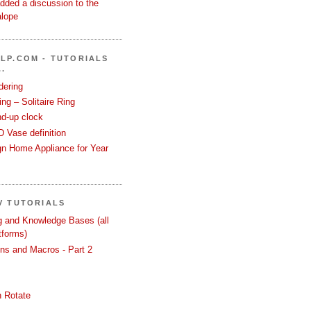
dded a discussion to the
alope
LP.COM - TUTORIALS
.
dering
ng – Solitaire Ring
nd-up clock
 Vase definition
gn Home Appliance for Year
V TUTORIALS
ng and Knowledge Bases (all
tforms)
ons and Macros - Part 2
 Rotate