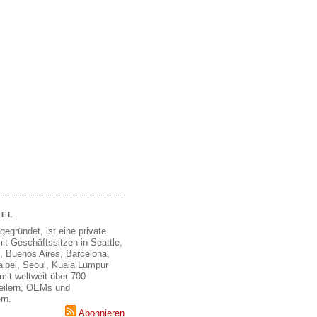
EEL
gegründet, ist eine private
it Geschäftssitzen in Seattle,
, Buenos Aires, Barcelona,
aipei, Seoul, Kuala Lumpur
mit weltweit über 700
teilern, OEMs und
rn.
Abonnieren