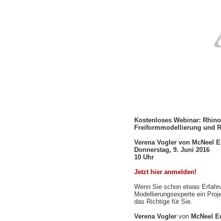
Kostenloses Webinar
: Rhino
Freiformmodellierung und R
Verena Vogler von
McNeel E
Donnerstag, 9. Juni
2016
10 Uhr
Jetzt hier anmelden!
Wenn Sie schon etwas Erfahru
Modellierungsexperte ein Proj
das Richtige für Sie.
Vere
na
Vogler
von
McNeel E