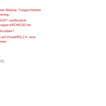
ses Webinar: Fortgeschrittene
ierung...
OFT veröffentlicht
hopper-ARCHICAD-Ver...
 Architekt?
 auf VisualARQ 2.0: neue
ionen
)
(10)