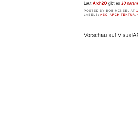
Laut
Arch2O
gibt es
10 paramt
POSTED BY
BOB MCNEEL
AT
LABELS:
AEC
,
ARCHITEKTUR
,
Vorschau auf VisualA