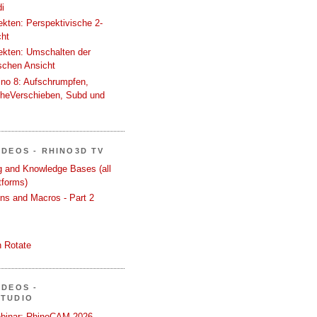
i
tekten: Perspektivische 2-
cht
tekten: Umschalten der
schen Ansicht
ino 8: Aufschrumpfen,
cheVerschieben, Subd und
IDEOS - RHINO3D TV
ng and Knowledge Bases (all
tforms)
ons and Macros - Part 2
 Rotate
IDEOS -
STUDIO
binar: RhinoCAM 2026 -