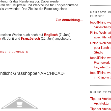
itung für das Rendering vor. Dabei werden
en der Hauptteile und Werkzeuge für Fortgeschrittene
ils verwendet. Das Ziel ist die Erstellung eines
NEUESTE V
EUROPE
Zur Anmeldung...
food4Rhino web
Supercharg
Rhino Webinair
derselben Woche auch noch auf
Englisch
(7. Juni),
avec Rhino
h
(8. Juni) und
Französisch
(10. Juni) angeboten.
Rhino Webinai
pour l’archi
10:29
0 COMMENTS
Studio
food4Rhino we
Framework f
Façade Co
food4Rhino we
ntlicht Grasshopper-ARCHICAD-
in Rhino wi
RHINO TEC
Tipp for Archi
Architektur
Tipp for Archi