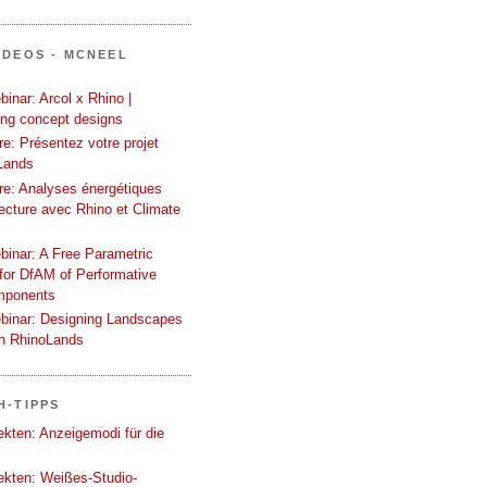
IDEOS - MCNEEL
inar: Arcol x Rhino |
ing concept designs
e: Présentez votre projet
Lands
re: Analyses énergétiques
tecture avec Rhino et Climate
binar: A Free Parametric
or DfAM of Performative
mponents
binar: Designing Landscapes
th RhinoLands
H-TIPPS
tekten: Anzeigemodi für die
tekten: Weißes-Studio-