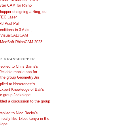
rter CAM for Rhino
hopper designing a Ring, cut
TEC Laser
R8 PushPull
ditions in 3 Axis ,
 VisualCAD/CAM
n MecSoft RhinoCAM 2023
ER GRASSHOPPER
replied to Chris Barns's
Reliable mobile app for
 the group GeometryBin
eplied to bisseranast's
Expert Knowledge of Bali’s
he group Jackalope
added a discussion to the group
replied to Nico Rocky's
 really like 1xbet kenya in the
alope