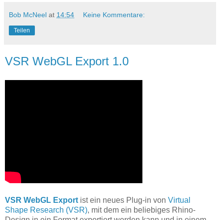
Bob McNeel
at
14:54
Keine Kommentare:
Teilen
VSR WebGL Export 1.0
VSR WebGL Export
ist ein neues Plug-in von
Virtual
Shape Research (VSR)
, mit dem ein beliebiges Rhino-
Design in ein Format exportiert werden kann und in einem