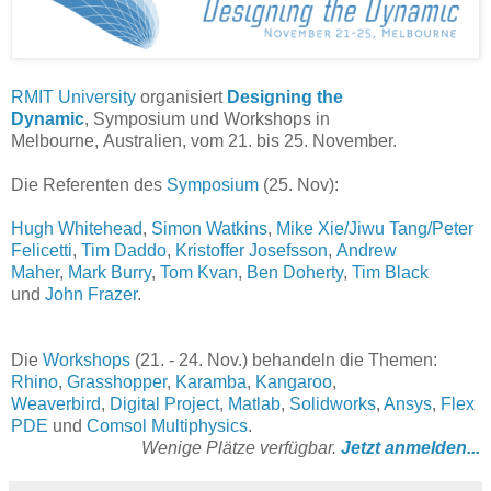
RMIT University
organisiert
Designing the
Dynamic
, Symposium und Workshops in
Melbourne, Australien, vom 21. bis 25. November.
Die Referenten des
Symposium
(25. Nov):
Hugh Whitehead
,
Simon Watkins
,
Mike Xie/Jiwu Tang/Peter
Felicetti
,
Tim Daddo
,
Kristoffer Josefsson
,
Andrew
Maher
,
Mark Burry
,
Tom Kvan
,
Ben Doherty
,
Tim Black
und
John Frazer
.
Die
Workshops
(21. - 24. Nov.) behandeln die Themen:
Rhino
,
Grasshopper
,
Karamba
,
Kangaroo
,
Weaverbird
,
Digital Project
,
Matlab
,
Solidworks
,
Ansys
,
Flex
PDE
und
Comsol Multiphysics
.
Wenige Plätze verfügbar.
Jetzt anmelden...