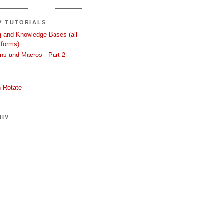
V TUTORIALS
ng and Knowledge Bases (all
tforms)
ons and Macros - Part 2
 Rotate
HIV