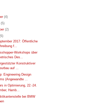
er
(4)
r
(5)
ber
(2)
(6)
eptember 2017: Öffentliche
reibung f...
asshopper-Workshops über
etrisches Des...
gestützter Konstruktiver
eurbau auf ...
: Engineering Design
sms (Angewandte ...
rs in Optimierung, 22.-24.
mber, Hamb...
aktikantenstelle bei BMW
hen