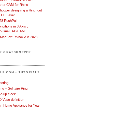
rter CAM for Rhino
hopper designing a Ring, cut
TEC Laser
R8 PushPull
ditions in 3 Axis ,
 VisualCAD/CAM
n MecSoft RhinoCAM 2023
ER GRASSHOPPER
.
LP.COM - TUTORIALS
.
dering
ng – Solitaire Ring
nd-up clock
 Vase definition
gn Home Appliance for Year