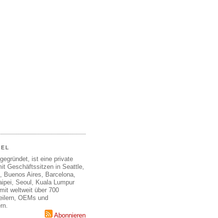
EEL
gegründet, ist eine private
it Geschäftssitzen in Seattle,
, Buenos Aires, Barcelona,
aipei, Seoul, Kuala Lumpur
mit weltweit über 700
teilern, OEMs und
rn.
Abonnieren