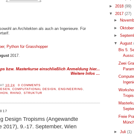
►
2018
(99)
▼
2017
(27)
►
Novemb
►
Oktobe
 sowohl an Architekten als auch an Ingenieure. Für
tarif.
►
Septem
▼
August
per
,
Python für Grasshopper
Bis 5. S
Aussch
ugust
2017.
Zwei Gr
Param
ps bzw. Masterkurse einschließlich Anmeldung hier...
Weitere Infos …
Computer
Ingeni
AT
10:24
0 COMMENTS
ESEN
,
COMPUTATIONAL DESIGN
,
ENGINEERING
,
Workshop
THON
,
RHINO
,
STRUKTUR
Tropi
Masterku
Septe
017
Freie Pr
ng Design Tropisms (Angewandte
Münc
e 2017), 9.-17. September, Wien
►
Juli
(1)