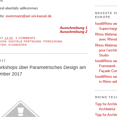
hs.
ind ebenfalls willkommen.
NEUESTE V
tte:
eversmann@asl.uni-kassel.de
EUROPE
food4Rhino web
Ausschreibung 1
Supercharg
Ausschreibung 2
Rhino Webinair
AT
13:59
0 COMMENTS
avec Rhino
SIGN
,
DIGITALE FERTIGUNG
,
FORSCHUNG
,
TER
,
STUDENTEN
Rhino Webinai
pour l’archi
Studio
food4Rhino we
017
Framework f
rkshops über Parametrisches Design am
Façade Co
ember 2017
food4Rhino we
in Rhino wi
RHINO TEC
Tipp for Archi
Architektur
Tipp for Archi