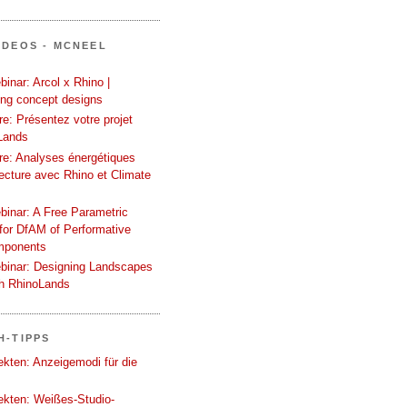
IDEOS - MCNEEL
inar: Arcol x Rhino |
ing concept designs
e: Présentez votre projet
Lands
re: Analyses énergétiques
tecture avec Rhino et Climate
binar: A Free Parametric
or DfAM of Performative
mponents
binar: Designing Landscapes
th RhinoLands
H-TIPPS
tekten: Anzeigemodi für die
tekten: Weißes-Studio-