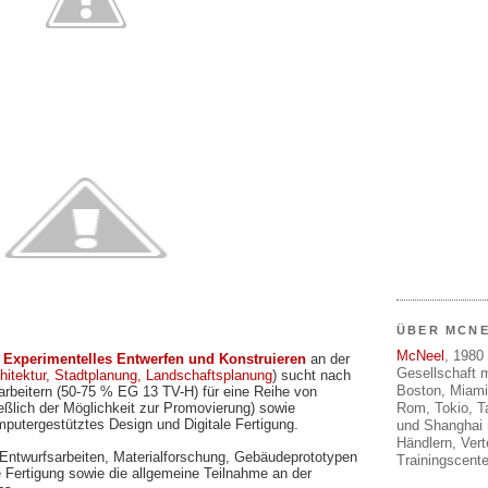
ÜBER MCN
McNeel
, 1980 
g
Experimentelles Entwerfen und Konstruieren
an der
Gesellschaft m
hitektur, Stadtplanung, Landschaftsplanung
) sucht nach
Boston, Miami
rbeitern (50-75 % EG 13 TV-H) für eine Reihe von
eßlich der Möglichkeit zur Promovierung) sowie
Rom, Tokio, T
mputergestütztes Design und Digitale Fertigung.
und Shanghai 
Händlern, Ver
Entwurfsarbeiten, Materialforschung, Gebäudeprototypen
Trainingscente
e Fertigung sowie die allgemeine Teilnahme an der