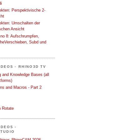
i
tekten: Perspektivische 2-
cht
tekten: Umschalten der
schen Ansicht
ino 8: Aufschrumpfen,
cheVerschieben, Subd und
IDEOS - RHINO3D TV
ng and Knowledge Bases (all
tforms)
ons and Macros - Part 2
 Rotate
IDEOS -
STUDIO
binar: RhinoCAM 2026 -