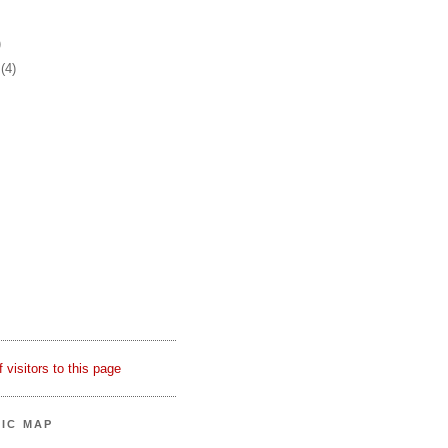
)
r
(4)
FIC MAP