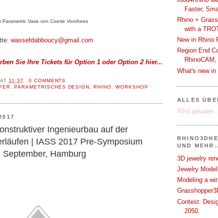
Faster, Sma
Rhino + Grass
ht Parametric Vase von Coerte Voorhees
with a TRO
New in Rhino 
tte:
wassefdabboucy@gmail.com
Region End Con
RhinoCAM,
ben Sie Ihre Tickets für Option 1 oder Option 2 hier...
What's new i
AT
11:37
0 COMMENTS
PER
,
PARAMETRISCHES DESIGN
,
RHINO
,
WORKSHOP
ALLES ÜB
Wird geladen..
2017
nstruktiver Ingenieurbau auf der
RHINO3DHE
erläufen | IASS 2017 Pre-Symposium
UND MEHR..
4. September, Hamburg
3D jewelry ren
Jewelry Modeli
Modeling a wi
Grasshopper3D
Contest: Desi
2050.