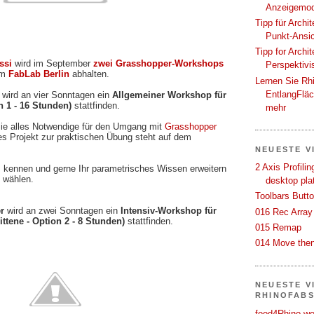
Anzeigemod
Tipp für Archi
Punkt-Ansi
Tipp for Archi
ssi
wird im September
zwei Grasshopper-Workshops
Perspektivi
am
FabLab Berlin
abhalten.
Lernen Sie Rh
EntlangFlä
wird an vier Sonntagen ein
Allgemeiner Workshop für
n 1 - 16 Stunden)
stattfinden.
mehr
ie alles Notwendige für den Umgang mit
Grasshopper
es Projekt zur praktischen Übung steht auf dem
NEUESTE V
2 Axis Profili
 kennen und gerne Ihr parametrisches Wissen erweitern
 wählen.
desktop pla
Toolbars Butt
r
wird an zwei Sonntagen ein
Intensiv-Workshop für
016 Rec Array
ittene - Option 2 - 8 Stunden)
stattfinden.
015 Remap
014 Move then
NEUESTE V
RHINOFAB
food4Rhino we