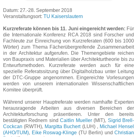
Datum: 27.-28. September 2018
Veranstaltungsort:
TU Kaiserslautern
Kurzreferate können bis 11. Juni eingereicht werden:
Für
die Internationale Konferenz RCA 2018 sind Forscher und
Fachleute zur Einreichung von Kurzreferaten (600 bis 1000
Wörter) zum Thema Fächerübergreifende Zusammenarbeit
in der Architektur aufgerufen. Die Themengebiete reichen
von Baupraxis und Materialien über Architekturtheorie bis zu
Entwurfsmethoden. Kurzreferate werden auch für eine
spezielle Referatssitzung über Digitalholzbau unter Leitung
der DTC-Gruppe angenommen. Eingereichte Vorlesungen
werden von unserem internationalen Wissenschaftlichen
Komitee überprüft.
Während unserer Hauptreferate werden namhafte Experten
herausragende Arbeiten aus diversen Bereichen der
Architekturforschung präsentieren. Unter den bereits
bestätigten Rednern sind
Caitlin Mueller
(MIT),
Sigrid Brell-
Cockcan
(RWTH),
Margitta Buchert
(LUH) ,
Michael Hensel
(AHO/TUM)
,
Eike Roswag-Klinge
(TU Berlin) und
Christian