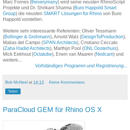
Marc Fornes (
theverymany
) wird seine neusten RhinoScript
Projekte und Dr. Shrikant Sharma (
Buro Happold Smart
Group
) die neusten
SMART Lösungen für Rhino
von Buro
Happold vorstellen.
Weitere sehr interessante Referenten: Oliver Tessmann
(
Bollinger & Grohmann
), Arnold Walz (
DesignToProduction
),
Matias del Campo (
SPAN Architects
), Cristiano Ceccato
(
Zaha Hadid Architects
), Marthijn Pool (
ONL Oosterhuis
),
Mick Eekhout (
Octatube
), Erwin van Maaren (
Nedcam
) und
weitere...
Vollständiges Programm und Registrierung...
Bob McNeel
at
14:13
Keine Kommentare:
Teilen
ParaCloud GEM für Rhino OS X