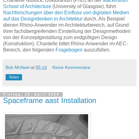
Chantelle Niblock, Doktorandin (PhD) an der
Mackintosh
School of Architecture
(University of Glasgow), führt
Nachforschungen über den Einfluss von digitalen Medien
auf das Designdenken in Architektur
durch. Als Beispiel
dienen Rhino-Anwender im Architekturbereich, auf Grund
ihrer fachübergreifenden Einstellung der Designmethoden
von der Konzeptgestaltung zum endgültigen Design
(Konstruktion). Chantelle bittet Rhino-Anwender im AEC-
Bereich, den folgenden
Fragebogen
auszufüllen.
Bob McNeel
at
05:14
Keine Kommentare:
Teilen
Freitag, 10. April 2009
Spaceframe aast Installation