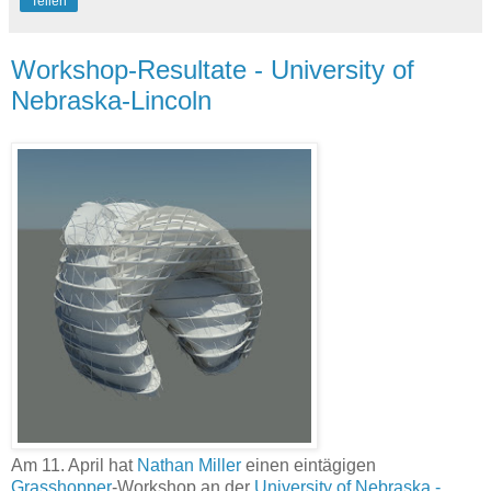
Teilen
Workshop-Resultate - University of
Nebraska-Lincoln
Am 11. April hat
Nathan Miller
einen eintägigen
Grasshopper
-Workshop an der
University of Nebraska -