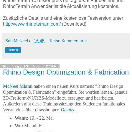
RhinoTerrain 1.5 Listenpreis beträgt 695€.Für bestehende
RhinoTerrain Anwender ist die Aktualisierung kostenlos.
Zusätzliche Details und eine kostenlose Testversion unter
http://www.rhinoterrain.com/
(Download).
Bob McNeel
at
16:45
Keine Kommentare:
Teilen
Montag, 13. April 2009
Rhino Design Optimization & Fabrication
McNeel Miami
haben einen neuen Kurs namens "Rhino Design
Optimization & Fabrication" eingeführt. Sie werden lernen, genaue
3D-Freiform-NURBS-Modelle zu erzeugen und bearbeiten.
Außerdem gibt diese Trainingssitzung den Studenten funktionales
Verständnis über Grasshopper.
Details...
Wann:
19. - 22. Mai
Wo:
Miami, FL