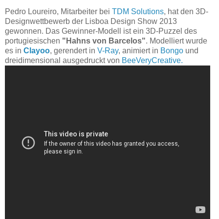
Pedro Loureiro, Mitarbeiter bei
TDM Solutions
, hat den 3D-
Designwettbewerb der Lisboa Design Show 2013
gewonnen. Das Gewinner-Modell ist ein 3D-Puzzel des
portugiesischen
"Hahns von Barcelos"
. Modelliert wurde
es in
Clayoo
, gerendert in
V-Ray
, animiert in
Bongo
und
dreidimensional ausgedruckt von
BeeVeryCreative.