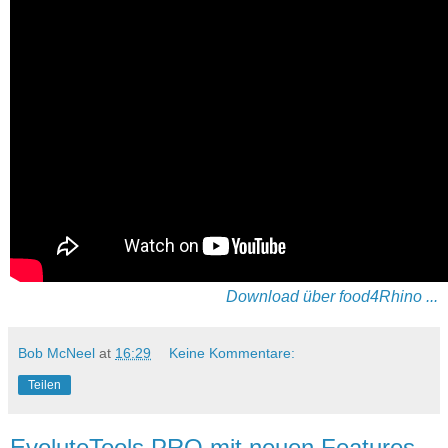
Download über food4Rhino ...
Bob McNeel
at
16:29
Keine Kommentare:
Teilen
EvoluteTools PRO mit neuen Features