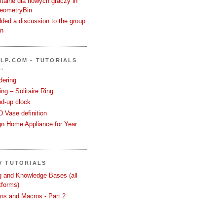
talne dla nowych graczy in
GeometryBin
ded a discussion to the group
in
LP.COM - TUTORIALS
.
dering
ng – Solitaire Ring
nd-up clock
 Vase definition
gn Home Appliance for Year
V TUTORIALS
ng and Knowledge Bases (all
tforms)
ons and Macros - Part 2