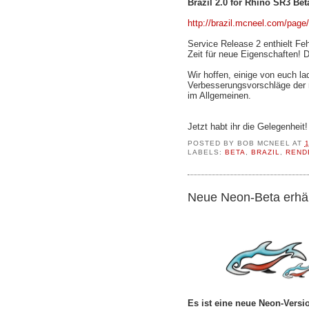
Brazil 2.0 for Rhino SR3 Bet
http://brazil.mcneel.com/page
Service Release 2 enthielt Fe
Zeit für neue Eigenschaften! D
Wir hoffen, einige von euch l
Verbesserungsvorschläge der 
im Allgemeinen.
Jetzt habt ihr die Gelegenheit
POSTED BY
BOB MCNEEL
AT
LABELS:
BETA
,
BRAZIL
,
REND
Neue Neon-Beta erhäl
Es ist eine neue Neon-Versio