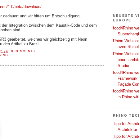
Neon/1.0/beta/download/
r gedauert und wir bitten um Entschuldigung!
NEUESTE V
EUROPE
it der Integration zwischen dem Kaustik-Code und dem
food4Rhino web
behoben sind.
Supercharg
R3 gearbeitet, welches wir gleichzeitig mit Neon
Rhino Webinair
u den Artikel zu Brazil.
avec Rhino
12:24
0 COMMENTS
Rhino Webinai
RING
pour l’archi
Studio
food4Rhino we
Framework f
Façade Co
food4Rhino we
in Rhino wi
RHINO TEC
Tipp for Archi
Architektur
Tipp for Archi