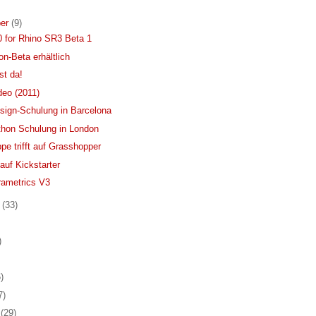
er
(9)
.0 for Rhino SR3 Beta 1
n-Beta erhältlich
st da!
eo (2011)
sign-Schulung in Barcelona
hon Schulung in London
pe trifft auf Grasshopper
uf Kickstarter
rametrics V3
r
(33)
)
)
7)
r
(29)