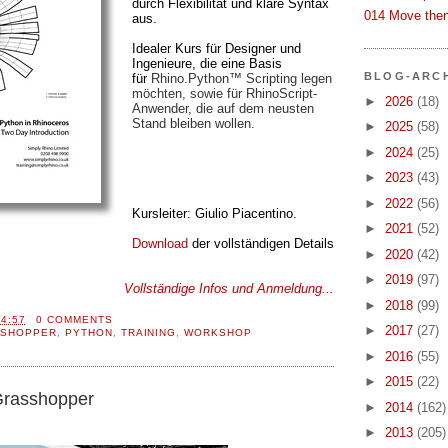
durch Flexibilität und klare Syntax
014 Move then
aus.
Idealer Kurs für Designer und
Ingenieure, die eine Basis
BLOG-ARC
für
Rhino.Python™ Scripting legen
möchten, sowie für RhinoScript-
►
2026
(18)
Anwender, die auf dem neusten
Stand bleiben wollen.
►
2025
(58)
►
2024
(25)
►
2023
(43)
►
2022
(56)
Kursleiter: Giulio Piacentino.
►
2021
(52)
Download
der vollständigen Details
►
2020
(42)
►
2019
(97)
Vollständige Infos und Anmeldung...
►
2018
(99)
14:57
0 COMMENTS
►
2017
(27)
SHOPPER
,
PYTHON
,
TRAINING
,
WORKSHOP
►
2016
(55)
►
2015
(22)
 Grasshopper
►
2014
(162)
►
2013
(205)