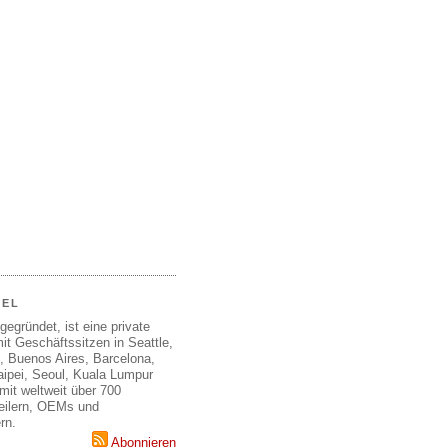
EEL
gegründet, ist eine private
it Geschäftssitzen in Seattle,
, Buenos Aires, Barcelona,
aipei, Seoul, Kuala Lumpur
mit weltweit über 700
teilern, OEMs und
rn.
Abonnieren