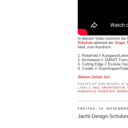
In diesem Video kommen die E
Robofold
während der
Shape T
fand, zum Ausdruck.
1. RoboFold // Kangaroo/Lobst
2. Archiwaste // SMART Form:
3. Cutting Edge // Evolute Too
4. Cordek // Grasshopper/Gal
Weitere Details hier...
POSTED BY
BOB MCNEEL
AT
LABELS:
AEC
,
ARCHITEKTUR
,
ROBOFOLD
,
ROBOTER
,
WORK
FREITAG, 16. NOVEMBE
Jacht-Design-Schulun