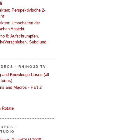
i
tekten: Perspektivische 2-
cht
tekten: Umschalten der
schen Ansicht
ino 8: Aufschrumpfen,
cheVerschieben, Subd und
IDEOS - RHINO3D TV
ng and Knowledge Bases (all
tforms)
ons and Macros - Part 2
 Rotate
IDEOS -
STUDIO
binar: RhinoCAM 2026 -