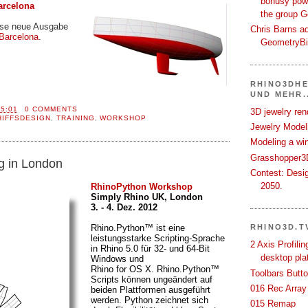
bonusy powi
arcelona
the group 
iese neue Ausgabe
Chris Barns ad
 Barcelona
.
GeometryB
RHINO3DHE
UND MEHR..
15:01
0 COMMENTS
3D jewelry ren
HIFFSDESIGN
,
TRAINING
,
WORKSHOP
Jewelry Modeli
Modeling a wi
Grasshopper3D
g in London
Contest: Desi
2050.
RhinoPython Workshop
Simply Rhino UK, London
3. - 4. Dez. 2012
RHINO3D.T
Rhino.Python™ ist eine
leistungsstarke Scripting-Sprache
2 Axis Profili
in Rhino 5.0 für 32- und 64-Bit
desktop pla
Windows und
Rhino for OS X. Rhino.Python™
Toolbars Butt
Scripts können ungeändert auf
016 Rec Array
beiden Plattformen ausgeführt
werden. Python zeichnet sich
015 Remap