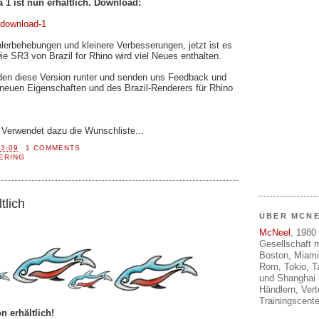
a 1 ist nun erhältlich. Download:
/download-1
hlerbehebungen und kleinere Verbesserungen, jetzt ist es
ie SR3 von Brazil for Rhino wird viel Neues enthalten.
aden diese Version runter und senden uns Feedback und
neuen Eigenschaften und des Brazil-Renderers für Rhino
! Verwendet dazu die Wunschliste...
13:09
1 COMMENTS
ERING
tlich
ÜBER MCN
McNeel
, 1980 
Gesellschaft m
Boston, Miami
Rom, Tokio, T
und Shanghai 
Händlern, Ver
Trainingscente
n erhältlich!