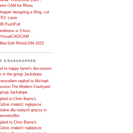
rter CAM for Rhino
hopper designing a Ring, cut
TEC Laser
R8 PushPull
ditions in 3 Axis ,
 VisualCAD/CAM
n MecSoft RhinoCAM 2023
ER GRASSHOPPER
d to happy farrer's discussion
 in the group Jackalope
enzollern replied to Michael
cussion The Modern Courtyard
 group Jackalope
plied to Chris Barns's
Gdzie znaleźć najlepsze
talne dla nowych graczy in
GeometryBin
plied to Chris Barns's
Gdzie znaleźć najlepsze