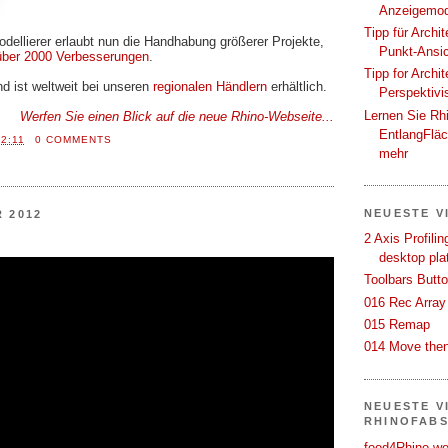
Anzeigemod
Tipp für Archi
Modellierer erlaubt nun die Handhabung größerer Projekte,
Punkt-Ansi
über 2000 Verbesserungen
.
Tipp for Archi
nd ist weltweit bei unseren
regionalen Händlern
erhältlich.
Perspektivi
Lernen Sie Rh
Werfen Sie einen Blick auf die neue Rhino-Webseite...
EntlangFlä
2:11
0 COMMENTS
mehr
NEUESTE V
 2012
2 Axis Profili
desktop pla
Toolbars Butt
016 Rec Array
015 Remap
014 Move then
NEUESTE V
RHINOFAB
food4Rhino we