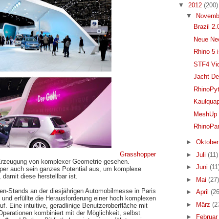
▼
2012
(200)
▼
Novemb
Brazil 2
Neue Neo
Rhino 5 i
STF4 Vid
Jacht-De
RhinoPyt
Kaulquap
MeshUp a
RhinoPa
►
Oktobe
Grasshopper
►
Juli
(11)
e Erzeugung von komplexer Geometrie gesehen.
►
Juni
(11
pper auch sein ganzes Potential aus, um komplexe
damit diese herstellbar ist.
►
Mai
(27)
en-Stands an der diesjährigen Automobilmesse in Paris
►
April
(26
 und erfüllte die Herausforderung einer hoch komplexen
►
März
(2
f. Eine intuitive, geradlinige Benutzeroberfläche mit
perationen kombiniert mit der Möglichkeit, selbst
►
Februa