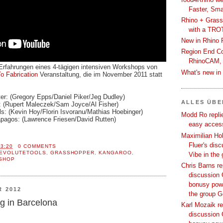
Faster, Sma
Rhino + Grass
with a TRO
New in Rhino 
Region End Con
RhinoCAM,
rfahrungen eines 4-tägigen intensiven Workshops von
What's new i
o Fabrication
Veranstaltung, die im November 2011 statt
er: (Gregory Epps/Daniel Piker/Jeg Dudley)
ALLES ÜB
 (Rupert Maleczek/Sam Joyce/Al Fisher)
ls: (Kevin Hoy/Florin Isvoranu/Mathias Hoebinger)
Modd Ro replie
apagos: (Lawrence Friesen/David Rutten)
easy access
Maximilian Hoh
Fluer's dis
13:20
0 COMMENTS
EVOLUTETOOLS
,
GRASSHOPPER
,
KANGAROO
,
Vibe in the
SHOP
Chris Barns re
discussion 
bonusy powi
R 2012
the group 
g in Barcelona
Karl Mozaik re
discussion 