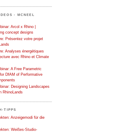
IDEOS - MCNEEL
inar: Arcol x Rhino |
ing concept designs
e: Présentez votre projet
Lands
re: Analyses énergétiques
tecture avec Rhino et Climate
binar: A Free Parametric
or DfAM of Performative
mponents
binar: Designing Landscapes
th RhinoLands
H-TIPPS
tekten: Anzeigemodi für die
tekten: Weißes-Studio-