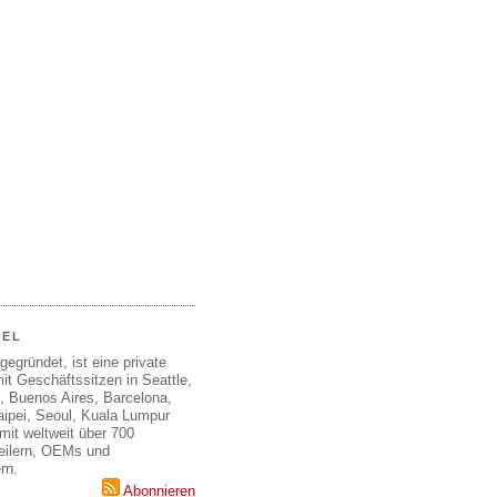
EEL
gegründet, ist eine private
it Geschäftssitzen in Seattle,
, Buenos Aires, Barcelona,
aipei, Seoul, Kuala Lumpur
mit weltweit über 700
teilern, OEMs und
rn.
Abonnieren