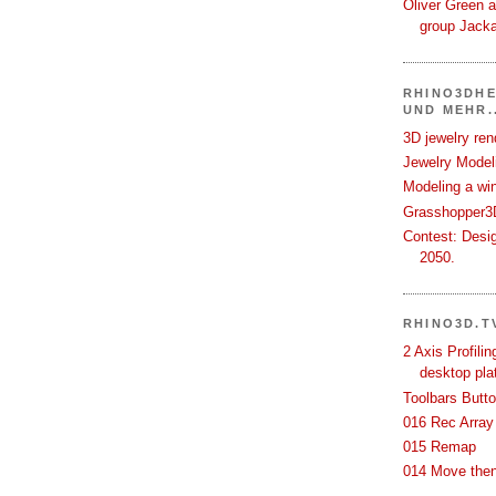
Oliver Green a
group Jack
RHINO3DHE
UND MEHR..
3D jewelry ren
Jewelry Modeli
Modeling a wi
Grasshopper3D
Contest: Desi
2050.
RHINO3D.T
2 Axis Profili
desktop pla
Toolbars Butt
016 Rec Array
015 Remap
014 Move then