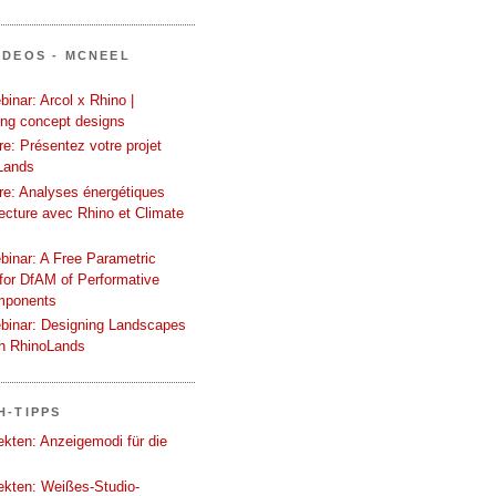
IDEOS - MCNEEL
inar: Arcol x Rhino |
ing concept designs
e: Présentez votre projet
Lands
re: Analyses énergétiques
tecture avec Rhino et Climate
binar: A Free Parametric
or DfAM of Performative
mponents
binar: Designing Landscapes
th RhinoLands
H-TIPPS
tekten: Anzeigemodi für die
tekten: Weißes-Studio-