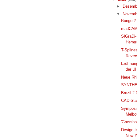
►
Dezemb
▼
Novemb
Bongo 2.0
madCAM 4
SIGraDi-
Herrer
T-Spline
Rever
Eröffnun
der 
Neue Rhi
SYNTHES
Brazil 2.
CAD-Stan
Symposi
Melbou
'Grassho
Design to
New Y