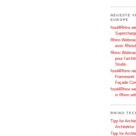
NEUESTE V
EUROPE
food4Rhino web
Supercharg
Rhino Webinair
avec Rhino
Rhino Webinai
pour l’archi
Studio
food4Rhino we
Framework f
Façade Co
food4Rhino we
in Rhino wi
RHINO TEC
Tipp for Archi
Architektur
Tipp for Archi