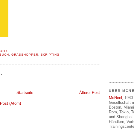
14:54
BUCH
,
GRASSHOPPER
,
SCRIPTING
:
ÜBER MCN
Startseite
Älterer Post
McNeel
, 1980 
Gesellschaft m
Post (Atom)
Boston, Miami
Rom, Tokio, T
und Shanghai 
Händlern, Ver
Trainingscente