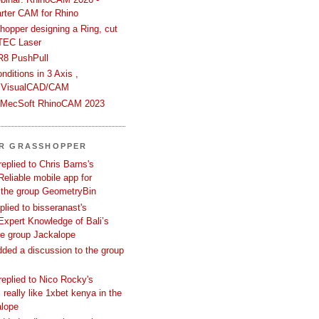
rter CAM for Rhino
hopper designing a Ring, cut
TEC Laser
R8 PushPull
ditions in 3 Axis ,
 VisualCAD/CAM
n MecSoft RhinoCAM 2023
ER GRASSHOPPER
replied to Chris Barns's
Reliable mobile app for
 the group GeometryBin
eplied to bisseranast's
Expert Knowledge of Bali’s
he group Jackalope
added a discussion to the group
replied to Nico Rocky's
 really like 1xbet kenya in the
alope