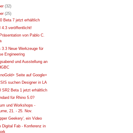
er
(32)
er
(25)
 Beta 7 jetzt erhältlich
.3 veröffentlicht!
Präsentation von Pablo C.
a
s 3.3 Neue Werkzeuge für
se Engineering
gsabend und Ausstellung an
UHGBC
noGold+ Seite auf Google+
IS suchen Designer in LA
0 SR2 Beta 1 jetzt erhältlich
dard für Rhino 5.0?
um und Workshops -
rne, 21. - 25. Nov.
pper Geekery', ein Video
 Digital Fab - Konferenz in
ork