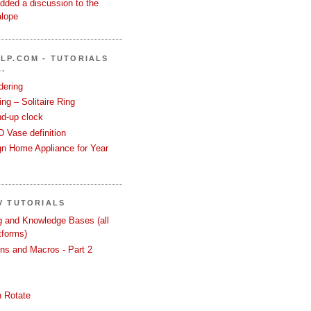
dded a discussion to the
alope
LP.COM - TUTORIALS
.
dering
ng – Solitaire Ring
nd-up clock
 Vase definition
gn Home Appliance for Year
V TUTORIALS
ng and Knowledge Bases (all
tforms)
ons and Macros - Part 2
 Rotate