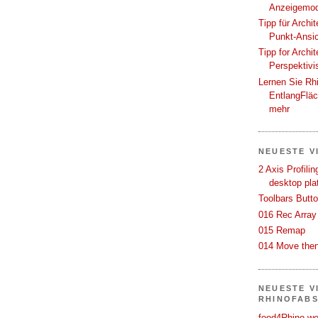
Anzeigemod
Tipp für Archi
Punkt-Ansi
Tipp for Archi
Perspektivi
Lernen Sie Rh
EntlangFlä
mehr
NEUESTE V
2 Axis Profili
desktop pla
Toolbars Butt
016 Rec Array
015 Remap
014 Move then
NEUESTE V
RHINOFAB
food4Rhino we