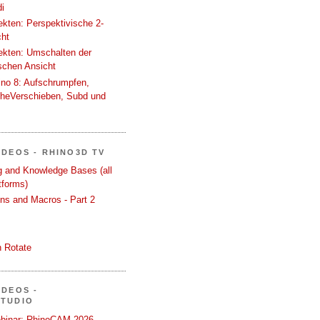
i
tekten: Perspektivische 2-
cht
tekten: Umschalten der
schen Ansicht
ino 8: Aufschrumpfen,
cheVerschieben, Subd und
IDEOS - RHINO3D TV
ng and Knowledge Bases (all
tforms)
ons and Macros - Part 2
 Rotate
IDEOS -
STUDIO
binar: RhinoCAM 2026 -