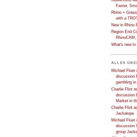
Faster, Sma
Rhino + Grass
with a TRO
New in Rhino 
Region End Con
RhinoCAM,
What's new i
ALLES ÜB
Michael Fluer 
discussion 
gambling in
Charlie Flint r
discussion 
Market in t
Charlie Flint 
Jackalope
Michael Fluer 
discussion I
group Jack