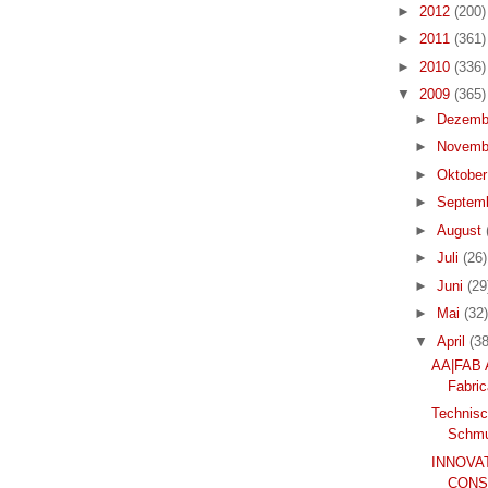
►
2012
(200)
►
2011
(361)
►
2010
(336)
▼
2009
(365)
►
Dezemb
►
Novemb
►
Oktobe
►
Septem
►
August
►
Juli
(26)
►
Juni
(29
►
Mai
(32)
▼
April
(38
AA|FAB 
Fabric
Technisc
Schmu
INNOVA
CONS