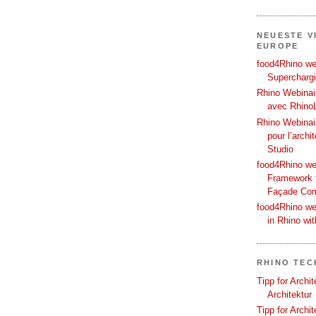
NEUESTE V
EUROPE
food4Rhino web
Supercharg
Rhino Webinair
avec Rhino
Rhino Webinai
pour l’archi
Studio
food4Rhino we
Framework f
Façade Co
food4Rhino we
in Rhino wi
RHINO TEC
Tipp for Archi
Architektur
Tipp for Archi