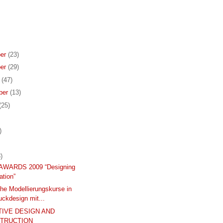
er
(23)
er
(29)
r
(47)
ber
(13)
(25)
)
)
AWARDS 2009 “Designing
ation”
he Modellierungskurse in
ckdesign mit...
TIVE DESIGN AND
TRUCTION