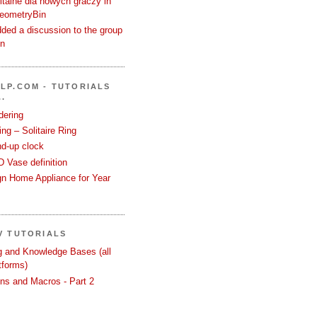
talne dla nowych graczy in
GeometryBin
ded a discussion to the group
in
LP.COM - TUTORIALS
.
dering
ng – Solitaire Ring
nd-up clock
 Vase definition
gn Home Appliance for Year
V TUTORIALS
ng and Knowledge Bases (all
tforms)
ons and Macros - Part 2