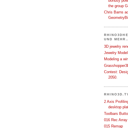
bonusy powi
the group 
Chris Barns ad
GeometryB
RHINO3DHE
UND MEHR..
3D jewelry ren
Jewelry Modeli
Modeling a wi
Grasshopper3D
Contest: Desi
2050.
RHINO3D.T
2 Axis Profili
desktop pla
Toolbars Butt
016 Rec Array
015 Remap