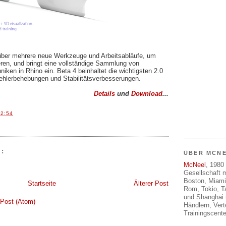
 über mehrere neue Werkzeuge und Arbeitsabläufe, um
ren, und bringt eine vollständige Sammlung von
iken in Rhino ein. Beta 4 beinhaltet die wichtigsten 2.0
ehlerbehebungen und Stabilitätsverbesserungen.
Details
und
Download
...
22:54
:
ÜBER MCN
McNeel
, 1980 
Gesellschaft m
Boston, Miami
Startseite
Älterer Post
Rom, Tokio, T
und Shanghai 
Post (Atom)
Händlern, Ver
Trainingscente