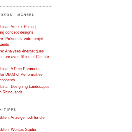
IDEOS - MCNEEL
inar: Arcol x Rhino |
ing concept designs
e: Présentez votre projet
Lands
re: Analyses énergétiques
tecture avec Rhino et Climate
binar: A Free Parametric
or DfAM of Performative
mponents
binar: Designing Landscapes
th RhinoLands
H-TIPPS
tekten: Anzeigemodi für die
tekten: Weißes-Studio-