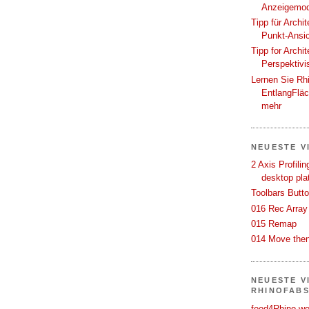
Anzeigemod
Tipp für Archi
Punkt-Ansi
Tipp for Archi
Perspektivi
Lernen Sie Rh
EntlangFlä
mehr
NEUESTE V
2 Axis Profili
desktop pla
Toolbars Butt
016 Rec Array
015 Remap
014 Move then
NEUESTE V
RHINOFAB
food4Rhino we