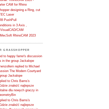
rter CAM for Rhino
hopper designing a Ring, cut
TEC Laser
R8 PushPull
ditions in 3 Axis ,
 VisualCAD/CAM
n MecSoft RhinoCAM 2023
ER GRASSHOPPER
d to happy farrer's discussion
 in the group Jackalope
enzollern replied to Michael
cussion The Modern Courtyard
 group Jackalope
plied to Chris Barns's
Gdzie znaleźć najlepsze
talne dla nowych graczy in
GeometryBin
plied to Chris Barns's
Gdzie znaleźć najlepsze