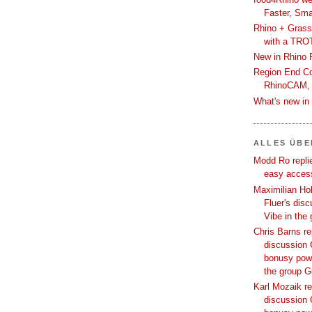
Faster, Sma
Rhino + Grass
with a TRO
New in Rhino 
Region End Con
RhinoCAM,
What's new i
ALLES ÜB
Modd Ro replie
easy access
Maximilian Hoh
Fluer's dis
Vibe in the
Chris Barns re
discussion 
bonusy powi
the group 
Karl Mozaik re
discussion 