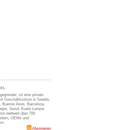
EEL
gegründet, ist eine private
it Geschäftssitzen in Seattle,
, Buenos Aires, Barcelona,
aipei, Seoul, Kuala Lumpur
mit weltweit über 700
teilern, OEMs und
rn.
Abonnieren