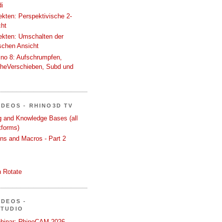
i
tekten: Perspektivische 2-
cht
tekten: Umschalten der
schen Ansicht
ino 8: Aufschrumpfen,
cheVerschieben, Subd und
IDEOS - RHINO3D TV
ng and Knowledge Bases (all
tforms)
ons and Macros - Part 2
 Rotate
IDEOS -
STUDIO
binar: RhinoCAM 2026 -