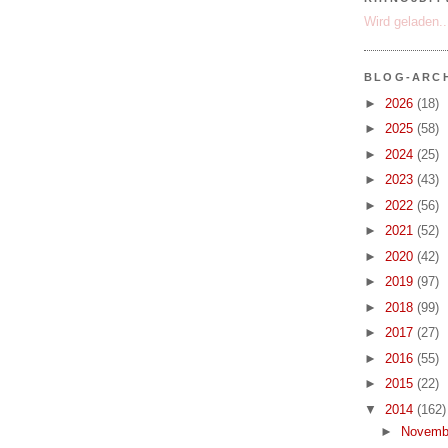
Wird geladen..
BLOG-ARC
►
2026
(18)
►
2025
(58)
►
2024
(25)
►
2023
(43)
►
2022
(56)
►
2021
(52)
►
2020
(42)
►
2019
(97)
►
2018
(99)
►
2017
(27)
►
2016
(55)
►
2015
(22)
▼
2014
(162)
►
Novemb