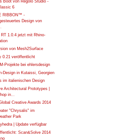
s Boot von Regolo Studio -
lassic 6
E RIBBON™ -
gesteuertes Design von
.
 RT 1.0.4 jetzt mit Rhino-
ation
rsion von Mesh2Surface
 0.21 veröffentlicht
-Projekte bei ehlersdesign
n-Design in Kutaissi, Georgien
ps im italienischen Design
ve Architectural Prototypes |
op in...
lobal Creative Awards 2014
ater "Chrysalis" im
weather Park
yhedra | Update verfügbar
ffentlicht: Scan&Solve 2014
ino