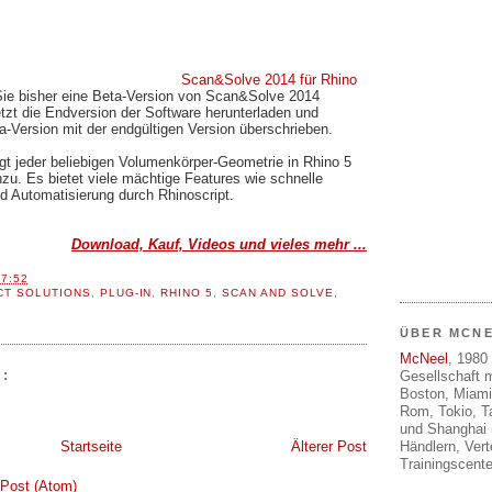
Scan&Solve 2014 für Rhino
n Sie bisher eine Beta-Version von Scan&Solve 2014
tzt die Endversion der Software herunterladen und
eta-Version mit der endgültigen Version überschrieben.
gt jeder beliebigen Volumenkörper-Geometrie in Rhino 5
inzu. Es bietet viele mächtige Features wie schnelle
d Automatisierung durch Rhinoscript.
Download, Kauf, Videos und vieles mehr ...
17:52
CT SOLUTIONS
,
PLUG-IN
,
RHINO 5
,
SCAN AND SOLVE
,
ÜBER MCN
McNeel
, 1980 
:
Gesellschaft m
Boston, Miami
Rom, Tokio, T
und Shanghai 
Händlern, Ver
Startseite
Älterer Post
Trainingscente
Post (Atom)