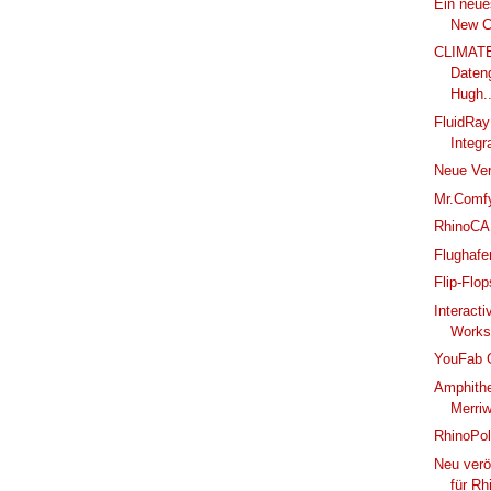
Ein neue
New C
CLIMAT
Daten
Hugh..
FluidRay
Integr
Neue Ve
Mr.Comfy
RhinoCAM
Flughafe
Flip-Flo
Interacti
Worksh
YouFab G
Amphithe
Merri
RhinoPol
Neu verö
für Rh