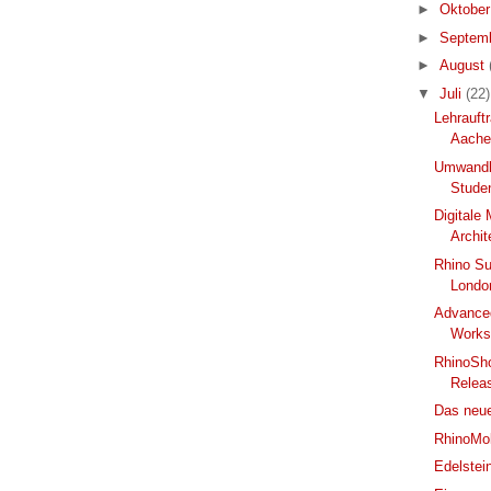
►
Oktobe
►
Septem
►
August
▼
Juli
(22)
Lehrauft
Aach
Umwandlu
Stude
Digitale
Archit
Rhino Su
Londo
Advanced
Worksh
RhinoSho
Relea
Das neue
RhinoMol
Edelstei