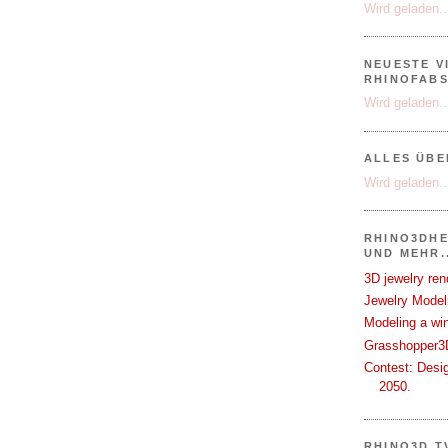
Wird geladen..
NEUESTE V
RHINOFAB
Wird geladen..
ALLES ÜB
Wird geladen..
RHINO3DHE
UND MEHR..
3D jewelry ren
Jewelry Modeli
Modeling a wi
Grasshopper3D
Contest: Desi
2050.
RHINO3D.T