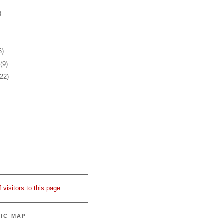
)
6)
r
(9)
(22)
FIC MAP