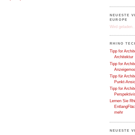
NEUESTE V
EUROPE
Wird geladen..
RHINO TEC
Tipp for Archi
Architektur
Tipp for Archi
Anzeigemod
Tipp für Archi
Punkt-Ansi
Tipp for Archi
Perspektivi
Lernen Sie Rh
EntlangFlä
mehr
NEUESTE V