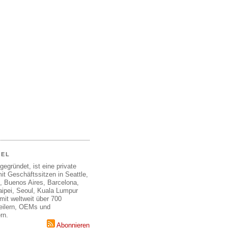
EEL
gegründet, ist eine private
it Geschäftssitzen in Seattle,
, Buenos Aires, Barcelona,
aipei, Seoul, Kuala Lumpur
mit weltweit über 700
teilern, OEMs und
rn.
Abonnieren