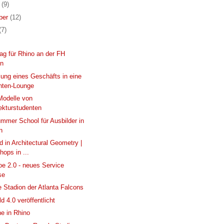
r
(9)
ber
(12)
(7)
rag für Rhino an der FH
en
ng eines Geschäfts in eine
nten-Lounge
 Modelle von
ekturstudenten
mmer School für Ausbilder in
n
 in Architectural Geometry |
ops in ...
e 2.0 - neues Service
se
 Stadion der Atlanta Falcons
d 4.0 veröffentlicht
ne in Rhino