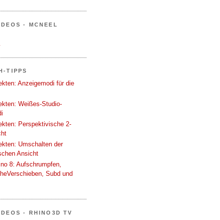
IDEOS - MCNEEL
.
H-TIPPS
tekten: Anzeigemodi für die
tekten: Weißes-Studio-
i
tekten: Perspektivische 2-
cht
tekten: Umschalten der
schen Ansicht
ino 8: Aufschrumpfen,
cheVerschieben, Subd und
IDEOS - RHINO3D TV