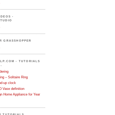
.
IDEOS -
STUDIO
.
ER GRASSHOPPER
.
LP.COM - TUTORIALS
.
dering
ng – Solitaire Ring
nd-up clock
 Vase definition
gn Home Appliance for Year
V TUTORIALS