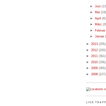
►
Juni
(13
►
Mai
(24)
►
April
(8)
►
März
(2
►
Februa
►
Januar
►
2013
(205)
►
2012
(200)
►
2011
(361)
►
2010
(336)
►
2009
(365)
►
2008
(227)
LIVE TRAF