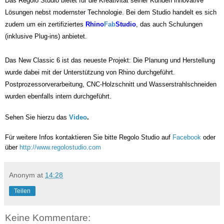
Das Regolo Studio bietet für die Kreativität seiner Kunden innovative
Lösungen nebst modernster Technologie. Bei dem Studio handelt es sich
zudem um ein zertifiziertes
Rhino
Fab
Studio
, das auch Schulungen
(inklusive Plug-ins) anbietet.
Das New Classic 6 ist das neueste Projekt: Die Planung und Herstellung
wurde dabei mit der Unterstützung von Rhino durchgeführt.
Postprozessorverarbeitung, CNC-Holzschnitt und Wasserstrahlschneiden
wurden ebenfalls intern durchgeführt.
Sehen Sie hierzu das
Video
.
Für weitere Infos kontaktieren Sie bitte Regolo Studio auf
Facebook
oder
über
http://www.regolostudio.com
Anonym
at
14:28
Teilen
Keine Kommentare: