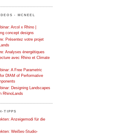
IDEOS - MCNEEL
inar: Arcol x Rhino |
ing concept designs
e: Présentez votre projet
Lands
re: Analyses énergétiques
tecture avec Rhino et Climate
binar: A Free Parametric
or DfAM of Performative
mponents
binar: Designing Landscapes
th RhinoLands
H-TIPPS
tekten: Anzeigemodi für die
tekten: Weißes-Studio-