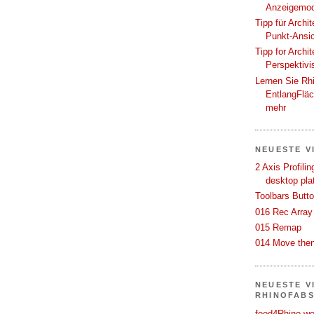
Anzeigemod
Tipp für Archi
Punkt-Ansi
Tipp for Archi
Perspektivi
Lernen Sie Rh
EntlangFlä
mehr
NEUESTE V
2 Axis Profili
desktop pla
Toolbars Butt
016 Rec Array
015 Remap
014 Move then
NEUESTE V
RHINOFAB
food4Rhino we