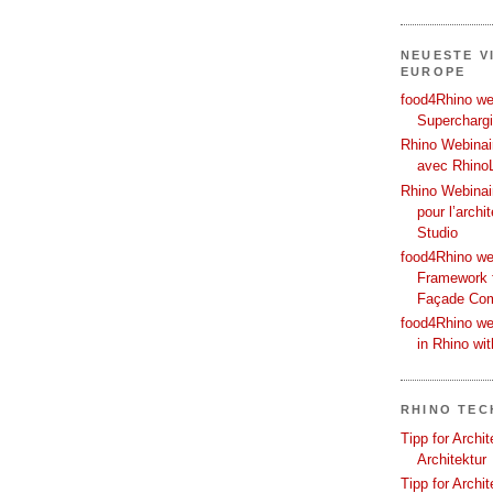
NEUESTE V
EUROPE
food4Rhino web
Supercharg
Rhino Webinair
avec Rhino
Rhino Webinai
pour l’archi
Studio
food4Rhino we
Framework f
Façade Co
food4Rhino we
in Rhino wi
RHINO TEC
Tipp for Archi
Architektur
Tipp for Archi