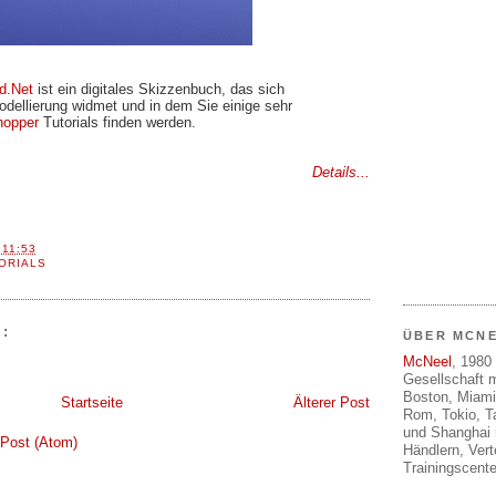
d.Net
ist ein digitales Skizzenbuch, das sich
odellierung widmet und in dem Sie einige sehr
hopper
Tutorials finden werden.
Details...
T
11:53
ORIALS
:
ÜBER MCN
McNeel
, 1980 
Gesellschaft m
Boston, Miami
Startseite
Älterer Post
Rom, Tokio, T
und Shanghai 
Post (Atom)
Händlern, Ver
Trainingscente