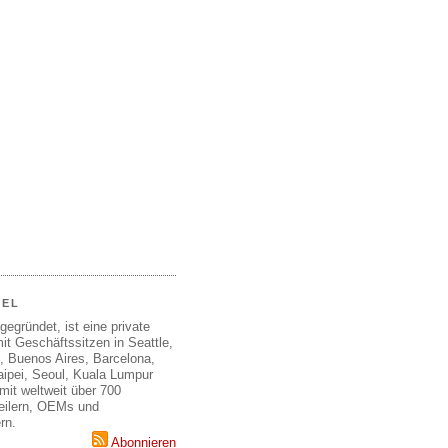
EEL
gegründet, ist eine private
it Geschäftssitzen in Seattle,
, Buenos Aires, Barcelona,
aipei, Seoul, Kuala Lumpur
mit weltweit über 700
teilern, OEMs und
rn.
Abonnieren