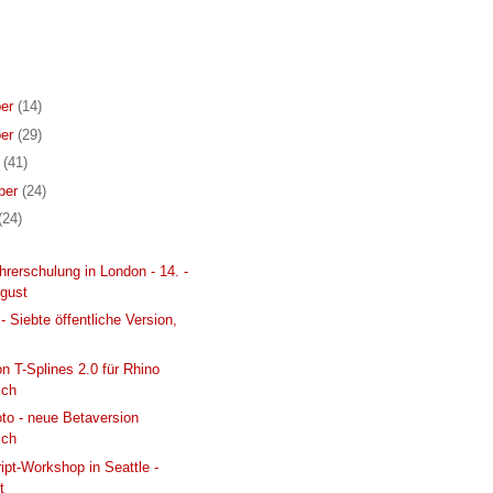
er
(14)
er
(29)
r
(41)
ber
(24)
(24)
hrerschulung in London - 14. -
ugust
- Siebte öffentliche Version,
n T-Splines 2.0 für Rhino
ich
to - neue Betaversion
ich
ipt-Workshop in Seattle -
t