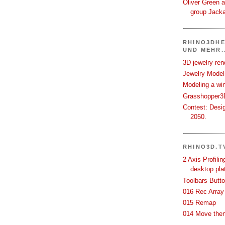
Oliver Green a
group Jack
RHINO3DHE
UND MEHR..
3D jewelry ren
Jewelry Modeli
Modeling a wi
Grasshopper3D
Contest: Desi
2050.
RHINO3D.T
2 Axis Profili
desktop pla
Toolbars Butt
016 Rec Array
015 Remap
014 Move then