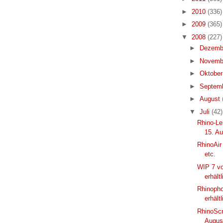
►
2010
(336)
►
2009
(365)
▼
2008
(227)
►
Dezemb
►
Novemb
►
Oktobe
►
Septem
►
August
▼
Juli
(42)
Rhino-Le
15. A
RhinoAir 
etc.
WIP 7 vo
erhältl
Rhinopho
erhältl
RhinoScr
Augus