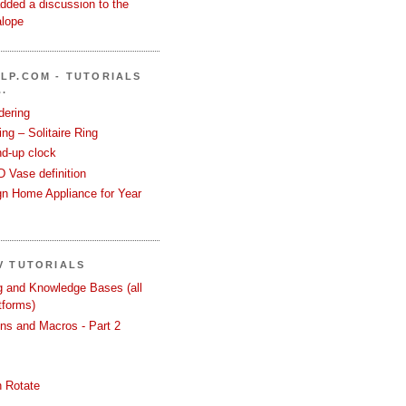
dded a discussion to the
alope
LP.COM - TUTORIALS
.
dering
ng – Solitaire Ring
nd-up clock
 Vase definition
gn Home Appliance for Year
V TUTORIALS
ng and Knowledge Bases (all
tforms)
ons and Macros - Part 2
 Rotate