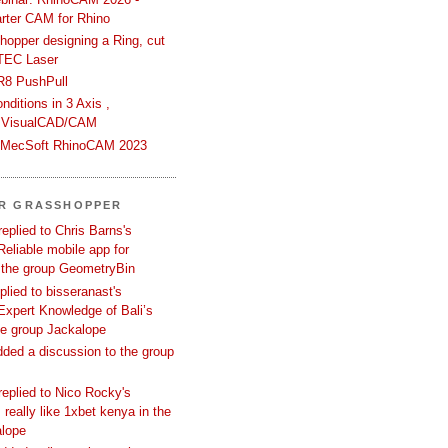
rter CAM for Rhino
hopper designing a Ring, cut
TEC Laser
R8 PushPull
ditions in 3 Axis ,
 VisualCAD/CAM
n MecSoft RhinoCAM 2023
ER GRASSHOPPER
replied to Chris Barns's
Reliable mobile app for
 the group GeometryBin
eplied to bisseranast's
Expert Knowledge of Bali’s
he group Jackalope
added a discussion to the group
replied to Nico Rocky's
 really like 1xbet kenya in the
alope