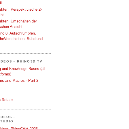
i
tekten: Perspektivische 2-
cht
tekten: Umschalten der
schen Ansicht
ino 8: Aufschrumpfen,
cheVerschieben, Subd und
IDEOS - RHINO3D TV
ng and Knowledge Bases (all
tforms)
ons and Macros - Part 2
 Rotate
IDEOS -
STUDIO
binar: RhinoCAM 2026 -