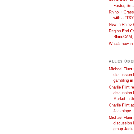
Faster, Sma
Rhino + Grass
with a TRO
New in Rhino 
Region End Con
RhinoCAM,
What's new i
ALLES ÜB
Michael Fluer 
discussion 
gambling in
Charlie Flint r
discussion 
Market in t
Charlie Flint 
Jackalope
Michael Fluer 
discussion I
group Jack