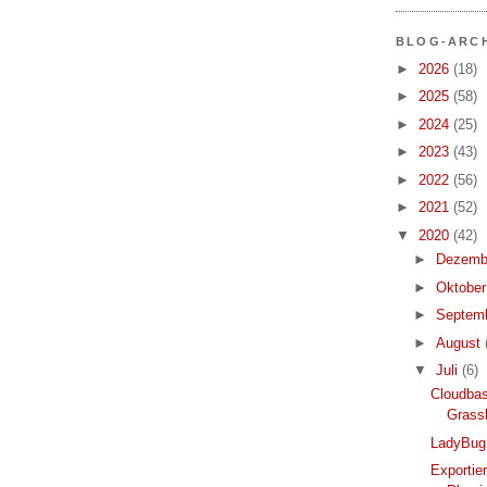
BLOG-ARC
►
2026
(18)
►
2025
(58)
►
2024
(25)
►
2023
(43)
►
2022
(56)
►
2021
(52)
▼
2020
(42)
►
Dezemb
►
Oktobe
►
Septem
►
August
▼
Juli
(6)
Cloudbas
Grass
LadyBug 
Exportie