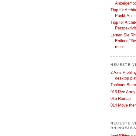
Anzeigemod
Tipp für Archi
Punkt-Ansi
Tipp for Archi
Perspektivi
Lernen Sie Rh
EntlangFlä
mehr
NEUESTE V
2 Axis Profili
desktop pla
Toolbars Butt
016 Rec Array
015 Remap
014 Move then
NEUESTE V
RHINOFAB
food4Rhino we