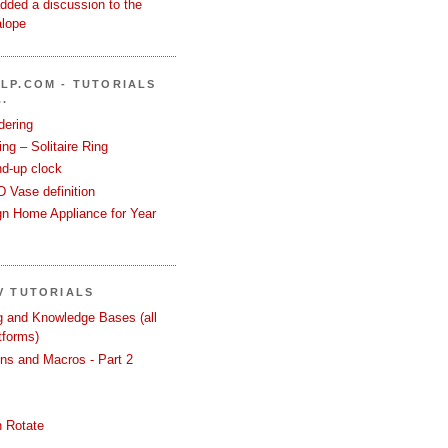
dded a discussion to the
alope
LP.COM - TUTORIALS
.
dering
ng – Solitaire Ring
nd-up clock
 Vase definition
gn Home Appliance for Year
V TUTORIALS
ng and Knowledge Bases (all
tforms)
ons and Macros - Part 2
 Rotate