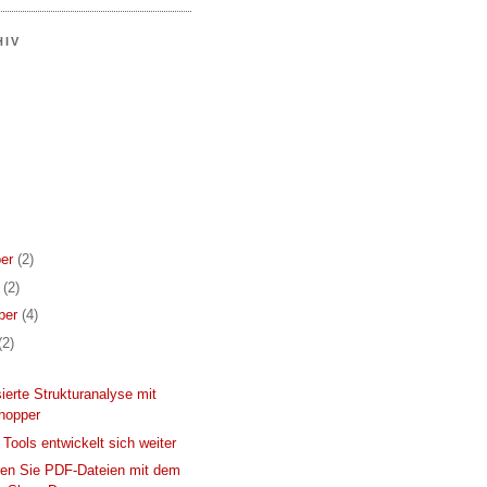
HIV
er
(2)
r
(2)
ber
(4)
(2)
ierte Strukturanalyse mit
hopper
Tools entwickelt sich weiter
ren Sie PDF-Dateien mit dem