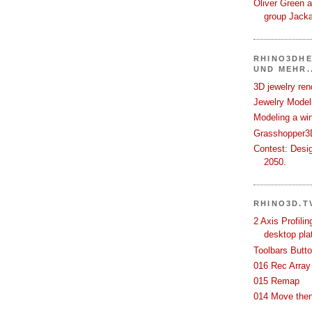
Oliver Green a
group Jack
RHINO3DHE
UND MEHR..
3D jewelry ren
Jewelry Modeli
Modeling a wi
Grasshopper3D
Contest: Desi
2050.
RHINO3D.T
2 Axis Profili
desktop pla
Toolbars Butt
016 Rec Array
015 Remap
014 Move then