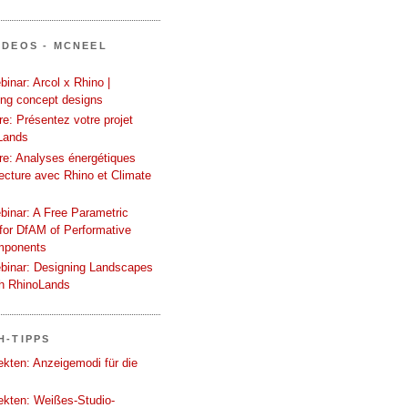
IDEOS - MCNEEL
inar: Arcol x Rhino |
ing concept designs
e: Présentez votre projet
Lands
re: Analyses énergétiques
tecture avec Rhino et Climate
binar: A Free Parametric
or DfAM of Performative
mponents
binar: Designing Landscapes
th RhinoLands
H-TIPPS
tekten: Anzeigemodi für die
tekten: Weißes-Studio-