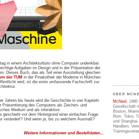
ltag in einem Architekturbüro ohne Computer undenkbar.
wichtige Aufgaben im Design und in der Präsentation der
n. Dieses Buch, das als Teil einer Ausstellung gleichen
eum der TUM
in der Pinakothek der Moderne in München
ffentlicht wird, ist die erste umfassende Fachschrift zur
chitektur.
ÜBER MCN
r Jahren bis heute wird die Geschichte in vier Kapiteln
McNeel
, 1980 
der Präsentierung des Computers als Zeichen- und
Gesellschaft m
sches Medium und als interaktive
Boston, Miami
 geschieht vor dem Hintergrund einer einfachen Frage:
Rom, Tokio, T
ur verändert? Und wenn ja, bis zu welchem Ausmaß?
und Shanghai 
Händlern, Ver
Trainingscente
Weitere Informationen und Bestelldaten...