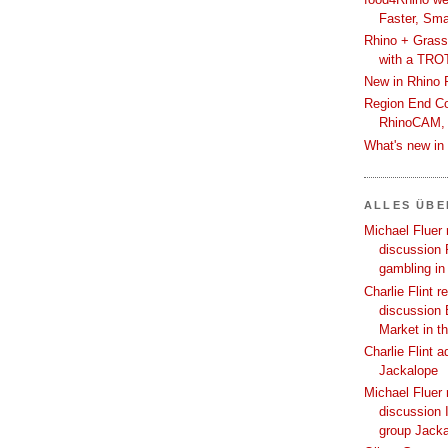
Faster, Sma
Rhino + Grass
with a TRO
New in Rhino 
Region End Con
RhinoCAM,
What's new i
ALLES ÜB
Michael Fluer 
discussion 
gambling in
Charlie Flint r
discussion 
Market in t
Charlie Flint 
Jackalope
Michael Fluer 
discussion I
group Jack