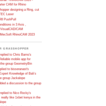
rter CAM for Rhino
hopper designing a Ring, cut
TEC Laser
R8 PushPull
ditions in 3 Axis ,
 VisualCAD/CAM
n MecSoft RhinoCAM 2023
ER GRASSHOPPER
replied to Chris Barns's
Reliable mobile app for
 the group GeometryBin
eplied to bisseranast's
Expert Knowledge of Bali’s
he group Jackalope
added a discussion to the group
replied to Nico Rocky's
 really like 1xbet kenya in the
alope