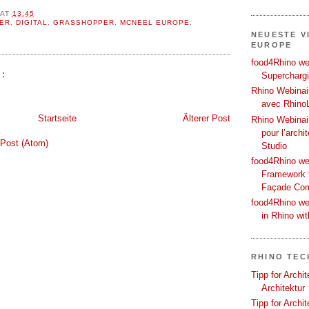
AT
13:45
ER
,
DIGITAL
,
GRASSHOPPER
,
MCNEEL EUROPE
,
NEUESTE V
EUROPE
food4Rhino web
:
Supercharg
Rhino Webinair
avec Rhino
Startseite
Älterer Post
Rhino Webinai
pour l’archi
Post (Atom)
Studio
food4Rhino we
Framework f
Façade Co
food4Rhino we
in Rhino wi
RHINO TEC
Tipp for Archi
Architektur
Tipp for Archi