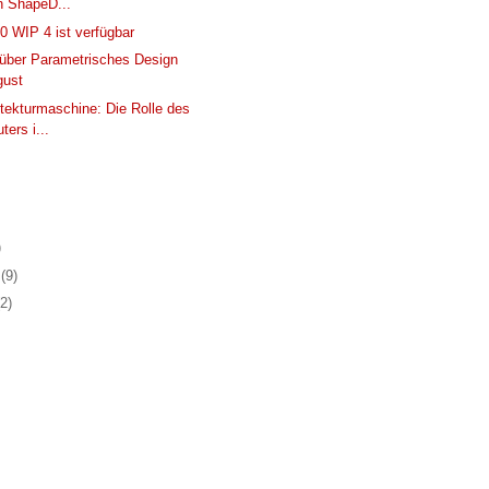
n ShapeD...
0 WIP 4 ist verfügbar
über Parametrisches Design
gust
itekturmaschine: Die Rolle des
ers i...
)
r
(9)
(2)