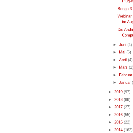
Plug-i
Bongo 3.
Webinar 
im Au
Die Arch
Comput
►
Juni
(4)
►
Mai
(6)
►
April
(4)
►
März
(1
►
Februa
►
Januar
►
2019
(97)
►
2018
(99)
►
2017
(27)
►
2016
(55)
►
2015
(22)
►
2014
(162)