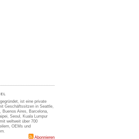
EEL
gegründet, ist eine private
it Geschäftssitzen in Seattle,
, Buenos Aires, Barcelona,
aipei, Seoul, Kuala Lumpur
mit weltweit über 700
teilern, OEMs und
rn.
Abonnieren