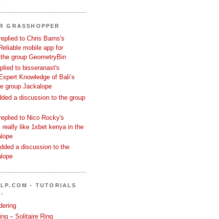
ER GRASSHOPPER
replied to Chris Barns's
Reliable mobile app for
 the group GeometryBin
eplied to bisseranast's
Expert Knowledge of Bali’s
he group Jackalope
added a discussion to the group
replied to Nico Rocky's
 really like 1xbet kenya in the
alope
dded a discussion to the
alope
LP.COM - TUTORIALS
.
dering
ng – Solitaire Ring