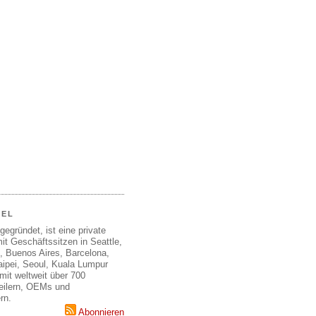
EEL
gegründet, ist eine private
it Geschäftssitzen in Seattle,
, Buenos Aires, Barcelona,
aipei, Seoul, Kuala Lumpur
mit weltweit über 700
teilern, OEMs und
rn.
Abonnieren