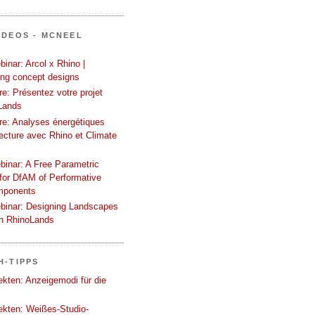
IDEOS - MCNEEL
inar: Arcol x Rhino |
ing concept designs
e: Présentez votre projet
Lands
re: Analyses énergétiques
tecture avec Rhino et Climate
binar: A Free Parametric
or DfAM of Performative
mponents
binar: Designing Landscapes
th RhinoLands
H-TIPPS
tekten: Anzeigemodi für die
tekten: Weißes-Studio-