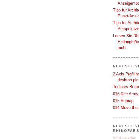
Anzeigemod
Tipp für Archi
Punkt-Ansi
Tipp for Archi
Perspektivi
Lernen Sie Rh
EntlangFlä
mehr
NEUESTE V
2 Axis Profili
desktop pla
Toolbars Butt
016 Rec Array
015 Remap
014 Move then
NEUESTE V
RHINOFAB
Wird geladen..