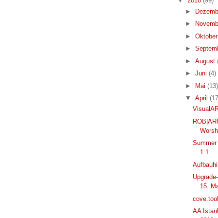
▼
2018
(99)
►
Dezemb
►
Novemb
►
Oktobe
►
Septem
►
August
►
Juni
(4)
►
Mai
(13)
▼
April
(17
VisualARQ
ROB|ARC
Worsh
Summer 
1:1
Aufbauhil
Upgrade-
15. M
cove.too
AA Istanb