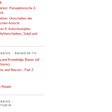
i
tekten: Perspektivische 2-
cht
tekten: Umschalten der
schen Ansicht
ino 8: Aufschrumpfen,
cheVerschieben, Subd und
IDEOS - RHINO3D TV
ng and Knowledge Bases (all
tforms)
ons and Macros - Part 2
 Rotate
IDEOS -
STUDIO
.