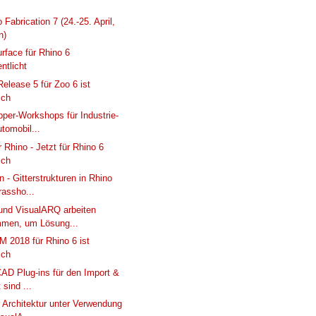
Fabrication 7 (24.-25. April,
n)
face für Rhino 6
entlicht
Release 5 für Zoo 6 ist
ich
per-Workshops für Industrie-
tomobil...
 Rhino - Jetzt für Rhino 6
ich
n - Gitterstrukturen in Rhino
rassho...
und VisualARQ arbeiten
men, um Lösung...
 2018 für Rhino 6 ist
ich
CAD Plug-ins für den Import &
 sind ...
r Architektur unter Verwendung