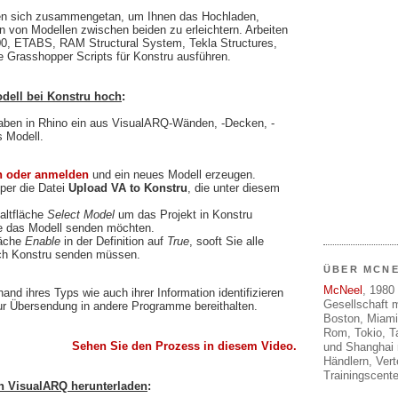
n sich zusammengetan, um Ihnen das Hochladen,
n von Modellen zwischen beiden zu erleichtern. Arbeiten
00, ETABS, RAM Structural System, Tekla Structures,
 Grasshopper Scripts für Konstru ausführen.
dell bei Konstru hoch
:
haben in Rhino ein aus VisualARQ-Wänden, -Decken, -
s Modell.
n oder anmelden
und ein neues Modell erzeugen.
per die Datei
Upload VA to Konstru
, die unter diesem
altfläche
Select Model
um das Projekt in Konstru
e das Modell senden möchten.
läche
Enable
in der Definition auf
True
, sooft Sie alle
ch Konstru senden müssen.
ÜBER MCN
McNeel
, 1980 
and ihres Typs wie auch ihrer Information identifizieren
Gesellschaft m
ur Übersendung in andere Programme bereithalten.
Boston, Miami
Rom, Tokio, T
Sehen Sie den Prozess in diesem Video.
und Shanghai 
Händlern, Ver
Trainingscente
h VisualARQ herunterladen
: