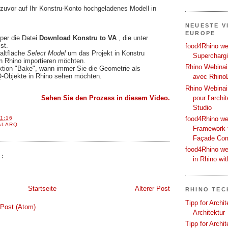
 zuvor auf Ihr Konstru-Konto hochgeladenes Modell in
NEUESTE V
EUROPE
per die Datei
Download Konstru to VA
, die unter
st.
food4Rhino web
altfläche
Select Model
um das Projekt in Konstru
Supercharg
n Rhino importieren möchten.
Rhino Webinair
tion "Bake", wann immer Sie die Geometrie als
Q-Objekte in Rhino sehen möchten.
avec Rhino
Rhino Webinai
pour l’archi
Sehen Sie den Prozess in diesem Video
.
Studio
1:16
food4Rhino we
ALARQ
Framework f
Façade Co
food4Rhino we
:
in Rhino wi
Startseite
Älterer Post
RHINO TEC
Tipp for Archi
Post (Atom)
Architektur
Tipp for Archi