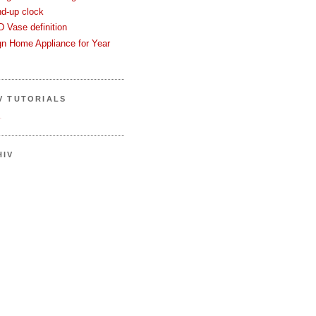
nd-up clock
 Vase definition
gn Home Appliance for Year
V TUTORIALS
.
HIV