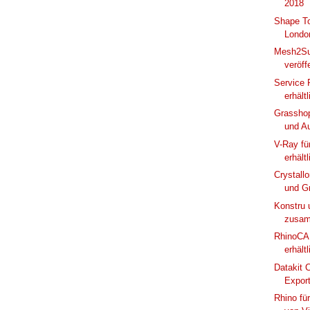
2018
Shape To 
Londo
Mesh2Sur
veröff
Service 
erhältl
Grasshop
und Au
V-Ray für
erhältl
Crystallo
und G
Konstru 
zusam
RhinoCAM
erhältl
Datakit 
Export
Rhino fü