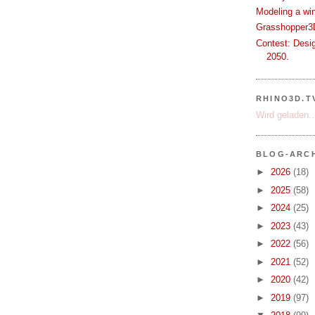
Modeling a wi
Grasshopper3D
Contest: Desi
2050.
RHINO3D.T
Wird geladen..
BLOG-ARC
►
2026
(18)
►
2025
(58)
►
2024
(25)
►
2023
(43)
►
2022
(56)
►
2021
(52)
►
2020
(42)
►
2019
(97)