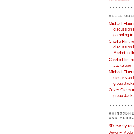
ALLES ÜB
Michael Fluer 
discussion 
gambling in
Charlie Flint r
discussion 
Market in t
Charlie Flint 
Jackalope
Michael Fluer 
discussion I
group Jack
Oliver Green a
group Jack
RHINO3DHE
UND MEHR..
3D jewelry ren
Jewelry Modeli