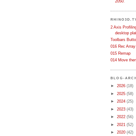
2050.
RHINO3D.T
2 Axis Profili
desktop pla
Toolbars Butt
016 Rec Array
015 Remap
014 Move then
BLOG-ARC
►
2026
(18)
►
2025
(58)
►
2024
(25)
►
2023
(43)
►
2022
(56)
►
2021
(52)
►
2020
(42)