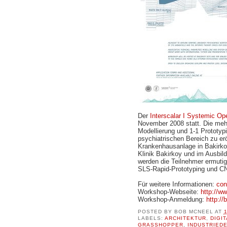
Der
Interscalar I Systemic Op
November 2008 statt. Die meh
Modellierung und 1-1 Prototyp
psychiatrischen Bereich zu er
Krankenhausanlage in Bakirkoy
Klinik Bakirkoy und im Ausbi
werden die Teilnehmer ermutig
SLS-Rapid-Prototyping und CN
Für weitere Informationen:
con
Workshop-Webseite:
http://ww
Workshop-Anmeldung:
http://
POSTED BY
BOB MCNEEL
AT
LABELS:
ARCHITEKTUR
,
DIGI
GRASSHOPPER
,
INDUSTRIED