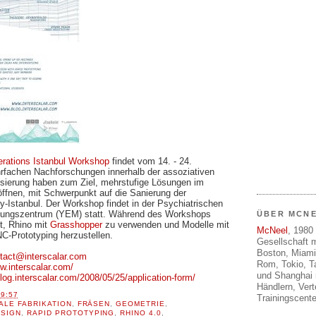
erations Istanbul Workshop
findet vom 14. - 24.
rfachen Nachforschungen innerhalb der assoziativen
isierung haben zum Ziel, mehrstufige Lösungen im
öffnen, mit Schwerpunkt auf die Sanierung der
-Istanbul. Der Workshop findet in der Psychiatrischen
ldungszentrum (YEM) statt. Während des Workshops
ÜBER MCN
t, Rhino mit
Grasshopper
zu verwenden und Modelle mit
McNeel
, 1980 
C-Prototyping herzustellen.
Gesellschaft m
Boston, Miami
tact@interscalar.com
Rom, Tokio, T
w.interscalar.com/
und Shanghai 
blog.interscalar.com/2008/05/25/application-form/
Händlern, Ver
19:57
Trainingscente
TALE FABRIKATION
,
FRÄSEN
,
GEOMETRIE
,
ESIGN
,
RAPID PROTOTYPING
,
RHINO 4.0
,