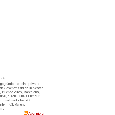
EEL
gegründet, ist eine private
it Geschäftssitzen in Seattle,
, Buenos Aires, Barcelona,
aipei, Seoul, Kuala Lumpur
mit weltweit über 700
teilern, OEMs und
rn.
Abonnieren