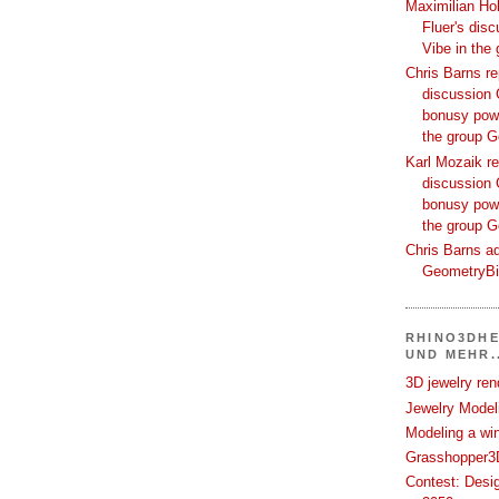
Maximilian Hoh
Fluer's dis
Vibe in the
Chris Barns re
discussion 
bonusy powi
the group 
Karl Mozaik re
discussion 
bonusy powi
the group 
Chris Barns ad
GeometryB
RHINO3DHE
UND MEHR..
3D jewelry ren
Jewelry Modeli
Modeling a wi
Grasshopper3D
Contest: Desi