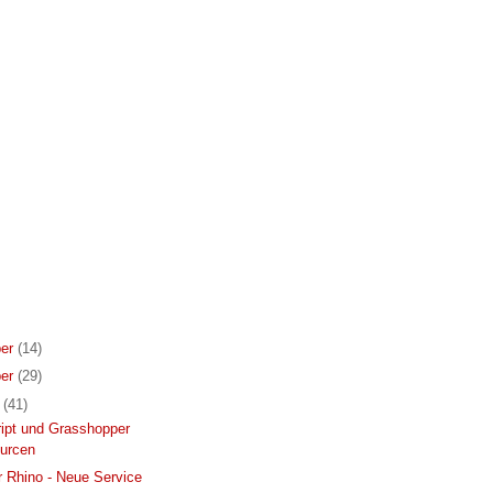
er
(14)
er
(29)
r
(41)
ipt und Grasshopper
urcen
r Rhino - Neue Service