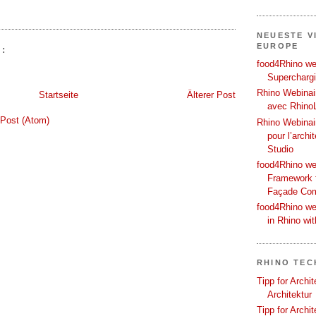
NEUESTE V
EUROPE
:
food4Rhino web
Supercharg
Rhino Webinair
Startseite
Älterer Post
avec Rhino
Post (Atom)
Rhino Webinai
pour l’archi
Studio
food4Rhino we
Framework f
Façade Co
food4Rhino we
in Rhino wi
RHINO TEC
Tipp for Archi
Architektur
Tipp for Archi