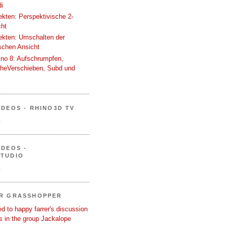
i
tekten: Perspektivische 2-
cht
tekten: Umschalten der
schen Ansicht
ino 8: Aufschrumpfen,
cheVerschieben, Subd und
IDEOS - RHINO3D TV
.
IDEOS -
STUDIO
.
ER GRASSHOPPER
d to happy farrer's discussion
 in the group Jackalope