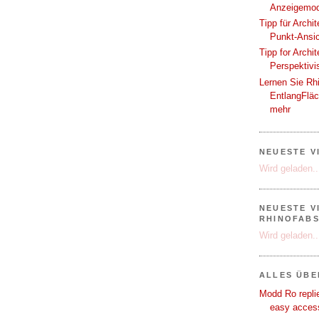
Anzeigemod
Tipp für Archi
Punkt-Ansi
Tipp for Archi
Perspektivi
Lernen Sie Rh
EntlangFlä
mehr
NEUESTE V
Wird geladen..
NEUESTE V
RHINOFAB
Wird geladen..
ALLES ÜB
Modd Ro replie
easy access