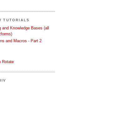
V TUTORIALS
ng and Knowledge Bases (all
tforms)
ons and Macros - Part 2
 Rotate
HIV