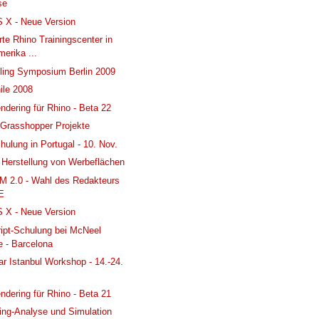
se
 X - Neue Version
rte Rhino Trainingscenter in
erika ...
ling Symposium Berlin 2009
ile 2008
endering für Rhino - Beta 22
Grasshopper Projekte
hulung in Portugal - 10. Nov.
 Herstellung von Werbeflächen
M 2.0 - Wahl des Redakteurs
E
 X - Neue Version
ipt-Schulung bei McNeel
e - Barcelona
lar Istanbul Workshop - 14.-24.
endering für Rhino - Beta 21
ing-Analyse und Simulation