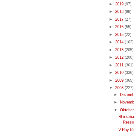
►
2019
(97)
►
2018
(99)
►
2017
(27)
►
2016
(55)
►
2015
(22)
►
2014
(162)
►
2013
(205)
►
2012
(200)
►
2011
(361)
►
2010
(336)
►
2009
(365)
▼
2008
(227)
►
Dezemb
►
Novemb
▼
Oktobe
RhinoScr
Resso
V-Ray fü