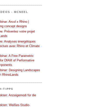
IDEOS - MCNEEL
inar: Arcol x Rhino |
ing concept designs
e: Présentez votre projet
Lands
re: Analyses énergétiques
tecture avec Rhino et Climate
binar: A Free Parametric
or DfAM of Performative
mponents
binar: Designing Landscapes
th RhinoLands
H-TIPPS
tekten: Anzeigemodi für die
tekten: Weißes-Studio-