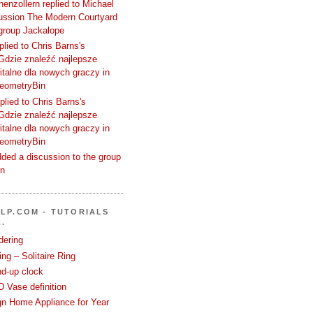
enzollern replied to Michael
cussion The Modern Courtyard
 group Jackalope
plied to Chris Barns's
Gdzie znaleźć najlepsze
talne dla nowych graczy in
GeometryBin
plied to Chris Barns's
Gdzie znaleźć najlepsze
talne dla nowych graczy in
GeometryBin
ded a discussion to the group
in
LP.COM - TUTORIALS
.
dering
ng – Solitaire Ring
nd-up clock
 Vase definition
gn Home Appliance for Year