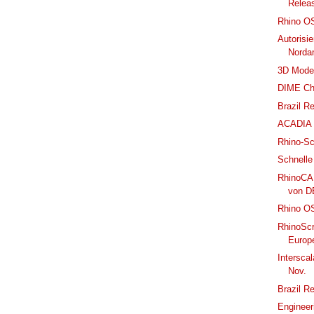
Relea
Rhino OS
Autorisie
Nordam
3D Mode
DIME Ch
Brazil R
ACADIA 
Rhino-Sc
Schnelle
RhinoCA
von D
Rhino OS
RhinoScr
Europ
Intersca
Nov.
Brazil R
Engineer