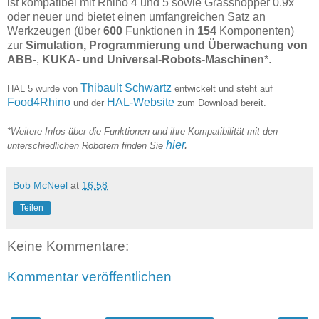
ist kompatibel mit Rhino 4 und 5 sowie Grasshopper 0.9x
oder neuer und bietet einen umfangreichen Satz an
Werkzeugen (über
600
Funktionen in
154
Komponenten)
zur
Simulation, Programmierung und Überwachung von
A
BB
-,
KUKA
-
und Universal-Robots-Maschinen
*.
Thibault Schwartz
HAL 5 wurde von
entwickelt und steht auf
Food4Rhino
HAL-Website
und der
zum Download bereit.
*Weitere Infos über die Funktionen und ihre Kompatibilität mit den
hier
.
unterschiedlichen Robotern finden Sie
Bob McNeel
at
16:58
Teilen
Keine Kommentare:
Kommentar veröffentlichen