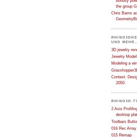
bonusy powi
the group 
Chris Barns ad
GeometryB
RHINO3DHE
UND MEHR..
3D jewelry ren
Jewelry Modeli
Modeling a wi
Grasshopper3D
Contest: Desi
2050.
RHINO3D.T
2 Axis Profili
desktop pla
Toolbars Butt
016 Rec Array
015 Remap