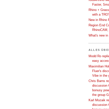
Faster, Sma
Rhino + Grass
with a TRO
New in Rhino 
Region End Con
RhinoCAM,
What's new i
ALLES ÜB
Modd Ro replie
easy access
Maximilian Hoh
Fluer's dis
Vibe in the
Chris Barns re
discussion 
bonusy powi
the group 
Karl Mozaik re
discussion 