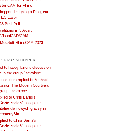
rter CAM for Rhino
hopper designing a Ring, cut
TEC Laser
R8 PushPull
ditions in 3 Axis ,
 VisualCAD/CAM
n MecSoft RhinoCAM 2023
ER GRASSHOPPER
d to happy farrer's discussion
 in the group Jackalope
enzollern replied to Michael
cussion The Modern Courtyard
 group Jackalope
plied to Chris Barns's
Gdzie znaleźć najlepsze
talne dla nowych graczy in
GeometryBin
plied to Chris Barns's
Gdzie znaleźć najlepsze