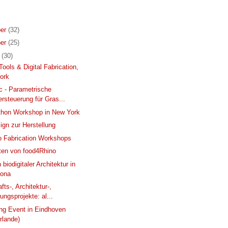
er
(32)
er
(25)
r
(30)
ools & Digital Fabrication,
ork
 - Parametrische
rsteuerung für Gras...
thon Workshop in New York
gn zur Herstellung
 Fabrication Workshops
ten von food4Rhino
 biodigitaler Architektur in
lona
ts-, Architektur-,
ungsprojekte: al...
ing Event in Eindhoven
rlande)