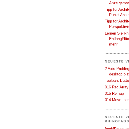
Anzeigemod
Tipp für Archi
Punkt-Ansi
Tipp for Archi
Perspektivi
Lernen Sie Rh
EntlangFlä
mehr
NEUESTE V
2 Axis Profili
desktop pla
Toolbars Butt
016 Rec Array
015 Remap
014 Move then
NEUESTE V
RHINOFAB
food4Rhino we