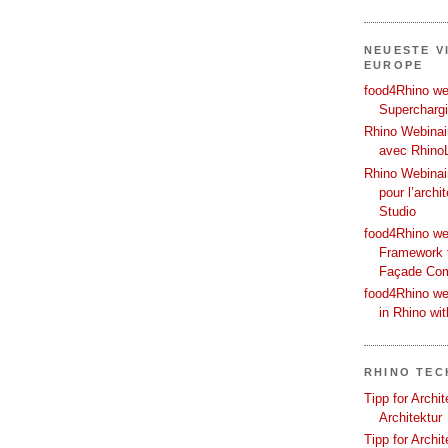
NEUESTE V
EUROPE
food4Rhino web
Supercharg
Rhino Webinair
avec Rhino
Rhino Webinai
pour l’archi
Studio
food4Rhino we
Framework f
Façade Co
food4Rhino we
in Rhino wi
RHINO TEC
Tipp for Archi
Architektur
Tipp for Archi