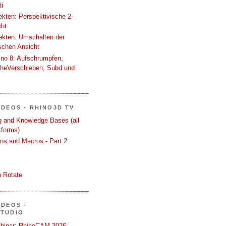
i
tekten: Perspektivische 2-
cht
tekten: Umschalten der
schen Ansicht
ino 8: Aufschrumpfen,
cheVerschieben, Subd und
IDEOS - RHINO3D TV
ng and Knowledge Bases (all
tforms)
ons and Macros - Part 2
 Rotate
IDEOS -
STUDIO
binar: RhinoCAM 2026 -