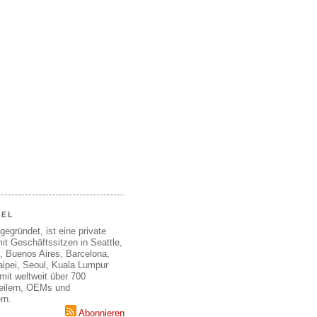
EEL
gegründet, ist eine private
it Geschäftssitzen in Seattle,
, Buenos Aires, Barcelona,
aipei, Seoul, Kuala Lumpur
mit weltweit über 700
teilern, OEMs und
rn.
Abonnieren