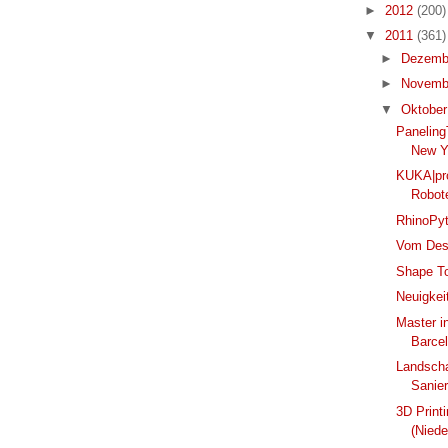
►
2012
(200)
▼
2011
(361)
►
Dezemb
►
Novemb
▼
Oktobe
PanelingT
New Y
KUKA|prc
Robote
RhinoPy
Vom Desi
Shape To
Neuigkei
Master in
Barce
Landschaf
Sanier
3D Print
(Niede