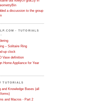
talne dla nowych graczy in
GeometryBin
ded a discussion to the group
in
LP.COM - TUTORIALS
.
dering
ng – Solitaire Ring
nd-up clock
 Vase definition
gn Home Appliance for Year
V TUTORIALS
ng and Knowledge Bases (all
tforms)
ons and Macros - Part 2