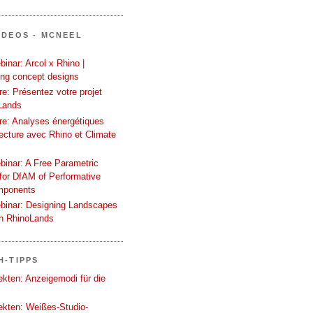
IDEOS - MCNEEL
inar: Arcol x Rhino |
ing concept designs
e: Présentez votre projet
Lands
re: Analyses énergétiques
tecture avec Rhino et Climate
binar: A Free Parametric
or DfAM of Performative
mponents
binar: Designing Landscapes
th RhinoLands
H-TIPPS
tekten: Anzeigemodi für die
tekten: Weißes-Studio-