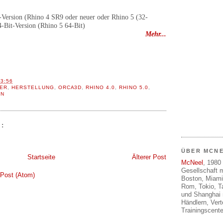
-Version (Rhino 4 SR9 oder neuer oder Rhino 5 (32-
4-Bit-Version (Rhino 5 64-Bit)
Mehr...
13:56
ER
,
HERSTELLUNG
,
ORCA3D
,
RHINO 4.0
,
RHINO 5.0
,
GN
:
ÜBER MCN
Startseite
Älterer Post
McNeel
, 1980 
Gesellschaft m
Post (Atom)
Boston, Miami
Rom, Tokio, T
und Shanghai 
Händlern, Ver
Trainingscente