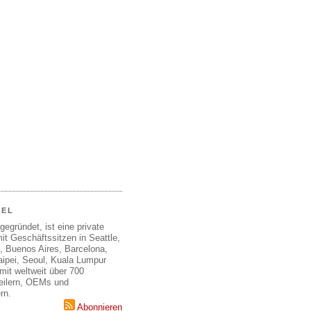
EEL
gegründet, ist eine private
it Geschäftssitzen in Seattle,
, Buenos Aires, Barcelona,
aipei, Seoul, Kuala Lumpur
mit weltweit über 700
teilern, OEMs und
rn.
Abonnieren