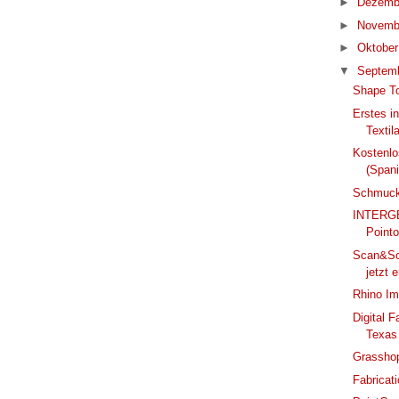
►
Dezemb
►
Novemb
►
Oktobe
▼
Septem
Shape To
Erstes i
Textil
Kostenlo
(Span
Schmuck
INTERGE
Pointo
Scan&So
jetzt e
Rhino Imp
Digital 
Texas
Grasshop
Fabricat