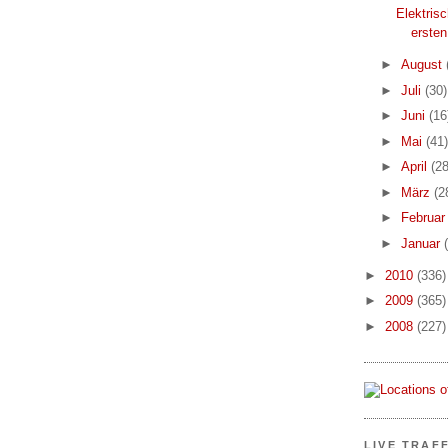
Elektris
ersten
►
August
►
Juli
(30)
►
Juni
(16
►
Mai
(41)
►
April
(28
►
März
(2
►
Februa
►
Januar
►
2010
(336)
►
2009
(365)
►
2008
(227)
LIVE TRAF