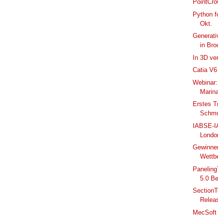
PointCr
Python f
Okt.
Generati
in Bro
In 3D ver
Catia V
Webinar:
Marina
Erstes T
Schmu
IABSE-I
Londo
Gewinner
Wettb
Paneling
5.0 B
SectionT
Relea
MecSoft 