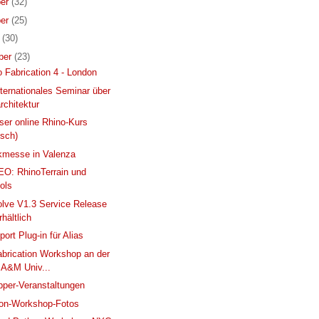
er
(32)
er
(25)
r
(30)
ber
(23)
 Fabrication 4 - London
nternationales Seminar über
architektur
ser online Rhino-Kurs
isch)
messe in Valenza
O: RhinoTerrain und
ols
lve V1.3 Service Release
rhältlich
ort Plug-in für Alias
Fabrication Workshop an der
 A&M Univ...
per-Veranstaltungen
ion-Workshop-Fotos