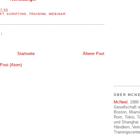
17:55
PT
,
SCRIPTING
,
TRAINING
,
WEBINAR
:
Startseite
Älterer Post
Post (Atom)
ÜBER MCN
McNeel
, 1980 
Gesellschaft m
Boston, Miami
Rom, Tokio, T
und Shanghai 
Händlern, Ver
Trainingscente