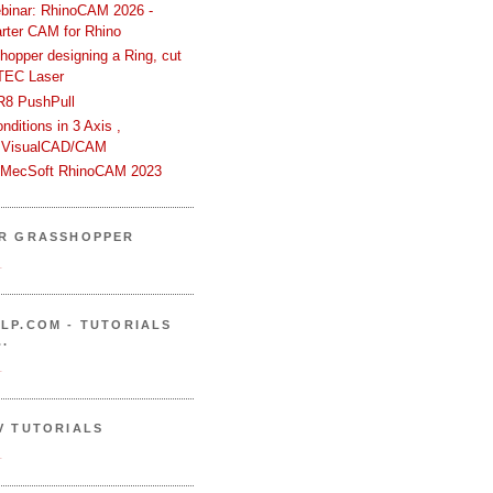
binar: RhinoCAM 2026 -
rter CAM for Rhino
hopper designing a Ring, cut
TEC Laser
R8 PushPull
ditions in 3 Axis ,
 VisualCAD/CAM
n MecSoft RhinoCAM 2023
ER GRASSHOPPER
.
LP.COM - TUTORIALS
.
.
V TUTORIALS
.