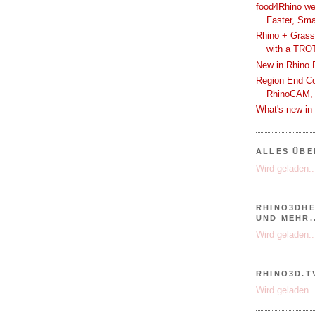
food4Rhino we
Faster, Sma
Rhino + Grass
with a TRO
New in Rhino 
Region End Con
RhinoCAM,
What's new i
ALLES ÜB
Wird geladen..
RHINO3DHE
UND MEHR..
Wird geladen..
RHINO3D.T
Wird geladen..