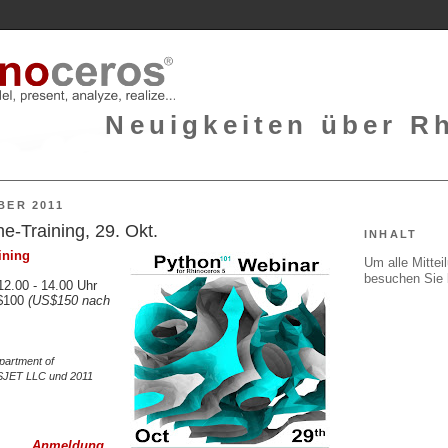
Neuigkeiten über Rh
BER 2011
e-Training, 29. Okt.
INHALT
ining
Um alle Mitte
besuchen Sie 
2.00 - 14.00 Uhr
$100
(US$150 nach
partment of
 SJET LLC und 2011
Anmeldung...