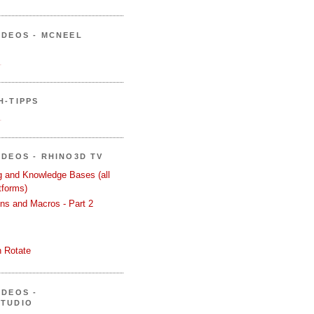
IDEOS - MCNEEL
.
H-TIPPS
.
IDEOS - RHINO3D TV
ng and Knowledge Bases (all
tforms)
ons and Macros - Part 2
 Rotate
IDEOS -
STUDIO