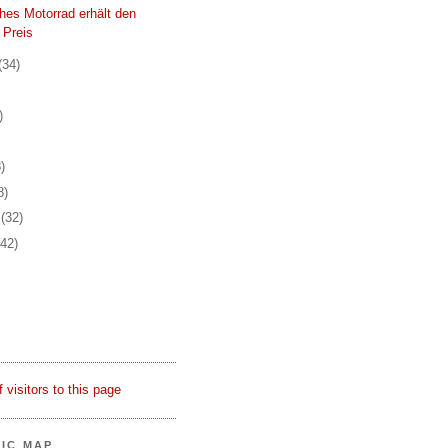
ches Motorrad erhält den
 Preis
(34)
)
)
8)
r
(32)
(42)
FIC MAP