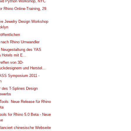
owd Python Workshop, NYC
or Rhino Online-Training, 29.
ve Jewelry Design Workshop
oklyn
öffentlichen
6 nach Rhino Umwandler
 Neugestaltung des YAS
 Hotels mit E...
reffen von 3D-
ckdesignern und Herstel...
ASS Symposium 2011 -
n
 des T-Splines Design
ewerbs
Tools: Neue Release für Rhino
eta
ools for Rhino 5.0 Beta - Neue
se
lanciert chinesische Webseite