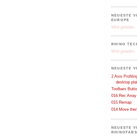
NEUESTE V
EUROPE
Wird geladen..
RHINO TEC
Wird geladen..
NEUESTE V
2 Axis Profili
desktop pla
Toolbars Butt
016 Rec Array
015 Remap
014 Move then
NEUESTE V
RHINOFAB