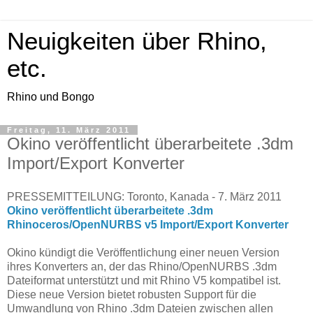
Neuigkeiten über Rhino,
etc.
Rhino und Bongo
Freitag, 11. März 2011
Okino veröffentlicht überarbeitete .3dm
Import/Export Konverter
PRESSEMITTEILUNG: Toronto, Kanada - 7. März 2011
Okino
veröffentlicht überarbeitete .3
dm
Rhinoceros/O
penNURBS
v5 Import/Export Konverter
Okino
kündigt die Veröffentlichung einer neuen Version
ihres Konverters an, der das Rhino/
OpenNURBS
.3
dm
Dateiformat unterstützt und mit Rhino V5 kompatibel ist.
Diese neue Version bietet robusten Support für die
Umwandlung von Rhino .3
dm
Dateien zwischen allen