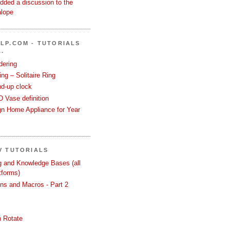
dded a discussion to the
alope
LP.COM - TUTORIALS
.
dering
ng – Solitaire Ring
nd-up clock
 Vase definition
gn Home Appliance for Year
V TUTORIALS
ng and Knowledge Bases (all
tforms)
ons and Macros - Part 2
 Rotate