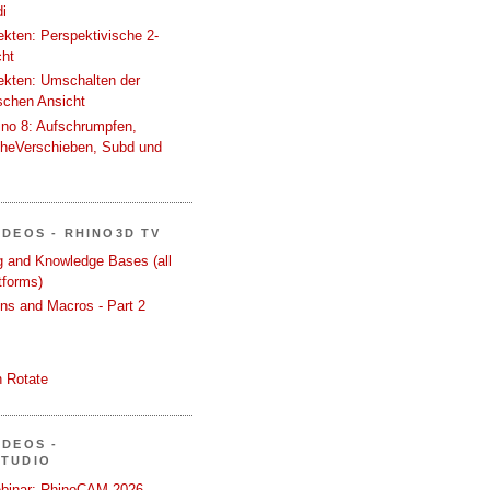
i
tekten: Perspektivische 2-
cht
tekten: Umschalten der
schen Ansicht
ino 8: Aufschrumpfen,
cheVerschieben, Subd und
IDEOS - RHINO3D TV
ng and Knowledge Bases (all
tforms)
ons and Macros - Part 2
 Rotate
IDEOS -
STUDIO
binar: RhinoCAM 2026 -