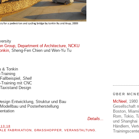
ersity
n Group, Department of Architecture, NCKU
onkin
, Sheng-Fen Chien und Wen-Yu Tu
u & Tonkin
-Training
Fallbeispiel,
Shell
o-Training mit CNC
 Taxistand Design
ÜBER MCN
McNeel
, 1980 
Design Entwicklung, Struktur und Bau
Gesellschaft m
 Modellbau und Posterherstellung
entation
Boston, Miami
Rom, Tokio, T
Details...
und Shanghai 
Händlern, Ver
T
13:18
TALE FABRIKATION
,
GRASSHOPPER
,
VERANSTALTUNG
,
Trainingscente