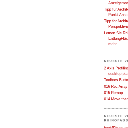
Anzeigemod
Tipp für Archi
Punkt-Ansi
Tipp for Archi
Perspektivi
Lernen Sie Rh
EntlangFlä
mehr
NEUESTE V
2 Axis Profili
desktop pla
Toolbars Butt
016 Rec Array
015 Remap
014 Move then
NEUESTE V
RHINOFAB
food4Rhino we