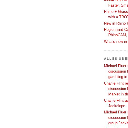
Faster, Sma
Rhino + Grass
with a TRO
New in Rhino 
Region End Con
RhinoCAM,
What's new i
ALLES ÜB
Michael Fluer 
discussion 
gambling in
Charlie Flint r
discussion 
Market in t
Charlie Flint 
Jackalope
Michael Fluer 
discussion I
group Jack