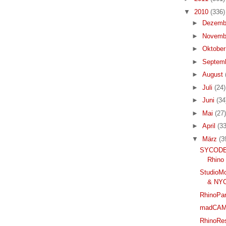
▼
2010
(336)
►
Dezemb
►
Novemb
►
Oktobe
►
Septem
►
August
►
Juli
(24)
►
Juni
(34
►
Mai
(27)
►
April
(33
▼
März
(3
SYCODE v
Rhino
StudioMo
& NY
RhinoPar
madCAM 
RhinoRes