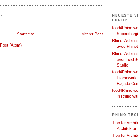
:
NEUESTE V
EUROPE
food4Rhino web
Supercharg
Startseite
Älterer Post
Rhino Webinair
Post (Atom)
avec Rhino
Rhino Webinai
pour l’archi
Studio
food4Rhino we
Framework f
Façade Co
food4Rhino we
in Rhino wi
RHINO TEC
Tipp for Archi
Architektur
Tipp for Archi