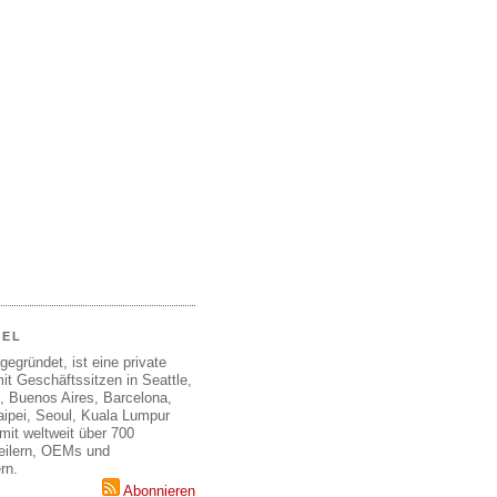
EEL
gegründet, ist eine private
it Geschäftssitzen in Seattle,
, Buenos Aires, Barcelona,
aipei, Seoul, Kuala Lumpur
mit weltweit über 700
teilern, OEMs und
rn.
Abonnieren