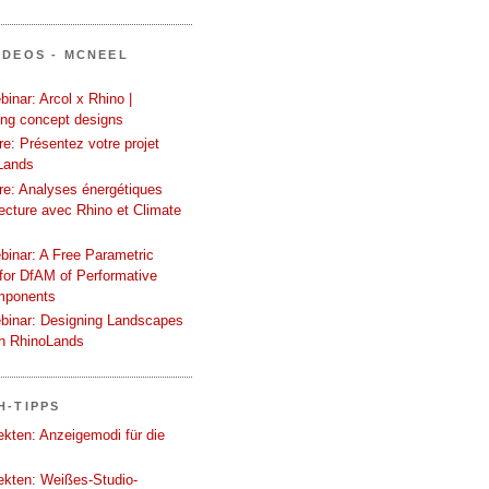
IDEOS - MCNEEL
inar: Arcol x Rhino |
ing concept designs
e: Présentez votre projet
Lands
re: Analyses énergétiques
tecture avec Rhino et Climate
binar: A Free Parametric
or DfAM of Performative
mponents
binar: Designing Landscapes
th RhinoLands
H-TIPPS
tekten: Anzeigemodi für die
tekten: Weißes-Studio-