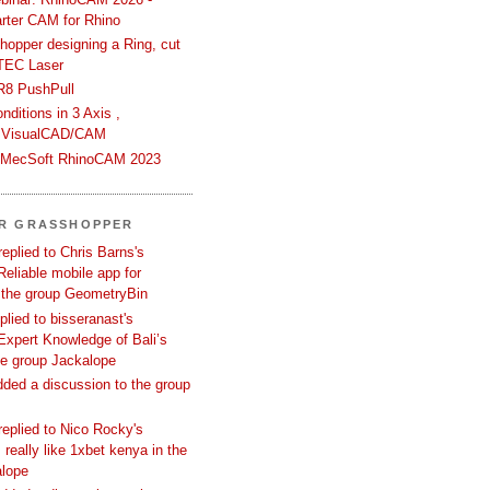
rter CAM for Rhino
hopper designing a Ring, cut
TEC Laser
R8 PushPull
ditions in 3 Axis ,
 VisualCAD/CAM
n MecSoft RhinoCAM 2023
ER GRASSHOPPER
replied to Chris Barns's
Reliable mobile app for
 the group GeometryBin
eplied to bisseranast's
Expert Knowledge of Bali’s
he group Jackalope
added a discussion to the group
replied to Nico Rocky's
 really like 1xbet kenya in the
alope