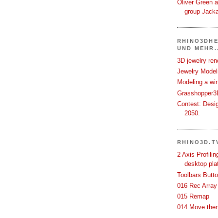
Oliver Green a
group Jack
RHINO3DHE
UND MEHR..
3D jewelry ren
Jewelry Modeli
Modeling a wi
Grasshopper3D
Contest: Desi
2050.
RHINO3D.T
2 Axis Profili
desktop pla
Toolbars Butt
016 Rec Array
015 Remap
014 Move then