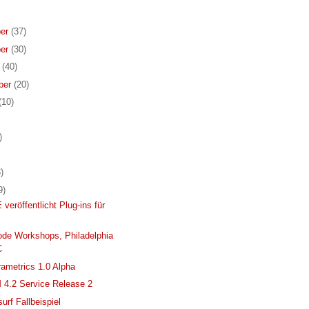
er
(37)
er
(30)
r
(40)
ber
(20)
(10)
)
)
9)
eröffentlicht Plug-ins für
de Workshops, Philadelphia
C
ametrics 1.0 Alpha
4.2 Service Release 2
urf Fallbeispiel