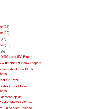
er
(23)
er
(29)
r
(47)
ber
(13)
(25)
RQ RC1 und IFC-Export
 X unterstützt Snow Leopard
te des LaN OnSite BCN2
hops
ial für Brazil
s des Crisis Modes
hops
dentenprojekt:
+observatoire scienti...
M 2.0 Service Release