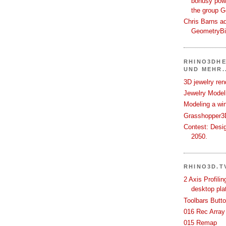
bonusy powi
the group 
Chris Barns ad
GeometryB
RHINO3DHE
UND MEHR..
3D jewelry ren
Jewelry Modeli
Modeling a wi
Grasshopper3D
Contest: Desi
2050.
RHINO3D.T
2 Axis Profili
desktop pla
Toolbars Butt
016 Rec Array
015 Remap