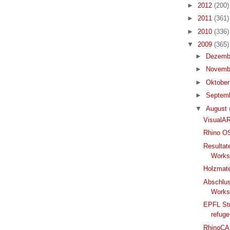
►
2012
(200)
►
2011
(361)
►
2010
(336)
▼
2009
(365)
►
Dezemb
►
Novemb
►
Oktobe
►
Septem
▼
August
VisualA
Rhino OS
Resulta
Works
Holzmater
Abschlus
Works
EPFL Stu
refuge
RhinoCA