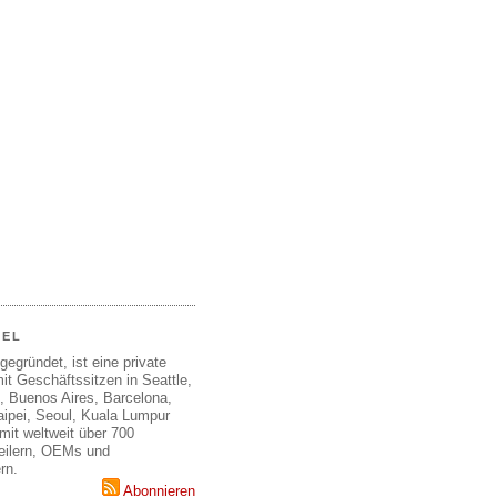
EEL
gegründet, ist eine private
it Geschäftssitzen in Seattle,
, Buenos Aires, Barcelona,
aipei, Seoul, Kuala Lumpur
mit weltweit über 700
teilern, OEMs und
rn.
Abonnieren