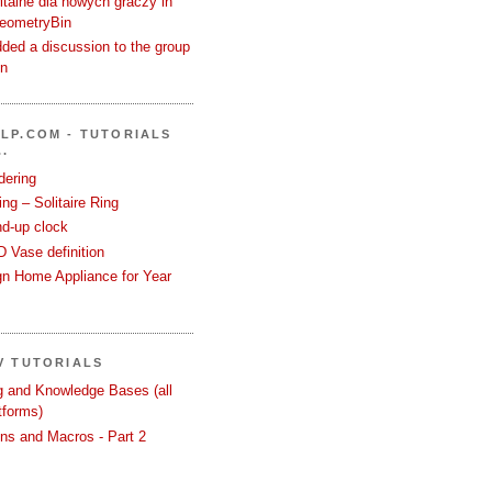
talne dla nowych graczy in
GeometryBin
ded a discussion to the group
in
LP.COM - TUTORIALS
.
dering
ng – Solitaire Ring
nd-up clock
 Vase definition
gn Home Appliance for Year
V TUTORIALS
ng and Knowledge Bases (all
tforms)
ons and Macros - Part 2