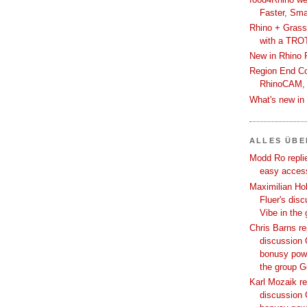
Faster, Sma
Rhino + Grass
with a TRO
New in Rhino 
Region End Con
RhinoCAM,
What's new i
ALLES ÜB
Modd Ro replie
easy access
Maximilian Hoh
Fluer's dis
Vibe in the
Chris Barns re
discussion 
bonusy powi
the group 
Karl Mozaik re
discussion 