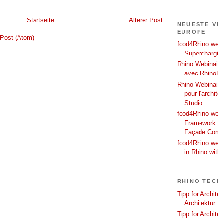
Startseite
Älterer Post
NEUESTE V
EUROPE
Post (Atom)
food4Rhino web
Supercharg
Rhino Webinair
avec Rhino
Rhino Webinai
pour l’archi
Studio
food4Rhino we
Framework f
Façade Co
food4Rhino we
in Rhino wi
RHINO TEC
Tipp for Archi
Architektur
Tipp for Archi