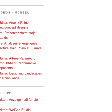
IDEOS - MCNEEL
inar: Arcol x Rhino |
ing concept designs
e: Présentez votre projet
Lands
re: Analyses énergétiques
tecture avec Rhino et Climate
binar: A Free Parametric
or DfAM of Performative
mponents
binar: Designing Landscapes
th RhinoLands
H-TIPPS
tekten: Anzeigemodi für die
tekten: Weißes-Studio-