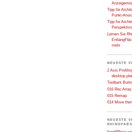
Anzeigemod
Tipp für Archi
Punkt-Ansi
Tipp for Archi
Perspektivi
Lernen Sie Rh
EntlangFlä
mehr
NEUESTE V
2 Axis Profili
desktop pla
Toolbars Butt
016 Rec Array
015 Remap
014 Move then
NEUESTE V
RHINOFAB
food4Rhino we