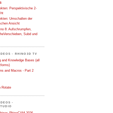
i
tekten: Perspektivische 2-
cht
tekten: Umschalten der
schen Ansicht
ino 8: Aufschrumpfen,
cheVerschieben, Subd und
IDEOS - RHINO3D TV
ng and Knowledge Bases (all
tforms)
ons and Macros - Part 2
 Rotate
IDEOS -
STUDIO
binar: RhinoCAM 2026 -