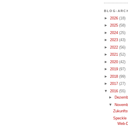
BLOG-ARC
►
2026
(18)
►
2025
(58)
►
2024
(25)
►
2023
(43)
►
2022
(56)
►
2021
(52)
►
2020
(42)
►
2019
(97)
►
2018
(99)
►
2017
(27)
▼
2016
(55)
►
Dezemb
▼
Novemb
Zukunft
Speckle 
Web-D