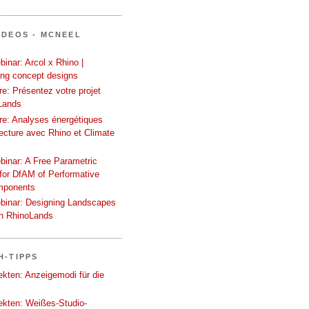
IDEOS - MCNEEL
inar: Arcol x Rhino |
ing concept designs
e: Présentez votre projet
Lands
re: Analyses énergétiques
tecture avec Rhino et Climate
binar: A Free Parametric
or DfAM of Performative
mponents
binar: Designing Landscapes
th RhinoLands
H-TIPPS
tekten: Anzeigemodi für die
tekten: Weißes-Studio-