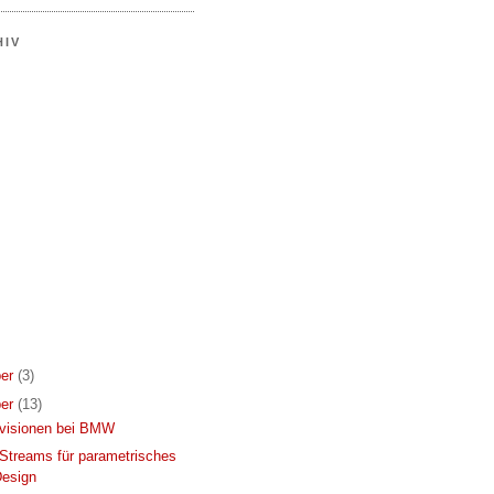
HIV
er
(3)
er
(13)
svisionen bei BMW
Streams für parametrisches
esign