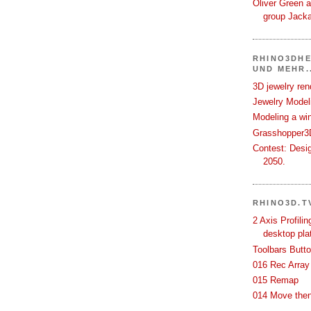
Oliver Green a
group Jack
RHINO3DHE
UND MEHR..
3D jewelry ren
Jewelry Modeli
Modeling a wi
Grasshopper3D
Contest: Desi
2050.
RHINO3D.T
2 Axis Profili
desktop pla
Toolbars Butt
016 Rec Array
015 Remap
014 Move then