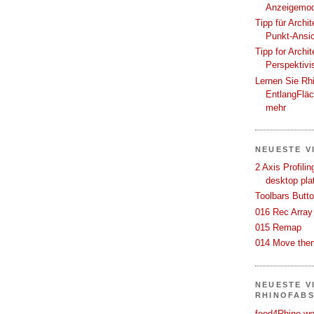
Anzeigemod
Tipp für Archi
Punkt-Ansi
Tipp for Archi
Perspektivi
Lernen Sie Rh
EntlangFlä
mehr
NEUESTE V
2 Axis Profili
desktop pla
Toolbars Butt
016 Rec Array
015 Remap
014 Move then
NEUESTE V
RHINOFAB
food4Rhino we