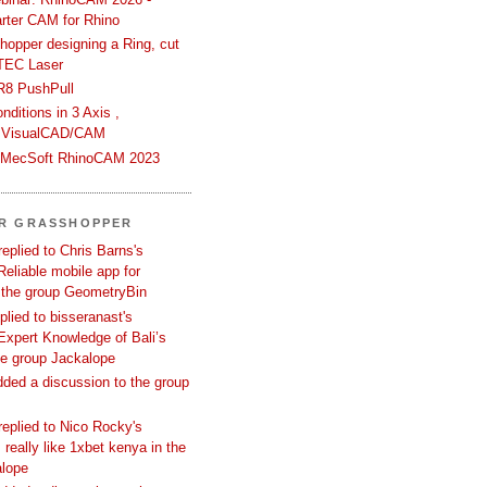
rter CAM for Rhino
hopper designing a Ring, cut
TEC Laser
R8 PushPull
ditions in 3 Axis ,
 VisualCAD/CAM
n MecSoft RhinoCAM 2023
ER GRASSHOPPER
replied to Chris Barns's
Reliable mobile app for
 the group GeometryBin
eplied to bisseranast's
Expert Knowledge of Bali’s
he group Jackalope
added a discussion to the group
replied to Nico Rocky's
 really like 1xbet kenya in the
alope