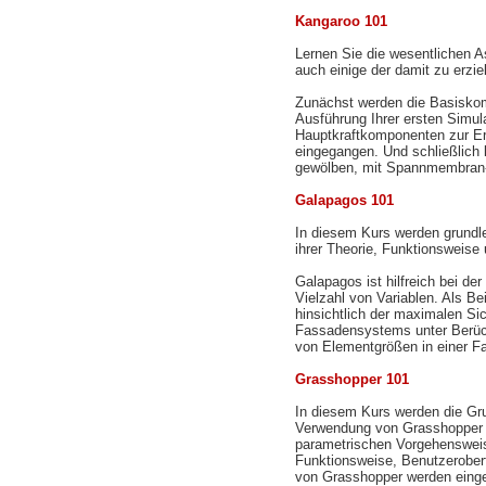
Kangaroo 101
Lernen Sie die wesentlichen 
auch einige der damit zu erzi
Zunächst werden die Basiskom
Ausführung Ihrer ersten Simula
Hauptkraftkomponenten zur Erh
eingegangen. Und schließlich 
gewölben, mit Spannmembran-S
Galapagos 101
In diesem Kurs werden grundle
ihrer Theorie, Funktionsweise
Galapagos ist hilfreich bei d
Vielzahl von Variablen. Als B
hinsichtlich der maximalen Si
Fassadensystems unter Berück
von Elementgrößen in einer F
Grasshopper 101
In diesem Kurs werden die Gr
Verwendung von Grasshopper v
parametrischen Vorgehensweis
Funktionsweise, Benutzeroberf
von Grasshopper werden einge