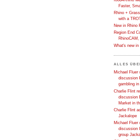
Faster, Sma
Rhino + Grass
with a TRO
New in Rhino 
Region End Con
RhinoCAM,
What's new i
ALLES ÜB
Michael Fluer 
discussion 
gambling in
Charlie Flint r
discussion 
Market in t
Charlie Flint 
Jackalope
Michael Fluer 
discussion I
group Jack