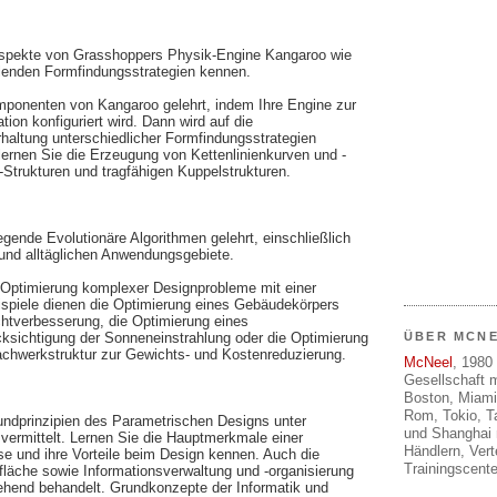
Aspekte von Grasshoppers Physik-Engine Kangaroo wie
elenden Formfindungsstrategien kennen.
ponenten von Kangaroo gelehrt, indem Ihre Engine zur
tion konfiguriert wird. Dann wird auf die
altung unterschiedlicher Formfindungsstrategien
lernen Sie die Erzeugung von Kettenlinienkurven und -
trukturen und tragfähigen Kuppelstrukturen.
gende Evolutionäre Algorithmen gelehrt, einschließlich
 und alltäglichen Anwendungsgebiete.
er Optimierung komplexer Designprobleme mit einer
eispiele dienen die Optimierung eines Gebäudekörpers
chtverbesserung, die Optimierung eines
ÜBER MCN
sichtigung der Sonneneinstrahlung oder die Optimierung
achwerkstruktur zur Gewichts- und Kostenreduzierung.
McNeel
, 1980 
Gesellschaft m
Boston, Miami
Rom, Tokio, T
undprinzipien des Parametrischen Designs unter
und Shanghai 
ermittelt. Lernen Sie die Hauptmerkmale einer
Händlern, Ver
e und ihre Vorteile beim Design kennen. Auch die
Trainingscente
läche sowie Informationsverwaltung und -organisierung
hend behandelt. Grundkonzepte der Informatik und