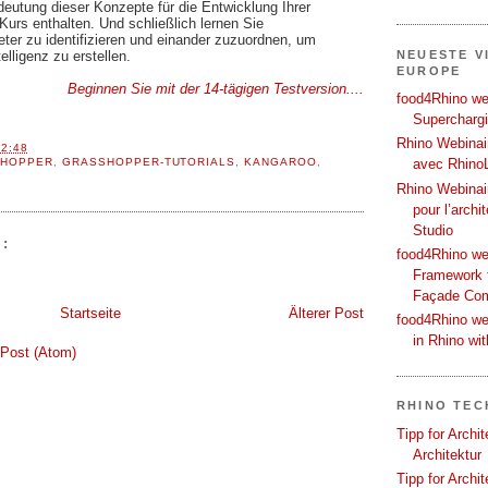
utung dieser Konzepte für die Entwicklung Ihrer
Kurs enthalten. Und schließlich lernen Sie
ter zu identifizieren und einander zuzuordnen, um
elligenz zu erstellen.
NEUESTE V
EUROPE
Beginnen Sie mit der 14-tägigen Testversion....
food4Rhino web
Supercharg
Rhino Webinair
12:48
HOPPER
,
GRASSHOPPER-TUTORIALS
,
KANGAROO
,
avec Rhino
Rhino Webinai
pour l’archi
Studio
:
food4Rhino we
Framework f
Façade Co
Startseite
Älterer Post
food4Rhino we
in Rhino wi
Post (Atom)
RHINO TEC
Tipp for Archi
Architektur
Tipp for Archi