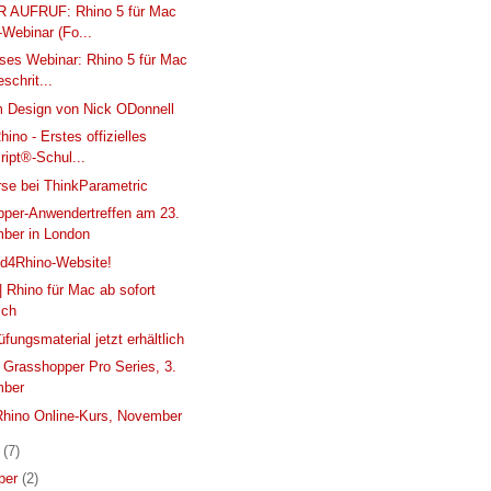
 AUFRUF: Rhino 5 für Mac
-Webinar (Fo...
ses Webinar: Rhino 5 für Mac
eschrit...
m Design von Nick ODonnell
ino - Erstes offizielles
ipt®-Schul...
se bei ThinkParametric
per-Anwendertreffen am 23.
ber in London
d4Rhino-Website!
| Rhino für Mac ab sofort
ich
fungsmaterial jetzt erhältlich
 Grasshopper Pro Series, 3.
mber
Rhino Online-Kurs, November
r
(7)
ber
(2)