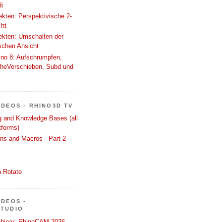
i
tekten: Perspektivische 2-
cht
tekten: Umschalten der
schen Ansicht
ino 8: Aufschrumpfen,
cheVerschieben, Subd und
IDEOS - RHINO3D TV
ng and Knowledge Bases (all
tforms)
ons and Macros - Part 2
 Rotate
IDEOS -
STUDIO
binar: RhinoCAM 2026 -