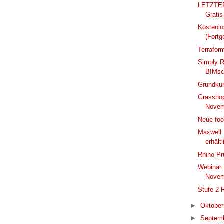
LETZTER
Gratis
Kostenlo
(Fortg
Terrafor
Simply Rh
BIMscr
Grundkur
Grasshop
Novem
Neue foo
Maxwell 
erhältl
Rhino-Prü
Webinar:
Nove
Stufe 2 
►
Oktobe
►
Septem