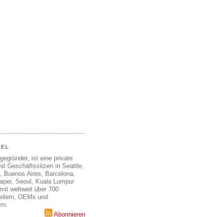
EEL
gegründet, ist eine private
it Geschäftssitzen in Seattle,
, Buenos Aires, Barcelona,
aipei, Seoul, Kuala Lumpur
mit weltweit über 700
teilern, OEMs und
rn.
Abonnieren