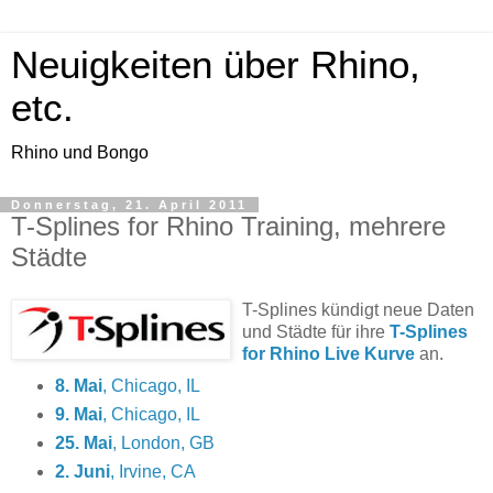
Neuigkeiten über Rhino,
etc.
Rhino und Bongo
Donnerstag, 21. April 2011
T-Splines for Rhino Training, mehrere
Städte
T-Splines kündigt neue Daten
und Städte für ihre
T-Splines
for Rhino Live Kurve
an.
8. Mai
, Chicago, IL
9. Mai
, Chicago, IL
25. Mai
, London, GB
2. Juni
, Irvine, CA