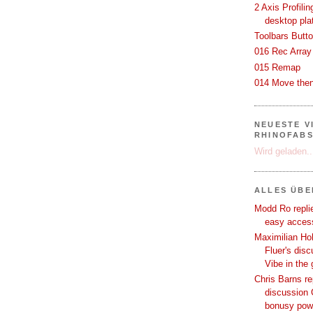
2 Axis Profili
desktop pla
Toolbars Butt
016 Rec Array
015 Remap
014 Move then
NEUESTE V
RHINOFAB
Wird geladen..
ALLES ÜB
Modd Ro replie
easy access
Maximilian Hoh
Fluer's dis
Vibe in the
Chris Barns re
discussion 
bonusy powi