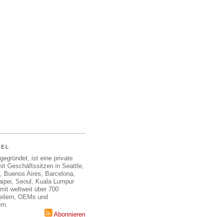
EEL
gegründet, ist eine private
it Geschäftssitzen in Seattle,
, Buenos Aires, Barcelona,
aipei, Seoul, Kuala Lumpur
mit weltweit über 700
teilern, OEMs und
rn.
Abonnieren