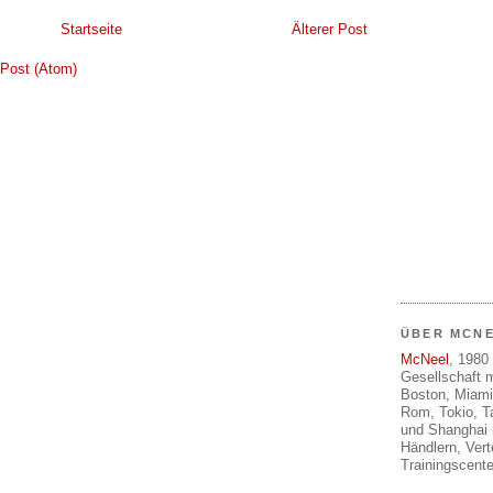
Startseite
Älterer Post
Post (Atom)
ÜBER MCN
McNeel
, 1980 
Gesellschaft m
Boston, Miami
Rom, Tokio, T
und Shanghai 
Händlern, Ver
Trainingscente