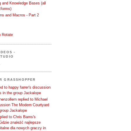
ng and Knowledge Bases (all
tforms)
ons and Macros - Part 2
 Rotate
IDEOS -
STUDIO
.
ER GRASSHOPPER
d to happy farrer's discussion
 in the group Jackalope
enzollern replied to Michael
cussion The Modern Courtyard
 group Jackalope
plied to Chris Barns's
Gdzie znaleźć najlepsze
talne dla nowych graczy in