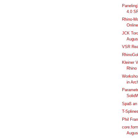
Paneling
4.0 S
Rhino-Mo
Online
JCK Toro
Augus
VSR Rea
RhinoGol
Kleiner 
Rhino
Workshop
in Arch
Parametr
SolidW
Spaß an 
T-Splin
Phil Fra
core.for
Augus