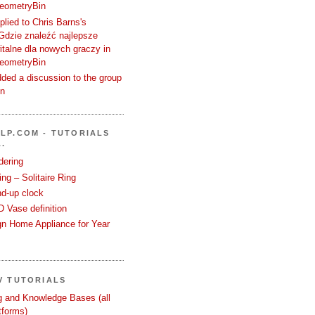
GeometryBin
plied to Chris Barns's
Gdzie znaleźć najlepsze
talne dla nowych graczy in
GeometryBin
ded a discussion to the group
in
LP.COM - TUTORIALS
.
dering
ng – Solitaire Ring
nd-up clock
 Vase definition
gn Home Appliance for Year
V TUTORIALS
ng and Knowledge Bases (all
tforms)