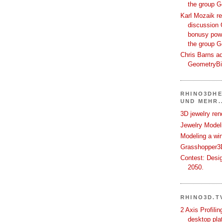
the group 
Karl Mozaik re
discussion 
bonusy powi
the group 
Chris Barns ad
GeometryB
RHINO3DHE
UND MEHR..
3D jewelry ren
Jewelry Modeli
Modeling a wi
Grasshopper3D
Contest: Desi
2050.
RHINO3D.T
2 Axis Profili
desktop pla