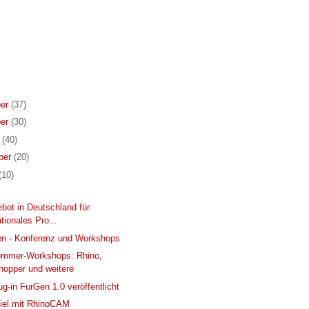
er
(37)
er
(30)
r
(40)
ber
(20)
(10)
bot in Deutschland für
ationales Pro...
n - Konferenz und Workshops
mmer-Workshops: Rhino,
hopper und weitere
ug-in FurGen 1.0 veröffentlicht
piel mit RhinoCAM