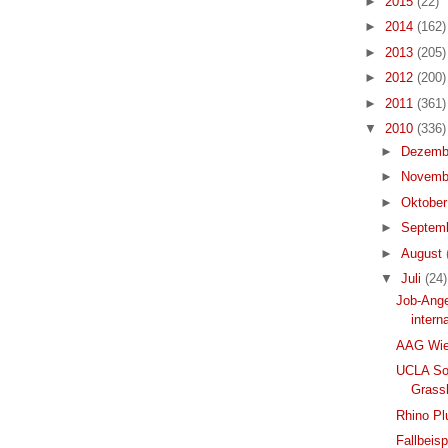
►
2015
(22)
►
2014
(162)
►
2013
(205)
►
2012
(200)
►
2011
(361)
▼
2010
(336)
►
Dezemb
►
Novemb
►
Oktobe
►
Septem
►
August
▼
Juli
(24)
Job-Ange
intern
AAG Wie
UCLA So
Grass
Rhino Pl
Fallbeis