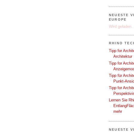
NEUESTE V
EUROPE
Wird geladen..
RHINO TEC
Tipp for Archi
Architektur
Tipp for Archi
Anzeigemod
Tipp für Archi
Punkt-Ansi
Tipp for Archi
Perspektivi
Lernen Sie Rh
EntlangFlä
mehr
NEUESTE V