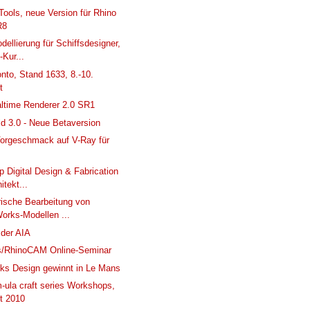
Tools, neue Version für Rhino
R8
dellierung für Schiffsdesigner,
-Kur...
nto, Stand 1633, 8.-10.
t
ltime Renderer 2.0 SR1
d 3.0 - Neue Betaversion
Vorgeschmack auf V-Ray für
 Digital Design & Fabrication
itekt...
ische Bearbeitung von
orks-Modellen ...
der AIA
es/RhinoCAM Online-Seminar
nks Design gewinnt in Le Mans
m-ula craft series Workshops,
t 2010