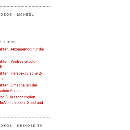
IDEOS - MCNEEL
.
H-TIPPS
tekten: Anzeigemodi für die
tekten: Weißes-Studio-
i
tekten: Perspektivische 2-
cht
tekten: Umschalten der
schen Ansicht
ino 8: Aufschrumpfen,
cheVerschieben, Subd und
IDEOS - RHINO3D TV