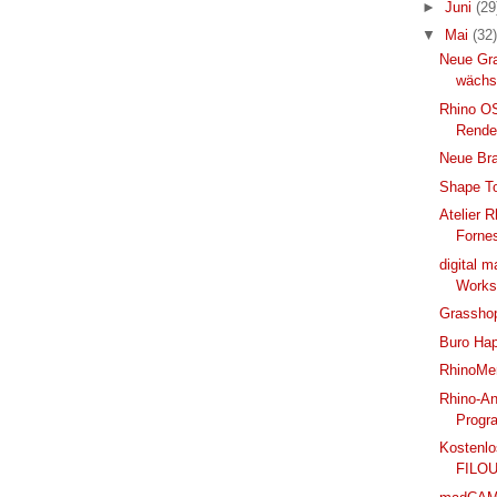
►
Juni
(29
▼
Mai
(32)
Neue Gr
wächst
Rhino OS
Rende
Neue Bra
Shape To
Atelier R
Forne
digital 
Works
Grassho
Buro Hap
RhinoMe
Rhino-An
Progra
Kostenl
FILOU,