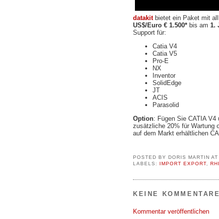
datakit
bietet ein Paket mit al
US$/Euro € 1.500*
bis am
1.
Support für:
Catia V4
Catia V5
Pro-E
NX
Inventor
SolidEdge
JT
ACIS
Parasolid
Option
: Fügen Sie CATIA V4 
zusätzliche 20% für Wartung ob
auf dem Markt erhältlichen CA
POSTED BY
DORIS MARTIN
A
LABELS:
IMPORT EXPORT
,
RH
KEINE KOMMENTARE
Kommentar veröffentlichen