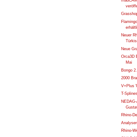
madCAM 
veröff
Grasshop
Flamingo
erhältl
Neuer Rh
Türki
Neue Gr
Orca3D E
Mai
Bongo 2.
2000 Bra
V+Plus '
T-Splines
NEDAG-A
Gusta
Rhino-De
Analyser
Rhino-We