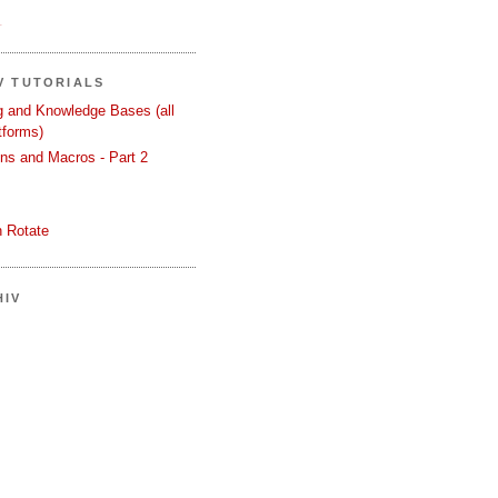
.
V TUTORIALS
ng and Knowledge Bases (all
tforms)
ons and Macros - Part 2
 Rotate
HIV