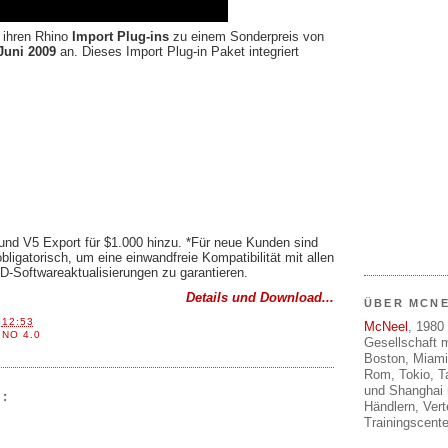
l ihren Rhino
Import Plug-ins
zu einem Sonderpreis von
 Juni 2009
an. Dieses Import Plug-in Paket integriert
und V5 Export für $1.000 hinzu. *Für neue Kunden sind
ligatorisch, um eine einwandfreie Kompatibilität mit allen
D-Softwareaktualisierungen zu garantieren.
Details und Download...
ÜBER MCN
T
12:53
McNeel
, 1980 
INO 4.0
Gesellschaft m
Boston, Miami
Rom, Tokio, T
und Shanghai 
:
Händlern, Ver
Trainingscente