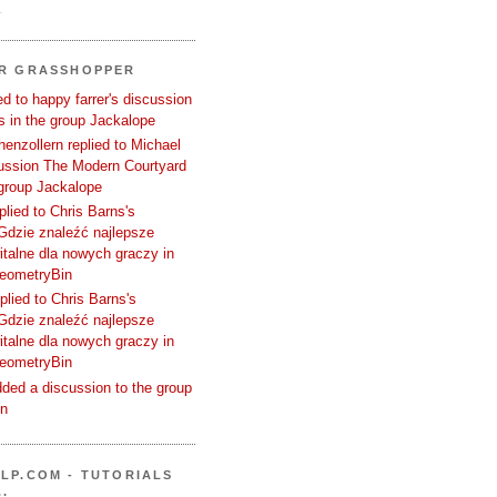
.
ER GRASSHOPPER
d to happy farrer's discussion
 in the group Jackalope
enzollern replied to Michael
cussion The Modern Courtyard
 group Jackalope
plied to Chris Barns's
Gdzie znaleźć najlepsze
talne dla nowych graczy in
GeometryBin
plied to Chris Barns's
Gdzie znaleźć najlepsze
talne dla nowych graczy in
GeometryBin
ded a discussion to the group
in
LP.COM - TUTORIALS
.