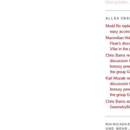
Wird geladen..
ALLES ÜB
Modd Ro replie
easy access
Maximilian Hoh
Fluer's dis
Vibe in the
Chris Barns re
discussion 
bonusy powi
the group 
Karl Mozaik re
discussion 
bonusy powi
the group 
Chris Barns ad
GeometryB
RHINO3DHE
UND MEHR..