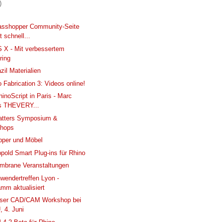
)
asshopper Community-Seite
 schnell...
 X - Mit verbessertem
ring
zil Materialien
 Fabrication 3: Videos online!
hinoScript in Paris - Marc
s THEVERY...
matters Symposium &
hops
pper und Möbel
pold Smart Plug-ins für Rhino
mbrane Veranstaltungen
wendertreffen Lyon -
mm aktualisiert
oser CAD/CAM Workshop bei
 4. Juni