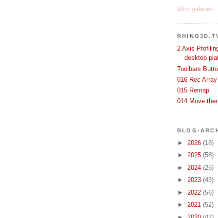
Wird geladen..
RHINO3D.T
2 Axis Profili
desktop pla
Toolbars Butt
016 Rec Array
015 Remap
014 Move then
BLOG-ARC
►
2026
(18)
►
2025
(58)
►
2024
(25)
►
2023
(43)
►
2022
(56)
►
2021
(52)
►
2020
(42)