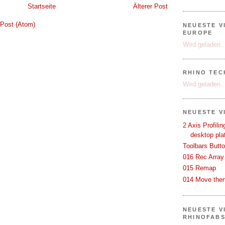
Startseite
Älterer Post
Post (Atom)
NEUESTE V
EUROPE
Wird geladen..
RHINO TEC
Wird geladen..
NEUESTE V
2 Axis Profili
desktop pla
Toolbars Butt
016 Rec Array
015 Remap
014 Move then
NEUESTE V
RHINOFAB