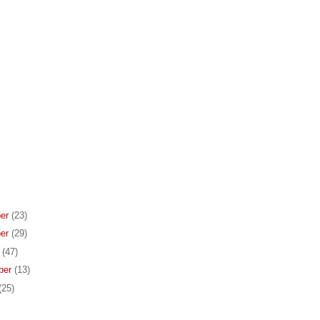
er
(23)
er
(29)
r
(47)
ber
(13)
(25)