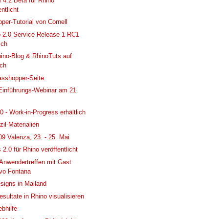
4.2 Beta für Rhino
entlicht
per-Tutorial von Cornell
 2.0 Service Release 1 RC1
ich
ino-Blog & RhinoTuts auf
sch
asshopper-Seite
inführungs-Webinar am 21.
0 - Work-in-Progress erhältlich
zil-Materialien
09 Valenza, 23. - 25. Mai
 2.0 für Rhino veröffentlicht
nwendertreffen mit Gast
vo Fontana
signs in Mailand
esultate in Rhino visualisieren
bhilfe