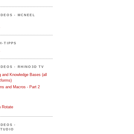
IDEOS - MCNEEL
.
H-TIPPS
.
IDEOS - RHINO3D TV
ng and Knowledge Bases (all
tforms)
ons and Macros - Part 2
 Rotate
IDEOS -
STUDIO