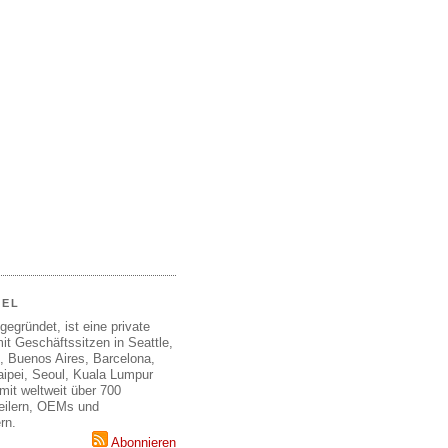
EEL
gegründet, ist eine private
it Geschäftssitzen in Seattle,
, Buenos Aires, Barcelona,
aipei, Seoul, Kuala Lumpur
mit weltweit über 700
teilern, OEMs und
rn.
Abonnieren