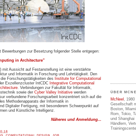
mt Bewerbungen zur Besetzung folgender Stelle entgegen:
puting in Architecture"
 mit Aussicht auf Festanstellung ist eine verstärkte
ur und Informatik in Forschung und Lehrtätigkeit. Den
die Forschungstätigkeiten des
Institute for Computational
er Exzellenzcluster IntCDC
Integrative Computational
chitecture
. Verbindungen zur Fakultät für Informatik,
nstechnik sowie der
Cyber Valley Initiative
werden
ÜBER MCN
sur verbundene Forschungsarbeit konzentriert sich auf die
McNeel
, 1980 
des Methodenapparats der Informatik in
Gesellschaft m
d Digitaler Fertigung, mit besonderem Schwerpunkt auf
Boston, Miami
nen und Künstliche Intelligenz.
Rom, Tokio, T
und Shanghai 
Näheres und Anmeldung...
Händlern, Ver
Trainingscente
10:18
NG
,
COMPUTATIONAL DESIGN
,
JOB