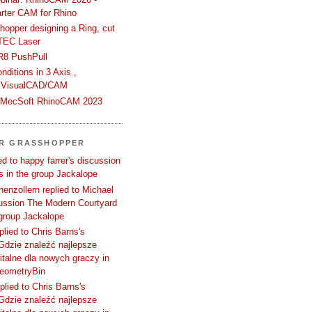
rter CAM for Rhino
hopper designing a Ring, cut
TEC Laser
R8 PushPull
ditions in 3 Axis ,
 VisualCAD/CAM
n MecSoft RhinoCAM 2023
ER GRASSHOPPER
d to happy farrer's discussion
 in the group Jackalope
enzollern replied to Michael
cussion The Modern Courtyard
 group Jackalope
plied to Chris Barns's
Gdzie znaleźć najlepsze
talne dla nowych graczy in
GeometryBin
plied to Chris Barns's
Gdzie znaleźć najlepsze