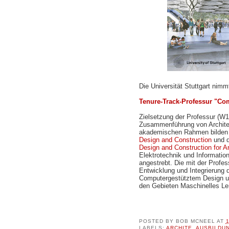
Die Universität Stuttgart nim
Tenure-Track-Professur "Com
Zielsetzung der Professur (W1)
Zusammenführung von Architekt
akademischen Rahmen bilden 
Design and Construction
und d
Design and Construction for Ar
Elektrotechnik und Informatio
angestrebt. Die mit der Profes
Entwicklung und Integrierung 
Computergestütztem Design un
den Gebieten Maschinelles Ler
POSTED BY
BOB MCNEEL
AT
LABELS:
ARCHITE
,
AUSBILDU