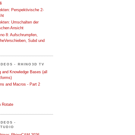
i
tekten: Perspektivische 2-
cht
tekten: Umschalten der
schen Ansicht
ino 8: Aufschrumpfen,
cheVerschieben, Subd und
IDEOS - RHINO3D TV
ng and Knowledge Bases (all
tforms)
ons and Macros - Part 2
 Rotate
IDEOS -
STUDIO
binar: RhinoCAM 2026 -