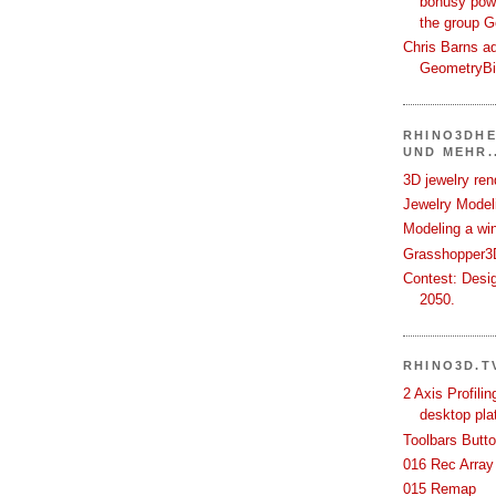
bonusy powi
the group 
Chris Barns ad
GeometryB
RHINO3DHE
UND MEHR..
3D jewelry ren
Jewelry Modeli
Modeling a wi
Grasshopper3D
Contest: Desi
2050.
RHINO3D.T
2 Axis Profili
desktop pla
Toolbars Butt
016 Rec Array
015 Remap