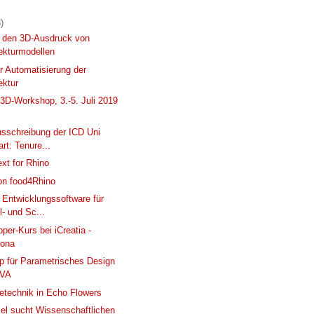
)
r den 3D-Ausdruck von
ekturmodellen
r Automatisierung der
ektur
D-Workshop, 3.-5. Juli 2019
)
usschreibung der ICD Uni
art: Tenure...
xt for Rhino
on food4Rhino
 Entwicklungssoftware für
ll- und Sc...
per-Kurs bei iCreatia -
lona
 für Parametrisches Design
AVA
ietechnik in Echo Flowers
el sucht Wissenschaftlichen