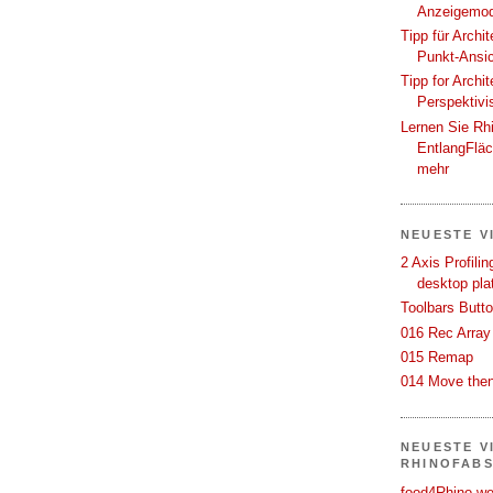
Anzeigemod
Tipp für Archi
Punkt-Ansi
Tipp for Archi
Perspektivi
Lernen Sie Rh
EntlangFlä
mehr
NEUESTE V
2 Axis Profili
desktop pla
Toolbars Butt
016 Rec Array
015 Remap
014 Move then
NEUESTE V
RHINOFAB
food4Rhino we