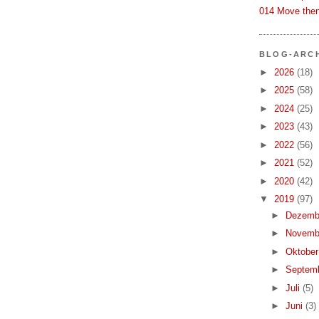
014 Move then
BLOG-ARC
►
2026
(18)
►
2025
(58)
►
2024
(25)
►
2023
(43)
►
2022
(56)
►
2021
(52)
►
2020
(42)
▼
2019
(97)
►
Dezemb
►
Novemb
►
Oktobe
►
Septem
►
Juli
(5)
►
Juni
(3)