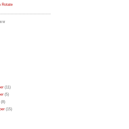
 Rotate
HIV
er
(11)
er
(5)
r
(8)
ber
(15)