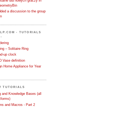
talne dla nowych graczy in
GeometryBin
ded a discussion to the group
in
LP.COM - TUTORIALS
.
dering
ng – Solitaire Ring
nd-up clock
 Vase definition
gn Home Appliance for Year
V TUTORIALS
ng and Knowledge Bases (all
tforms)
ons and Macros - Part 2