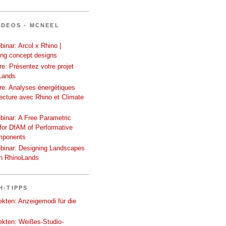
IDEOS - MCNEEL
inar: Arcol x Rhino |
ing concept designs
e: Présentez votre projet
Lands
re: Analyses énergétiques
tecture avec Rhino et Climate
binar: A Free Parametric
or DfAM of Performative
mponents
binar: Designing Landscapes
th RhinoLands
H-TIPPS
tekten: Anzeigemodi für die
tekten: Weißes-Studio-