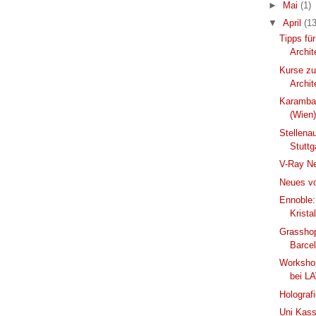
►
Mai
(1)
▼
April
(13
Tipps fü
Archit
Kurse zu
Archit
Karamba3
(Wien
Stellena
Stuttg
V-Ray Ne
Neues v
Ennoble:
Krista
Grasshop
Barce
Workshop
bei L
Holograf
Uni Kass