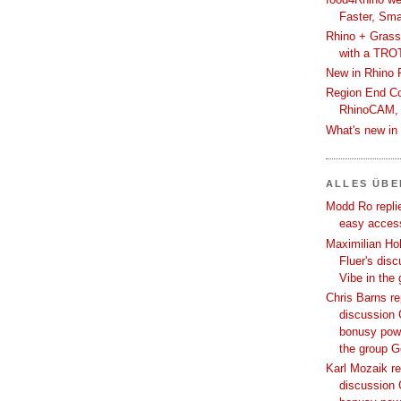
Faster, Sma
Rhino + Grass
with a TRO
New in Rhino 
Region End Con
RhinoCAM,
What's new i
ALLES ÜB
Modd Ro replie
easy access
Maximilian Hoh
Fluer's dis
Vibe in the
Chris Barns re
discussion 
bonusy powi
the group 
Karl Mozaik re
discussion 