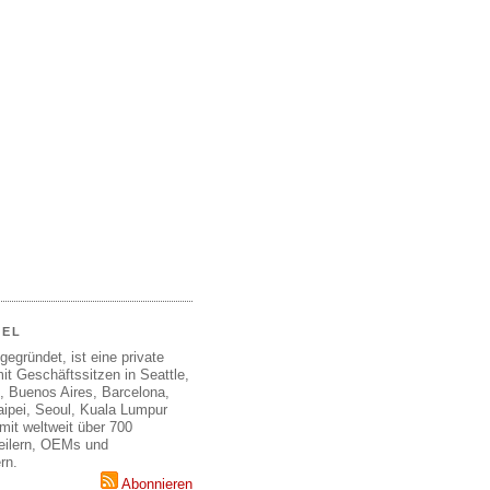
EEL
gegründet, ist eine private
it Geschäftssitzen in Seattle,
, Buenos Aires, Barcelona,
aipei, Seoul, Kuala Lumpur
mit weltweit über 700
teilern, OEMs und
rn.
Abonnieren