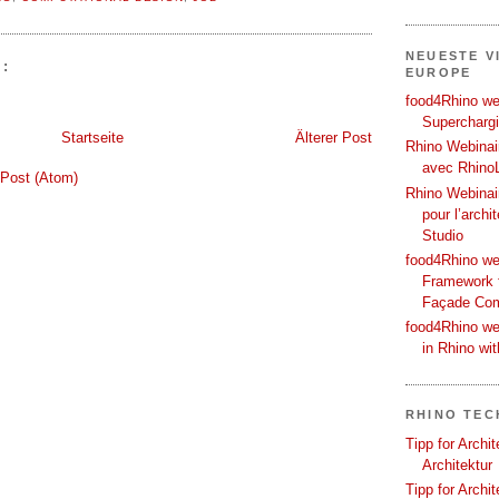
NEUESTE V
:
EUROPE
food4Rhino web
Supercharg
Startseite
Älterer Post
Rhino Webinair
avec Rhino
Post (Atom)
Rhino Webinai
pour l’archi
Studio
food4Rhino we
Framework f
Façade Co
food4Rhino we
in Rhino wi
RHINO TEC
Tipp for Archi
Architektur
Tipp for Archi