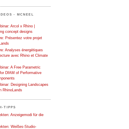
IDEOS - MCNEEL
inar: Arcol x Rhino |
ing concept designs
e: Présentez votre projet
Lands
re: Analyses énergétiques
tecture avec Rhino et Climate
binar: A Free Parametric
or DfAM of Performative
mponents
binar: Designing Landscapes
th RhinoLands
H-TIPPS
tekten: Anzeigemodi für die
tekten: Weißes-Studio-