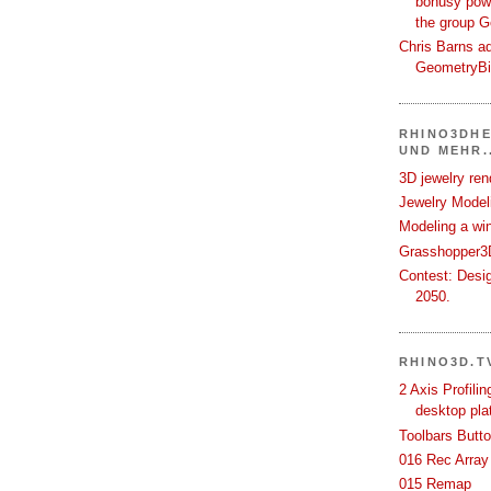
bonusy powi
the group 
Chris Barns ad
GeometryB
RHINO3DHE
UND MEHR..
3D jewelry ren
Jewelry Modeli
Modeling a wi
Grasshopper3D
Contest: Desi
2050.
RHINO3D.T
2 Axis Profili
desktop pla
Toolbars Butt
016 Rec Array
015 Remap