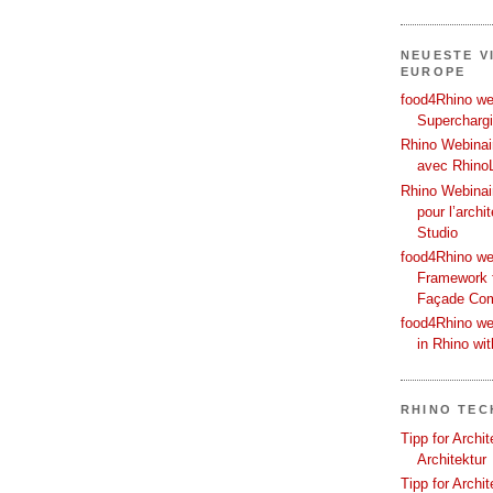
NEUESTE V
EUROPE
food4Rhino web
Supercharg
Rhino Webinair
avec Rhino
Rhino Webinai
pour l’archi
Studio
food4Rhino we
Framework f
Façade Co
food4Rhino we
in Rhino wi
RHINO TEC
Tipp for Archi
Architektur
Tipp for Archi