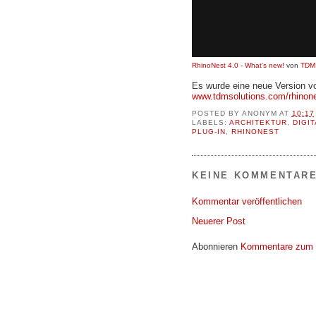
RhinoNest 4.0 - What's new!
von
TDM 
Es wurde eine neue Version vo
www.tdmsolutions.com/rhinone
POSTED BY
ANONYM
AT
10:17
LABELS:
ARCHITEKTUR
,
DIGI
PLUG-IN
,
RHINONEST
KEINE KOMMENTARE
Kommentar veröffentlichen
Neuerer Post
Abonnieren
Kommentare zum 