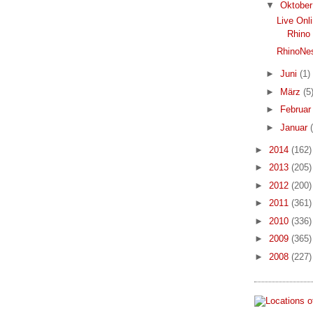
▼
Oktobe
Live Onl
Rhino
RhinoNes
►
Juni
(1)
►
März
(5
►
Februa
►
Januar
►
2014
(162)
►
2013
(205)
►
2012
(200)
►
2011
(361)
►
2010
(336)
►
2009
(365)
►
2008
(227)