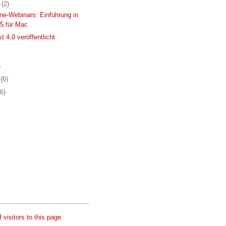
r
(2)
ine-Webinars: Einführung in
 5 für Mac
t 4.0 veröffentlicht
)
r
(6)
(6)