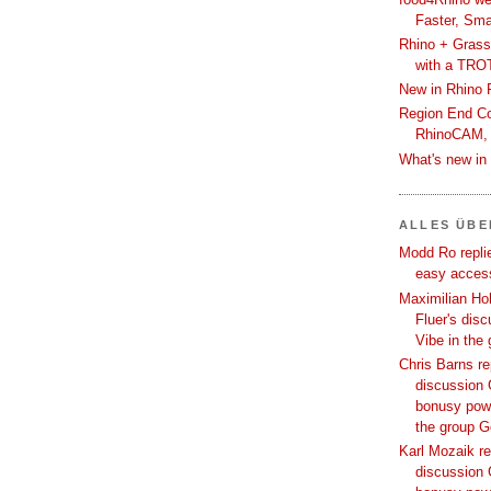
Faster, Sma
Rhino + Grass
with a TRO
New in Rhino 
Region End Con
RhinoCAM,
What's new i
ALLES ÜB
Modd Ro replie
easy access
Maximilian Hoh
Fluer's dis
Vibe in the
Chris Barns re
discussion 
bonusy powi
the group 
Karl Mozaik re
discussion 