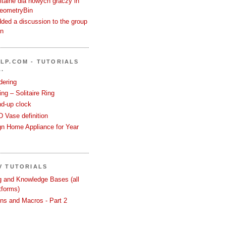
talne dla nowych graczy in
GeometryBin
ded a discussion to the group
in
LP.COM - TUTORIALS
.
dering
ng – Solitaire Ring
nd-up clock
 Vase definition
gn Home Appliance for Year
V TUTORIALS
ng and Knowledge Bases (all
tforms)
ons and Macros - Part 2