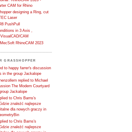
rter CAM for Rhino
hopper designing a Ring, cut
TEC Laser
R8 PushPull
ditions in 3 Axis ,
 VisualCAD/CAM
n MecSoft RhinoCAM 2023
ER GRASSHOPPER
d to happy farrer's discussion
 in the group Jackalope
enzollern replied to Michael
cussion The Modern Courtyard
 group Jackalope
plied to Chris Barns's
Gdzie znaleźć najlepsze
talne dla nowych graczy in
GeometryBin
plied to Chris Barns's
Gdzie znaleźć najlepsze