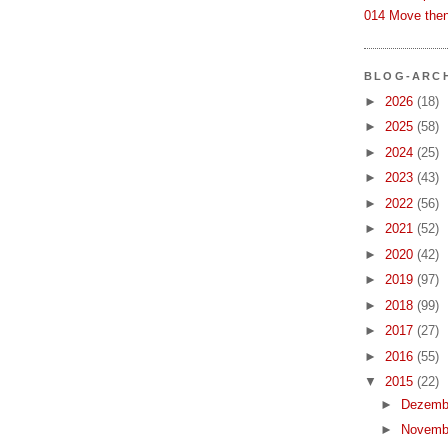
014 Move then
BLOG-ARC
►
2026
(18)
►
2025
(58)
►
2024
(25)
►
2023
(43)
►
2022
(56)
►
2021
(52)
►
2020
(42)
►
2019
(97)
►
2018
(99)
►
2017
(27)
►
2016
(55)
▼
2015
(22)
►
Dezemb
►
Novemb