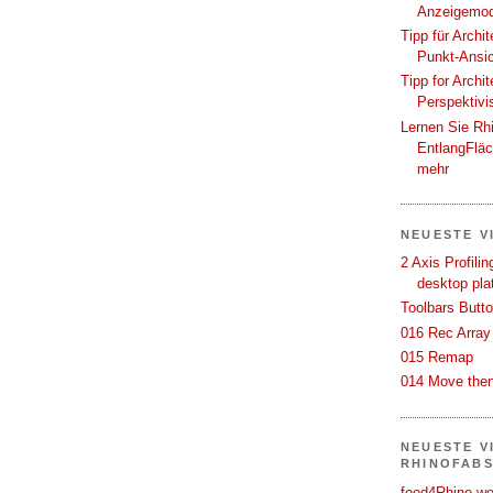
Anzeigemod
Tipp für Archi
Punkt-Ansi
Tipp for Archi
Perspektivi
Lernen Sie Rh
EntlangFlä
mehr
NEUESTE V
2 Axis Profili
desktop pla
Toolbars Butt
016 Rec Array
015 Remap
014 Move then
NEUESTE V
RHINOFAB
food4Rhino we