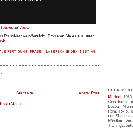
Solutions
auf
Vimeo
.
n RhinoNest veröffentlicht. Probieren Sie es aus unter
st/
TALE FERTIGUNG
,
FRÄSEN
,
LASERSCHNEIDEN
,
NESTING
,
:
ÜBER MCN
Startseite
Älterer Post
McNeel
, 1980 
Gesellschaft m
Post (Atom)
Boston, Miami
Rom, Tokio, T
und Shanghai 
Händlern, Ver
Trainingscente