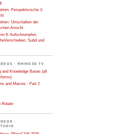
i
tekten: Perspektivische 2-
cht
tekten: Umschalten der
schen Ansicht
ino 8: Aufschrumpfen,
cheVerschieben, Subd und
IDEOS - RHINO3D TV
ng and Knowledge Bases (all
tforms)
ons and Macros - Part 2
 Rotate
IDEOS -
STUDIO
binar: RhinoCAM 2026 -