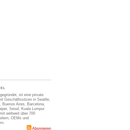
EEL
gegründet, ist eine private
it Geschäftssitzen in Seattle,
, Buenos Aires, Barcelona,
aipei, Seoul, Kuala Lumpur
mit weltweit über 700
teilern, OEMs und
rn.
Abonnieren