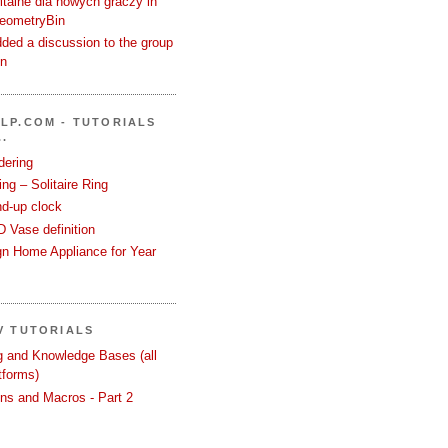
talne dla nowych graczy in
GeometryBin
ded a discussion to the group
in
LP.COM - TUTORIALS
.
dering
ng – Solitaire Ring
nd-up clock
 Vase definition
gn Home Appliance for Year
V TUTORIALS
ng and Knowledge Bases (all
tforms)
ons and Macros - Part 2