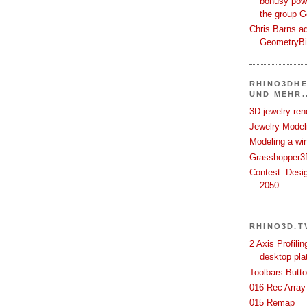
bonusy powi
the group 
Chris Barns ad
GeometryB
RHINO3DHE
UND MEHR..
3D jewelry ren
Jewelry Modeli
Modeling a wi
Grasshopper3D
Contest: Desi
2050.
RHINO3D.T
2 Axis Profili
desktop pla
Toolbars Butt
016 Rec Array
015 Remap