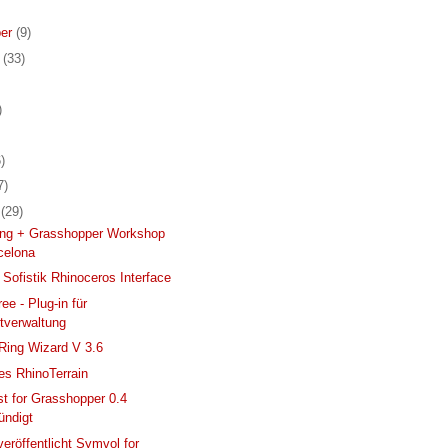
er
(9)
r
(33)
)
)
7)
r
(29)
ing + Grasshopper Workshop
celona
 Sofistik Rhinoceros Interface
ee - Plug-in für
tverwaltung
Ring Wizard V 3.6
hes RhinoTerrain
t for Grasshopper 0.4
ündigt
veröffentlicht Symvol for