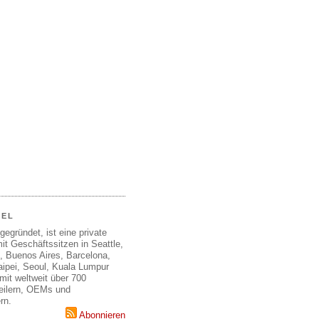
EEL
gegründet, ist eine private
it Geschäftssitzen in Seattle,
, Buenos Aires, Barcelona,
aipei, Seoul, Kuala Lumpur
mit weltweit über 700
teilern, OEMs und
rn.
Abonnieren