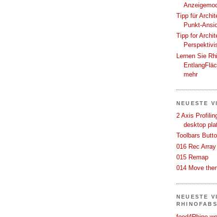
Anzeigemod
Tipp für Archi
Punkt-Ansi
Tipp for Archi
Perspektivi
Lernen Sie Rh
EntlangFlä
mehr
NEUESTE V
2 Axis Profili
desktop pla
Toolbars Butt
016 Rec Array
015 Remap
014 Move then
NEUESTE V
RHINOFAB
food4Rhino we