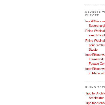
NEUESTE V
EUROPE
food4Rhino web
Supercharg
Rhino Webinair
avec Rhino
Rhino Webinai
pour l’archi
Studio
food4Rhino we
Framework f
Façade Co
food4Rhino we
in Rhino wi
RHINO TEC
Tipp for Archi
Architektur
Tipp for Archi