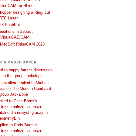
rter CAM for Rhino
hopper designing a Ring, cut
TEC Laser
R8 PushPull
ditions in 3 Axis ,
 VisualCAD/CAM
n MecSoft RhinoCAM 2023
ER GRASSHOPPER
d to happy farrer's discussion
 in the group Jackalope
enzollern replied to Michael
cussion The Modern Courtyard
 group Jackalope
plied to Chris Barns's
Gdzie znaleźć najlepsze
talne dla nowych graczy in
GeometryBin
plied to Chris Barns's
Gdzie znaleźć najlepsze