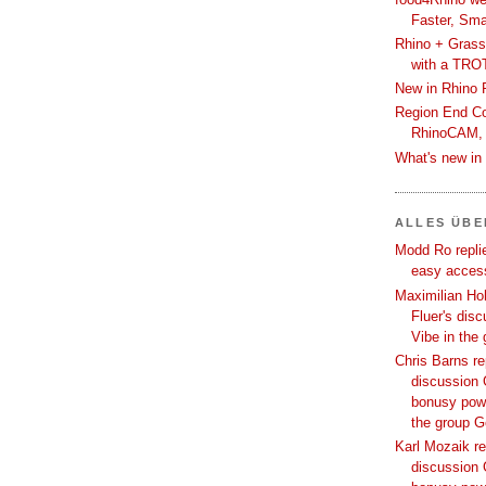
Faster, Sma
Rhino + Grass
with a TRO
New in Rhino 
Region End Con
RhinoCAM,
What's new i
ALLES ÜB
Modd Ro replie
easy access
Maximilian Hoh
Fluer's dis
Vibe in the
Chris Barns re
discussion 
bonusy powi
the group 
Karl Mozaik re
discussion 