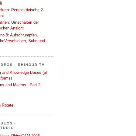
i
tekten: Perspektivische 2-
cht
tekten: Umschalten der
schen Ansicht
ino 8: Aufschrumpfen,
cheVerschieben, Subd und
IDEOS - RHINO3D TV
ng and Knowledge Bases (all
tforms)
ons and Macros - Part 2
 Rotate
IDEOS -
STUDIO
binar: RhinoCAM 2026 -