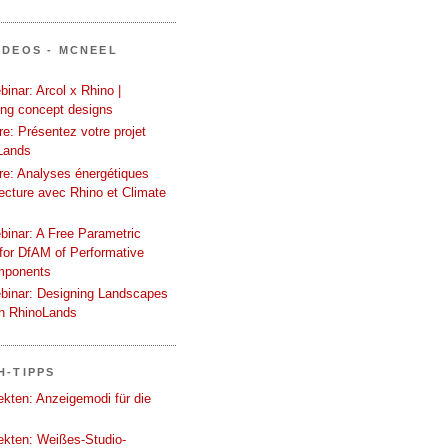
IDEOS - MCNEEL
inar: Arcol x Rhino |
ing concept designs
e: Présentez votre projet
Lands
re: Analyses énergétiques
tecture avec Rhino et Climate
binar: A Free Parametric
or DfAM of Performative
mponents
binar: Designing Landscapes
th RhinoLands
H-TIPPS
tekten: Anzeigemodi für die
tekten: Weißes-Studio-