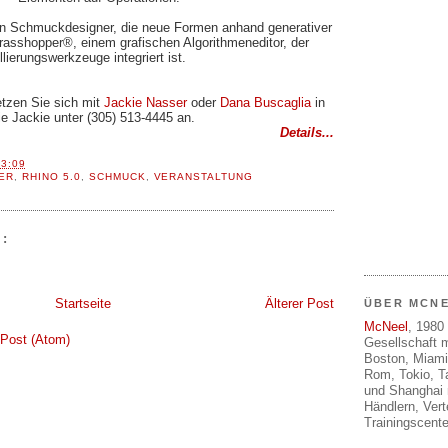
an Schmuckdesigner, die neue Formen anhand generativer
rasshopper®, einem grafischen Algorithmeneditor, der
lierungswerkzeuge integriert ist.
tzen Sie sich mit
Jackie Nasser
oder
Dana Buscaglia
in
e Jackie unter (305) 513-4445 an.
Details...
13:09
ER
,
RHINO 5.0
,
SCHMUCK
,
VERANSTALTUNG
:
Startseite
Älterer Post
ÜBER MCN
McNeel
, 1980 
Post (Atom)
Gesellschaft m
Boston, Miami
Rom, Tokio, T
und Shanghai 
Händlern, Ver
Trainingscente