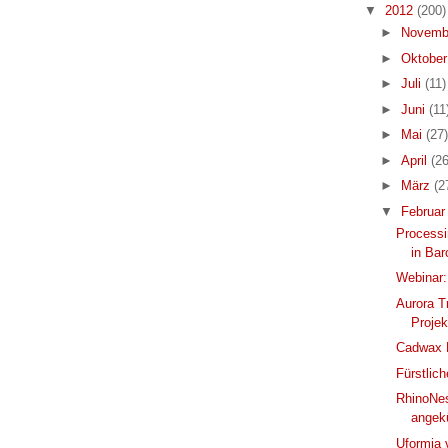
▼
2012
(200)
►
Novemb
►
Oktobe
►
Juli
(11)
►
Juni
(11
►
Mai
(27)
►
April
(26
►
März
(2
▼
Februa
Process
in Bar
Webinar:
Aurora Tr
Projek
Cadwax 
Fürstlic
RhinoNes
angek
Uformia 