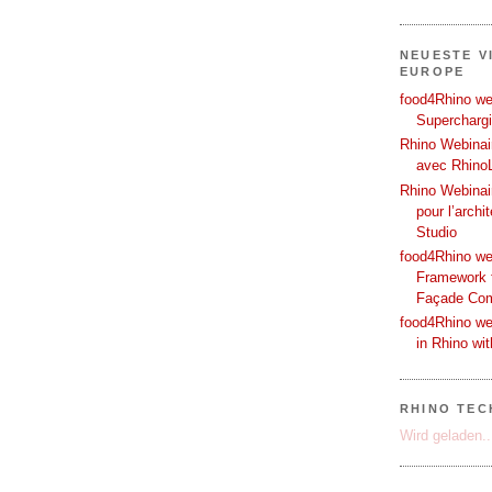
NEUESTE V
EUROPE
food4Rhino web
Supercharg
Rhino Webinair
avec Rhino
Rhino Webinai
pour l’archi
Studio
food4Rhino we
Framework f
Façade Co
food4Rhino we
in Rhino wi
RHINO TEC
Wird geladen..