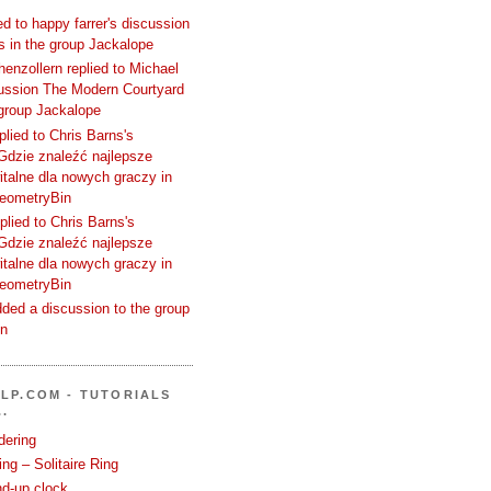
d to happy farrer's discussion
 in the group Jackalope
enzollern replied to Michael
cussion The Modern Courtyard
 group Jackalope
plied to Chris Barns's
Gdzie znaleźć najlepsze
talne dla nowych graczy in
GeometryBin
plied to Chris Barns's
Gdzie znaleźć najlepsze
talne dla nowych graczy in
GeometryBin
ded a discussion to the group
in
LP.COM - TUTORIALS
.
dering
ng – Solitaire Ring
nd-up clock