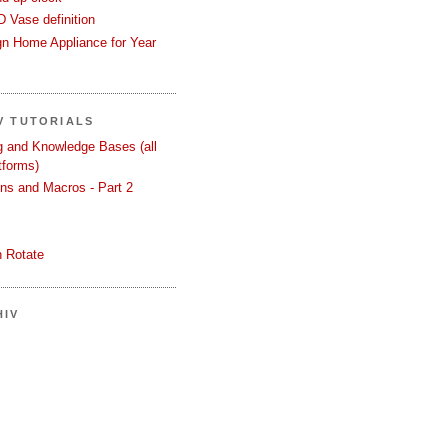
 Vase definition
gn Home Appliance for Year
V TUTORIALS
ng and Knowledge Bases (all
tforms)
ons and Macros - Part 2
 Rotate
HIV