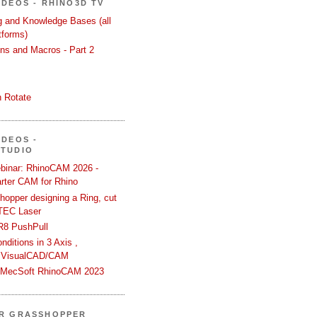
IDEOS - RHINO3D TV
ng and Knowledge Bases (all
tforms)
ons and Macros - Part 2
 Rotate
IDEOS -
STUDIO
binar: RhinoCAM 2026 -
rter CAM for Rhino
hopper designing a Ring, cut
TEC Laser
R8 PushPull
ditions in 3 Axis ,
 VisualCAD/CAM
n MecSoft RhinoCAM 2023
ER GRASSHOPPER