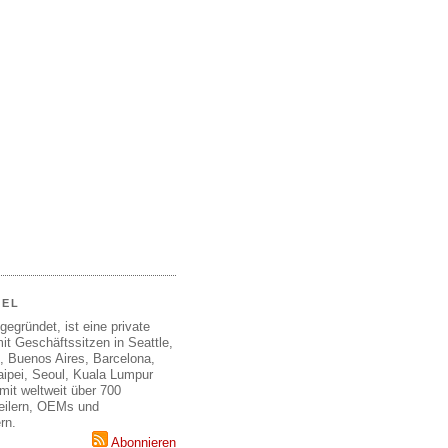
EEL
gegründet, ist eine private
it Geschäftssitzen in Seattle,
, Buenos Aires, Barcelona,
aipei, Seoul, Kuala Lumpur
mit weltweit über 700
teilern, OEMs und
rn.
Abonnieren