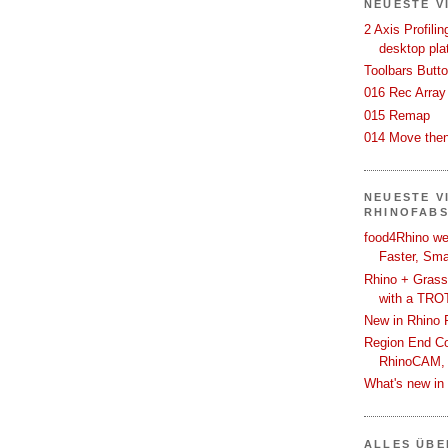
NEUESTE V
2 Axis Profili
desktop pla
Toolbars Butt
016 Rec Array
015 Remap
014 Move then
NEUESTE V
RHINOFAB
food4Rhino we
Faster, Sma
Rhino + Grass
with a TRO
New in Rhino 
Region End Con
RhinoCAM,
What's new i
ALLES ÜB