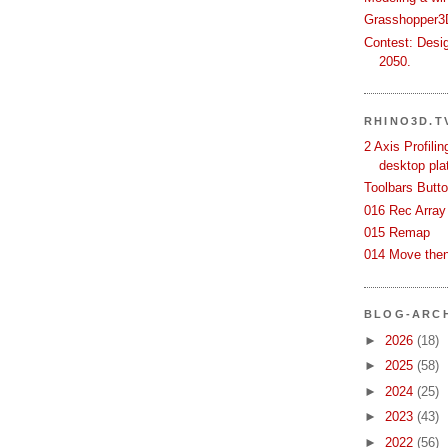
Grasshopper3D
Contest: Desi
2050.
RHINO3D.T
2 Axis Profili
desktop pla
Toolbars Butt
016 Rec Array
015 Remap
014 Move then
BLOG-ARC
►
2026
(18)
►
2025
(58)
►
2024
(25)
►
2023
(43)
►
2022
(56)