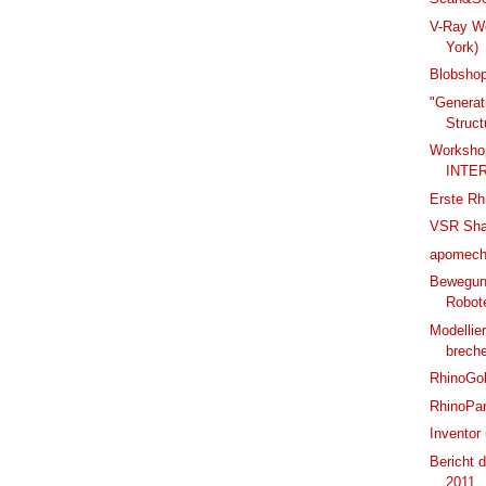
V-Ray Wo
York)
Blobshop
"Generat
Struct
Worksh
INTER
Erste Rh
VSR Sha
apomech
Bewegung
Robote
Modellie
brech
RhinoGol
RhinoPar
Inventor
Bericht 
2011