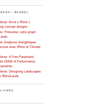
IDEOS - MCNEEL
inar: Arcol x Rhino |
ing concept designs
e: Présentez votre projet
Lands
re: Analyses énergétiques
tecture avec Rhino et Climate
binar: A Free Parametric
or DfAM of Performative
mponents
binar: Designing Landscapes
th RhinoLands
H-TIPPS
.