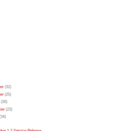
er
(32)
er
(25)
r
(30)
ber
(23)
(34)
ve 1.2 Service Release