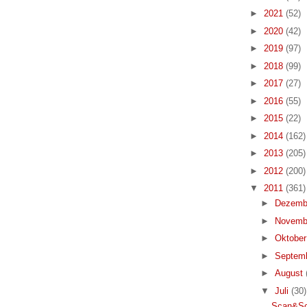
►
2021
(52)
►
2020
(42)
►
2019
(97)
►
2018
(99)
►
2017
(27)
►
2016
(55)
►
2015
(22)
►
2014
(162)
►
2013
(205)
►
2012
(200)
▼
2011
(361)
►
Dezemb
►
Novemb
►
Oktobe
►
Septem
►
August
▼
Juli
(30)
Scan&Sol