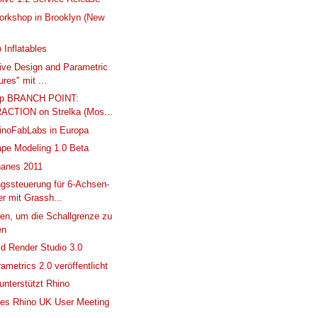
rkshop in Brooklyn (New
 Inflatables
ive Design and Parametric
ures" mit ...
op BRANCH POINT:
ACTION on Strelka (Mos...
inoFabLabs in Europa
pe Modeling 1.0 Beta
anes 2011
ssteuerung für 6-Achsen-
r mit Grassh...
ren, um die Schallgrenze zu
en
d Render Studio 3.0
ametrics 2.0 veröffentlicht
 unterstützt Rhino
des Rhino UK User Meeting