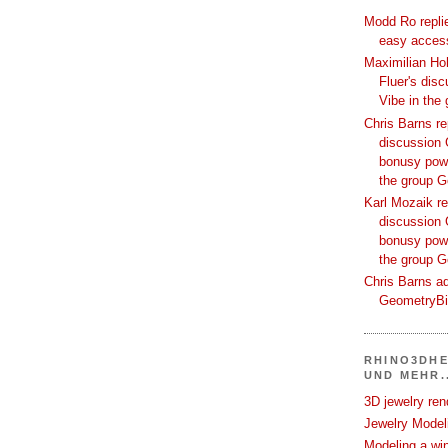
Modd Ro replie
easy access
Maximilian Hoh
Fluer's dis
Vibe in the
Chris Barns re
discussion 
bonusy powi
the group 
Karl Mozaik re
discussion 
bonusy powi
the group 
Chris Barns ad
GeometryB
RHINO3DHE
UND MEHR..
3D jewelry ren
Jewelry Modeli
Modeling a wi