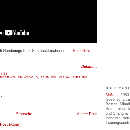
ofi-Renderings Ihrer Schmuckkreationen mit
RhinoGold
Details...
13:22
NDERING
,
RHINOGOLD
,
SCHMUCK
,
VISUALISIERUNG
ÜBER MCN
McNeel
, 1980 
:
Gesellschaft m
Boston, Miami
Rom, Tokio, T
und Shanghai 
Startseite
Älterer Post
Händlern, Ver
Trainingscente
Post (Atom)